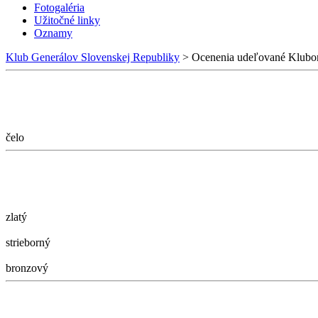
Fotogaléria
Užitočné linky
Oznamy
Klub Generálov Slovenskej Republiky
>
Ocenenia udeľované Klubo
čelo
zlatý
strieborný
bronzový