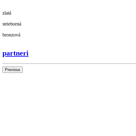
zlatá
strieborná
bronzová
partneri
Previous