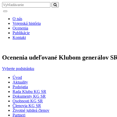
O nás
Vojenská história
Ocenenia
Publikácie
Kontakt
Ocenenia udeľované Klubom generálov S
Vyberte podstránku
Úvod
Aktuality
Podujatia
Rada Klubu KG SR
Dokumenty KG SR
Osobnosti KG SR
Členovia KG SR
Životné jubileá členov
Partneri