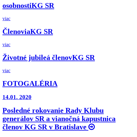
osobnosti
KG SR
viac
Členovia
KG SR
viac
Životné jubileá členov
KG SR
viac
FOTOGALÉRIA
14.01. 2020
Posledné rokovanie Rady Klubu
generálov SR a vianočná kapustnica
členov KG SR v Bratislave