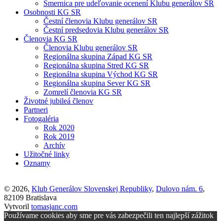
Smernica pre udeľovanie ocenení Klubu generálov SR
Osobnosti KG SR
Čestní členovia Klubu generálov SR
Čestní predsedovia Klubu generálov SR
Členovia KG SR
Členovia Klubu generálov SR
Regionálna skupina Západ KG SR
Regionálna skupina Stred KG SR
Regionálna skupina Východ KG SR
Regionálna skupina Sever KG SR
Zomrelí členovia KG SR
Životné jubileá členov
Partneri
Fotogaléria
Rok 2020
Rok 2019
Archív
Užitočné linky
Oznamy
© 2026,
Klub Generálov Slovenskej Republiky
,
Dulovo nám. 6
,
82109 Bratislava
Vytvoril
tomasjanc.com
Používame cookies aby sme pre vás zabezpečili ten najlepší zážitok