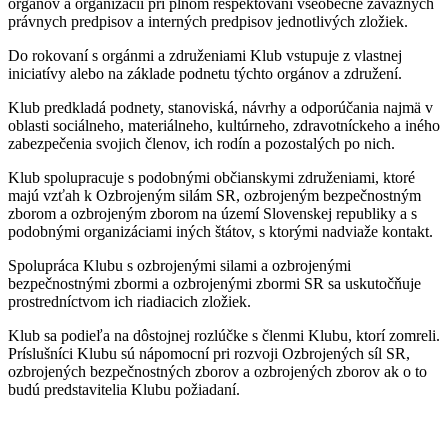
orgánov a organizácií pri plnom rešpektovaní všeobecne záväzných
právnych predpisov a interných predpisov jednotlivých zložiek.
Do rokovaní s orgánmi a združeniami Klub vstupuje z vlastnej
iniciatívy alebo na základe podnetu týchto orgánov a združení.
Klub predkladá podnety, stanoviská, návrhy a odporúčania najmä v
oblasti sociálneho, materiálneho, kultúrneho, zdravotníckeho a iného
zabezpečenia svojich členov, ich rodín a pozostalých po nich.
Klub spolupracuje s podobnými občianskymi združeniami, ktoré
majú vzťah k Ozbrojeným silám SR, ozbrojeným bezpečnostným
zborom a ozbrojeným zborom na území Slovenskej republiky a s
podobnými organizáciami iných štátov, s ktorými nadviaže kontakt.
Spolupráca Klubu s ozbrojenými silami a ozbrojenými
bezpečnostnými zbormi a ozbrojenými zbormi SR sa uskutočňuje
prostredníctvom ich riadiacich zložiek.
Klub sa podieľa na dôstojnej rozlúčke s členmi Klubu, ktorí zomreli.
Príslušníci Klubu sú nápomocní pri rozvoji Ozbrojených síl SR,
ozbrojených bezpečnostných zborov a ozbrojených zborov ak o to
budú predstavitelia Klubu požiadaní.