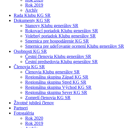
Rok 2019
Archív
Rada Klubu KG SR
Dokumenty KG SR
Stanovy Klubu generálov SR
Rokovací poriadok Klubu generálov SR
Volebný poriadok Klubu generálov SR
Smernica pre hospodárenie KG SR
Smernica pre udeľovanie ocenení Klubu generálov SR
Osobnosti KG SR
Čestní členovia Klubu generálov SR
Čestní predsedovia Klubu generálov SR
Členovia KG SR
Členovia Klubu generálov SR
Regionálna skupina Západ KG SR
Regionálna skupina Stred KG SR
Regionálna skupina Východ KG SR
Regionálna skupina Sever KG SR
Zomrelí členovia KG SR
Životné jubileá členov
Partneri
Fotogaléria
Rok 2020
Rok 2019