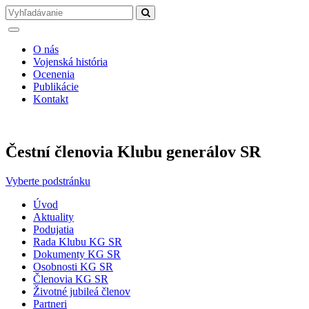
O nás
Vojenská história
Ocenenia
Publikácie
Kontakt
Čestní členovia Klubu generálov SR
Vyberte podstránku
Úvod
Aktuality
Podujatia
Rada Klubu KG SR
Dokumenty KG SR
Osobnosti KG SR
Členovia KG SR
Životné jubileá členov
Partneri