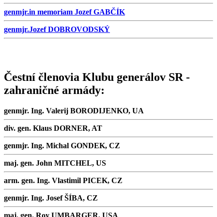
genmjr.in memoriam Jozef GABČÍK
genmjr.Jozef DOBROVODSKÝ
Čestní členovia Klubu generálov SR -
zahraničné armády:
genmjr. Ing. Valerij BORODIJENKO, UA
div. gen. Klaus DORNER, AT
genmjr. Ing. Michal GONDEK, CZ
maj. gen. John MITCHEL, US
arm. gen. Ing. Vlastimil PICEK, CZ
genmjr. Ing. Josef ŠÍBA, CZ
maj. gen. Roy UMBARGER, USA