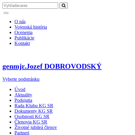
O nás
Vojenská história
Ocenenia
Publikácie
Kontakt
genmjr.Jozef DOBROVODSKÝ
Vyberte podstránku
Úvod
Aktuality
Podujatia
Rada Klubu KG SR
Dokumenty KG SR
Osobnosti KG SR
Členovia KG SR
Životné jubileá členov
Partneri