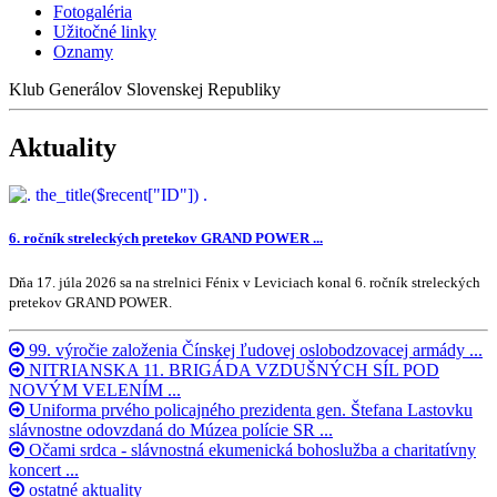
Fotogaléria
Užitočné linky
Oznamy
Klub Generálov Slovenskej Republiky
Aktuality
6. ročník streleckých pretekov GRAND POWER ...
Dňa 17. júla 2026 sa na strelnici Fénix v Leviciach konal 6. ročník streleckých
pretekov GRAND POWER.
99. výročie založenia Čínskej ľudovej oslobodzovacej armády ...
NITRIANSKA 11. BRIGÁDA VZDUŠNÝCH SÍL POD
NOVÝM VELENÍM ...
Uniforma prvého policajného prezidenta gen. Štefana Lastovku
slávnostne odovzdaná do Múzea polície SR ...
Očami srdca - slávnostná ekumenická bohoslužba a charitatívny
koncert ...
ostatné aktuality