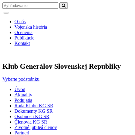
O nás
Vojenská história
Ocenenia
Publikácie
Kontakt
Klub Generálov Slovenskej Republiky
Vyberte podstránku
Úvod
Aktuality
Podujatia
Rada Klubu KG SR
Dokumenty KG SR
Osobnosti KG SR
Členovia KG SR
Životné jubileá členov
Partneri