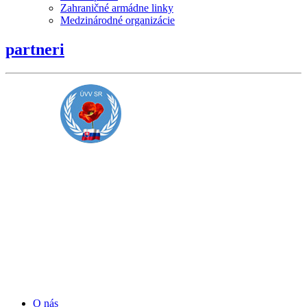
Zahraničné armádne linky
Medzinárodné organizácie
partneri
O nás