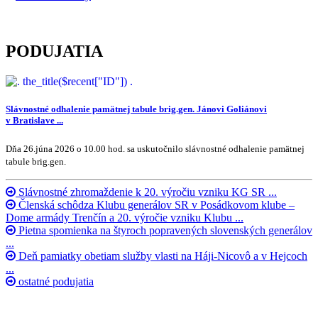
PODUJATIA
Slávnostné odhalenie pamätnej tabule brig.gen. Jánovi Goliánovi
v Bratislave ...
Dňa 26.júna 2026 o 10.00 hod. sa uskutočnilo slávnostné odhalenie pamätnej
tabule brig.gen.
Slávnostné zhromaždenie k 20. výročiu vzniku KG SR ...
Členská schôdza Klubu generálov SR v Posádkovom klube –
Dome armády Trenčín a 20. výročie vzniku Klubu ...
Pietna spomienka na štyroch popravených slovenských generálov
...
Deň pamiatky obetiam služby vlasti na Háji-Nicovô a v Hejcoch
...
ostatné podujatia