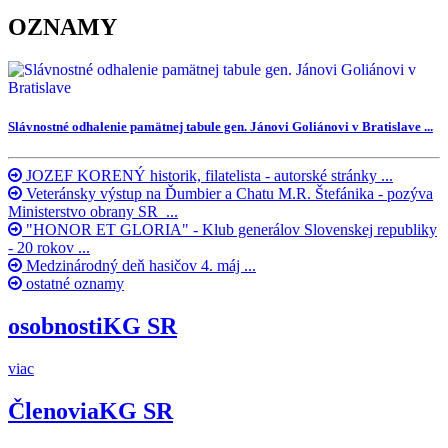
OZNAMY
Slávnostné odhalenie pamätnej tabule gen. Jánovi Goliánovi v Bratislave ...
JOZEF KORENÝ historik, filatelista - autorské stránky ...
Veteránsky výstup na Ďumbier a Chatu M.R. Štefánika - pozýva
Ministerstvo obrany SR ...
"HONOR ET GLORIA" - Klub generálov Slovenskej republiky
- 20 rokov ...
Medzinárodný deň hasičov 4. máj ...
ostatné oznamy
osobnosti
KG SR
viac
Členovia
KG SR