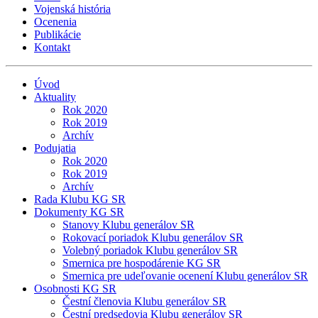
Vojenská história
Ocenenia
Publikácie
Kontakt
Úvod
Aktuality
Rok 2020
Rok 2019
Archív
Podujatia
Rok 2020
Rok 2019
Archív
Rada Klubu KG SR
Dokumenty KG SR
Stanovy Klubu generálov SR
Rokovací poriadok Klubu generálov SR
Volebný poriadok Klubu generálov SR
Smernica pre hospodárenie KG SR
Smernica pre udeľovanie ocenení Klubu generálov SR
Osobnosti KG SR
Čestní členovia Klubu generálov SR
Čestní predsedovia Klubu generálov SR