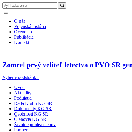
O nás
Vojenská história
Ocenenia
Publikácie
Kontakt
Zomrel prvý veliteľ letectva a PVO SR ge
Vyberte podstránku
Úvod
Aktuality
Podujatia
Rada Klubu KG SR
Dokumenty KG SR
Osobnosti KG SR
Členovia KG SR
Životné jubileá členov
Partneri