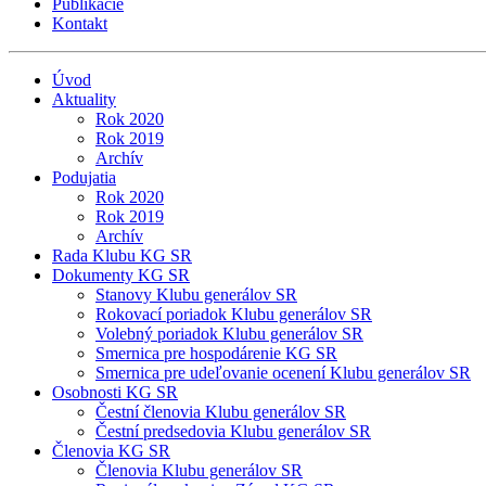
Publikácie
Kontakt
Úvod
Aktuality
Rok 2020
Rok 2019
Archív
Podujatia
Rok 2020
Rok 2019
Archív
Rada Klubu KG SR
Dokumenty KG SR
Stanovy Klubu generálov SR
Rokovací poriadok Klubu generálov SR
Volebný poriadok Klubu generálov SR
Smernica pre hospodárenie KG SR
Smernica pre udeľovanie ocenení Klubu generálov SR
Osobnosti KG SR
Čestní členovia Klubu generálov SR
Čestní predsedovia Klubu generálov SR
Členovia KG SR
Členovia Klubu generálov SR