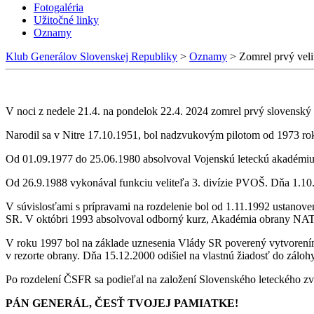
Fotogaléria
Užitočné linky
Oznamy
Klub Generálov Slovenskej Republiky
>
Oznamy
>
Zomrel prvý veli
V noci z nedele 21.4. na pondelok 22.4. 2024 zomrel prvý slovenský 
Narodil sa v Nitre 17.10.1951, bol nadzvukovým pilotom od 1973 roku 
Od 01.09.1977 do 25.06.1980 absolvoval Vojenskú leteckú akadémiu 
Od 26.9.1988 vykonával funkciu veliteľa 3. divízie PVOŠ. Dňa 1.10
V súvislosťami s prípravami na rozdelenie bol od 1.11.1992 ustanov
SR. V októbri 1993 absolvoval odborný kurz, Akadémia obrany NA
V roku 1997 bol na základe uznesenia Vlády SR poverený vytvorením 
v rezorte obrany. Dňa 15.12.2000 odišiel na vlastnú žiadosť do zálohy
Po rozdelení ČSFR sa podieľal na založení Slovenského leteckého zv
PÁN GENERÁL, ČESŤ TVOJEJ PAMIATKE!