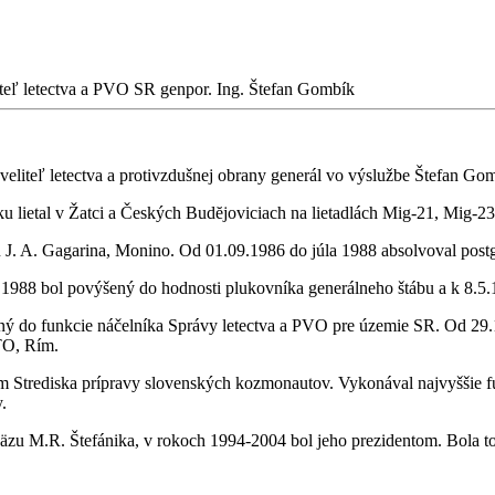
teľ letectva a PVO SR genpor. Ing. Štefan Gombík
veliteľ letectva a protivzdušnej obrany generál vo výslužbe Štefan Go
lietal v Žatci a Českých Budĕjoviciach na lietadlách Mig-21, Mig-23, 
J. A. Gagarina, Monino. Od 01.09.1986 do júla 1988 absolvoval postg
.1988 bol povýšený do hodnosti plukovníka generálneho štábu a k 8.5
ený do funkcie náčelníka Správy letectva a PVO pre územie SR. Od 29.
TO, Rím.
Strediska prípravy slovenských kozmonautov. Vykonával najvyššie fun
.
äzu M.R. Štefánika, v rokoch 1994-2004 bol jeho prezidentom. Bola t