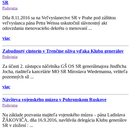
SR
Podujatia
Dňa 8.11.2016 sa na Veľvyslanectve SR v Prahe pod záštitou
veľvyslanca pána Petra Weissa uskutočnil slávnostný akt
odovzdania menovacieho dekrétu o menovaní ...
viac
Zabudnutý cintorín v Trenčíne ožíva vďaka Klubu generálov
Podujatia
Za účasti 2. zástupcu náčelníka GŠ OS SR generálmajora Jindřicha
Jocha, riaditeľa kancelárie MO SR Miroslava Wiedemanna, veliteľa
pozemných síl ...
viac
Návšteva vojenského múzea v Pohronskom Ruskove
Podujatia
Na základe pozvania majiteľa vojenského múzea – pána Ladislava
ŽÁKOVIČA, dňa 16.9.2016, navštívila delegácia Klubu generálov
SR v zložení : ...