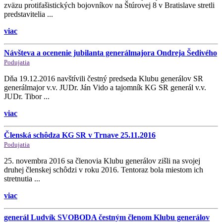
zväzu protifašistických bojovníkov na Štúrovej 8 v Bratislave stretli
predstavitelia ...
viac
Návšteva a ocenenie jubilanta generálmajora Ondreja Šedivého
Podujatia
Dňa 19.12.2016 navštívili čestný predseda Klubu generálov SR
generálmajor v.v. JUDr. Ján Vido a tajomník KG SR generál v.v.
JUDr. Tibor ...
viac
Členská schôdza KG SR v Trnave 25.11.2016
Podujatia
25. novembra 2016 sa členovia Klubu generálov zišli na svojej
druhej členskej schôdzi v roku 2016. Tentoraz bola miestom ich
stretnutia ...
viac
generál Ludvík SVOBODA čestným členom Klubu generálov