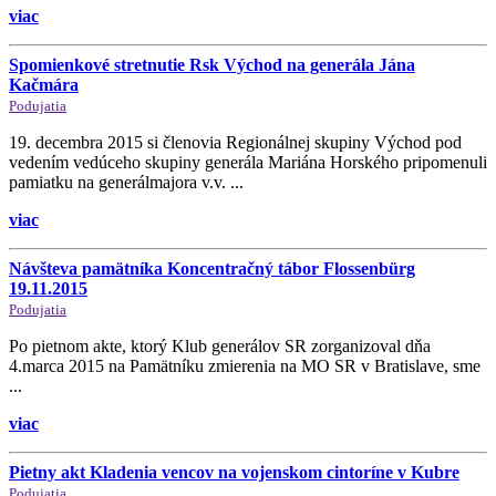
viac
Spomienkové stretnutie Rsk Východ na generála Jána
Kačmára
Podujatia
19. decembra 2015 si členovia Regionálnej skupiny Východ pod
vedením vedúceho skupiny generála Mariána Horského pripomenuli
pamiatku na generálmajora v.v. ...
viac
Návšteva pamätníka Koncentračný tábor Flossenbürg
19.11.2015
Podujatia
Po pietnom akte, ktorý Klub generálov SR zorganizoval dňa
4.marca 2015 na Pamätníku zmierenia na MO SR v Bratislave, sme
...
viac
Pietny akt Kladenia vencov na vojenskom cintoríne v Kubre
Podujatia