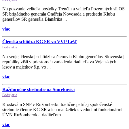
Na pozvanie veliteľa posádky Trenčín a veliteľa Pozemných síl OS
SR brigádneho generála Ondřeja Novosada a predsedu Klubu
generálov SR generála Blanárika ...
viac
Členská schôdza KG SR vo VVP Lešť
Podujatia
Na svojej členskej schôdzi sa členovia Klubu generálov Slovenskej
republiky zišli v priestoroch zariadenia riaditeľstva Vojenských
lesov a majetkov š.p. vo ...
viac
Každoročné stretnutie na Smrekovici
Podujatia
K oslavám SNP v Ružomberku tradične patrí aj spoločenské
stretnutie členov KG SR a ich manželiek s vedúcimi funkcionármi
ÚVN Ružomberok a riaditeľom ...
viac