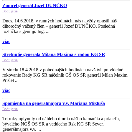
Zomrel generál Jozef DUNČKO
Podujatia
Dnes, 14.6.2018, v ranných hodinách, nás navždy opustil náš
dlhoročný vážený člen – generál Jozef DUNČKO. Posledná
rozlúčka s genmjr. Ing. ...
viac
Stretnutie generála Milana Maxima s radou KG SR
Podujatia
V stredu 18.4.2018 v pobednajších hodinách navštívil pravidelné
rokovanie Rady KG SR náčelník GŠ OS SR generál Milan Maxim.
Prišiel ...
viac
Spomienka na generálmajora v.v. Mariána Mikluša
Podujatia
Tri roky uplynuly od náhleho úmrtia nášho kamaráta a priateľa,
bývalého NGŠ OS SR a vedúceho Rsk KG SR Sever,
generálmajora v.v. ...