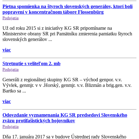
Pietna spomienka na štyroch slovenských generálov, ktorí boli
popravení v koncentračnom tábore Flossenbürg
Podujatia
Už od roku 2015 si z iniciatívy KG SR pripomíname na
Ministerstve obrany SR pri Pamätníku zmierenia pamiatku štyroch
slovenských generálov ...
viac
Stretnutie s veliteľom 2. mb
Podujatia
Generáli z regionálnej skupiny KG SR – východ genpor. v.v.
Vývlek, genmjr. v v .Horský, genmjr. v.v. Blizmán a brig.gen. v.v.
Bartko sa ...
viac
Odovzdanie vyznamenania KG SR predsedovi Slovenského
zväzu protifašistických bojovníkov
Podujatia
Dňa 17. januára 2017 sa v budove Ústrednej rady Slovenského