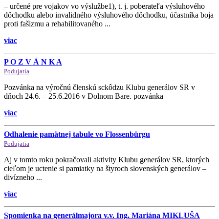
– určené pre vojakov vo výslužbe1), t. j. poberateľa výsluhového
dôchodku alebo invalidného výsluhového dôchodku, účastníka boja
proti fašizmu a rehabilitovaného ...
viac
P O Z V Á N K A
Podujatia
Pozvánka na výročnú členskú sckôdzu Klubu generálov SR v
dňoch 24.6. – 25.6.2016 v Dolnom Bare. pozvánka
viac
Odhalenie pamätnej tabule vo Flossenbürgu
Podujatia
Aj v tomto roku pokračovali aktivity Klubu generálov SR, ktorých
cieľom je uctenie si pamiatky na štyroch slovenských generálov –
divízneho ...
viac
Spomienka na generálmajora v.v. Ing. Mariána MIKLUŠA