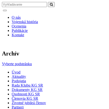
O nás
Vojenská história
Ocenenia
Publikácie
Kontakt
Archív
Vyberte podstránku
Úvod
Aktuality
Podujatia
Rada Klubu KG SR
Dokumenty KG SR
Osobnosti KG SR
Členovia KG SR
Životné jubileá členov
Partneri