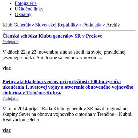
Fotogaléria
Užitočné linky
Oznamy
Klub Generálov Slovenskej Republiky
>
Podujatia
>
Archív
Členská schôdza Klubu generálov SR v Prešove
Podujatia
V dňoch 22. a 23. novembra sme sa stretli na svojej pravidelnej
jesennej schôdzi. Stretli sme sa tentoraz v novom ...
viac
Pietny akt kladenia vencov pri príležitosti 100-ho výročia
ukončenia 1. svetovej vojny a otvorenie obnoveného vojnového
cintorína v Trenčíne-Kubra.
Podujatia
V roku 2014 prijala Rada Klubu generálov SR návrh regionálnej
skupiny Sever na obnovu vojnového cintorína v Trenčíne – Kubrá.
Realizáciou celého ...
viac