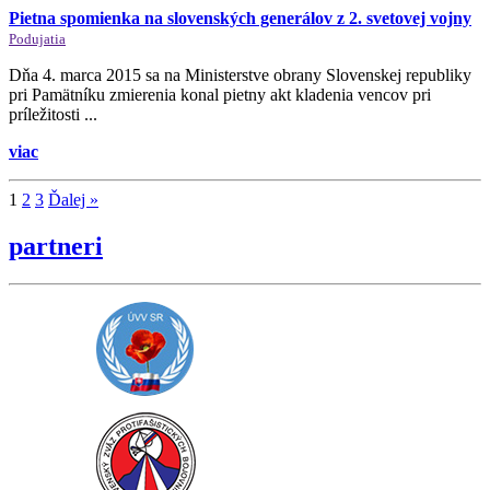
Pietna spomienka na slovenských generálov z 2. svetovej vojny
Podujatia
Dňa 4. marca 2015 sa na Ministerstve obrany Slovenskej republiky
pri Pamätníku zmierenia konal pietny akt kladenia vencov pri
príležitosti ...
viac
1
2
3
Ďalej »
partneri