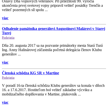
Oslavy Dňa vojnových veteránov. Pri príležitosti 99. výročia
ukončenia prvej svetovej vojny pripravil veliteľ posádky Trenčín a
veliteľ pozemných síl spolu ...
viac
Odhalenie pamätníka generálovi Augustínovi Malárovi v Starej
Turej
Podujatia
Dňa 20. augusta 2017 sa na pozvanie primátorky mesta Stará Turá
Ing. Anny Halinárovej zúčastnila početná delegácia členov Klubu
generálov ...
viac
Členská schôdza KG SR v Martine
Podujatia
V poradí 16-ta členská schôdza Klubu generálov sa konala v dňoch
16. a 17.6.2017. Hostiteľom bol veliteľ základne výcviku a
mobilizačného doplňovania v Martine, plukovník ...
viac