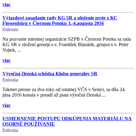
viac
Výjazdové zasadanie rady KG SR a uloženie prste z KC
Flossenbürg v Čiernom Potoku 3.-4.augusta 2016
Podujatia
Na pozvanie miestnej organizácie SZPB v Čiernom Potoku sa rada
KG SR v zložení genmjr.v.v. František Blanárik, genpor.v.v. Peter
Vojtek, ...
viac
Výročná členská schôdza Klubu generálov SR
Podujatia
Takmer presne za dva roky od ostatnej VČS v Senici, sa dňa 24.
júna 2016 konala v poradí už piata výročná členská ...
viac
USMERNENIE POSTUPU ODKÚPENIA MATERIÁLU NA
OSOBNÉ POUŽÍVANIE
Podujatia