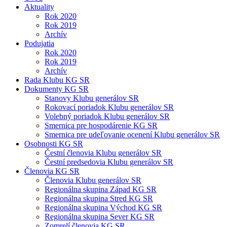
Aktuality
Rok 2020
Rok 2019
Archív
Podujatia
Rok 2020
Rok 2019
Archív
Rada Klubu KG SR
Dokumenty KG SR
Stanovy Klubu generálov SR
Rokovací poriadok Klubu generálov SR
Volebný poriadok Klubu generálov SR
Smernica pre hospodárenie KG SR
Smernica pre udeľovanie ocenení Klubu generálov SR
Osobnosti KG SR
Čestní členovia Klubu generálov SR
Čestní predsedovia Klubu generálov SR
Členovia KG SR
Členovia Klubu generálov SR
Regionálna skupina Západ KG SR
Regionálna skupina Stred KG SR
Regionálna skupina Východ KG SR
Regionálna skupina Sever KG SR
Zomrelí členovia KG SR