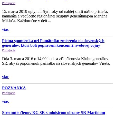
Podujatia
15. marca 2019 uplynuli štyri roky od náhlej smrti nášho priateľa,
kamaráta a vedúceho regionálnej skupiny generálmajora Mariána
Mikluša. Každoročne v deň ...
viac
Pietna spomienka pri Pamätníku zmierenia na slovenských
generálov, ktorí boli popravení koncom 2. svetovej vojny
Podujatia
Dňa 3. marca 2016 o 14.00 hod sa zišli členovia Klubu generálov
SR, aby si pripomenuli pamiatku na slovenských generálov Viesta,
...
viac
POZVÁNKA
Podujatia
viac
Stretnutie členov KG SR s ministrom obrany SR Martinom