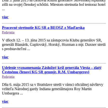
Dňa 5. júna 2015 sa členovia Klubu generálov Slovenskej republiky
zišli na svojej členskej schôdzi. Miestom stretnutia bol tentoraz hotel
...
viac
Pracovné stretnutie KG SR a BEOSZ z Maďarska
Podujatia
V dňoch 12. – 13. júna 2015 sa zástupcovia Klubu generálov SR,
generáli Blanárik, Gaplovský, Horský, Hozman a mjr. Daxner stretli
s predstaviteľmi ...
viac
Udelenie vyznamenania Záslužný kríž generála Viesta – zlatý
Čestnému členovi KG SR genmjr. R.M. Umbargerovi
Podujatia
Dňa 6. mája 2015 sa v Bratislave stretli v rámci oficiálnej návštevy
veliteľa Národnej gardy Indiana generálmajora Roy Martin
Umbargera ...
viac