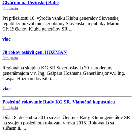
Glváčom na Pezinskej Babe
Podujatia
Pri príležitosti 10. výročia vzniku Klubu generálov Slovenskej
republiky pozval minister obrany Slovenskej republiky Martin
Glváč členov Klubu generálov SR ...
viac
70 rokov oslávil gen. HOZMAN
Podujatia
Regionálna skupina KG SR Sever oslávila 70. narodeniny
generálmajora v.v. Ing. Gašpara Hozmana Generálmajor v.v. Ing.
Gašpar Hozman dovŕšil 6. ...
viac
Posledné rokovanie Rady KG SR. Vianočná kapustnica
Podujatia
Dňa 18. decembra 2015 sa zišli členovia Rady Klubu generálov SR
na svojom poslednom rokovaní v roku 2015. Rokovania sa
zúčastnili. ...