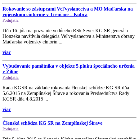
Rokovanie so zástupcami Veľvyslanectva a MO Maďarska na
vojenskom cintoríne v Trenčíne – Kubra
Podujatia
Dňa 16. júla na pozvanie vedúceho RSk Sever KG SR generála
Honzeka navštívila delegácia Veľvyslanectva a Ministerstva obrany
Maďarska vojenský cintorín ...
viac
Vybudovanie pamätníka v objekte 5.pluku špeciálneho určenia
v Žiline
Podujatia
Rada KGSR na základe rokovania členskej schôdze KG SR dňa
5.6.2015 na Zemplínskej Šírave a rokovania Predsedníctva Rady
KGSR dňa 4.8.2015 ...
viac
Členská schôdza KG SR na Zemplínskej Šírave
Podujatia