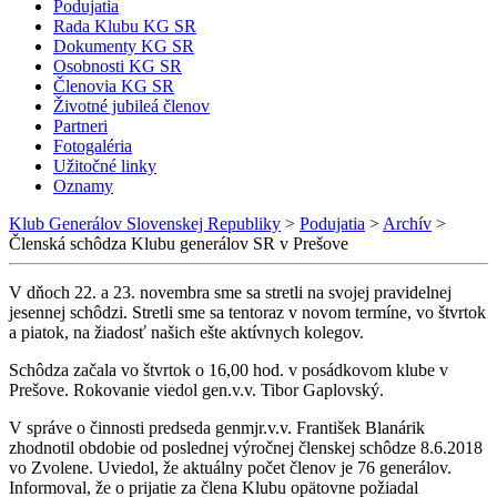
Podujatia
Rada Klubu KG SR
Dokumenty KG SR
Osobnosti KG SR
Členovia KG SR
Životné jubileá členov
Partneri
Fotogaléria
Užitočné linky
Oznamy
Klub Generálov Slovenskej Republiky
>
Podujatia
>
Archív
>
Členská schôdza Klubu generálov SR v Prešove
V dňoch 22. a 23. novembra sme sa stretli na svojej pravidelnej
jesennej schôdzi. Stretli sme sa tentoraz v novom termíne, vo štvrtok
a piatok, na žiadosť našich ešte aktívnych kolegov.
Schôdza začala vo štvrtok o 16,00 hod. v posádkovom klube v
Prešove. Rokovanie viedol gen.v.v. Tibor Gaplovský.
V správe o činnosti predseda genmjr.v.v. František Blanárik
zhodnotil obdobie od poslednej výročnej členskej schôdze 8.6.2018
vo Zvolene. Uviedol, že aktuálny počet členov je 76 generálov.
Informoval, že o prijatie za člena Klubu opätovne požiadal