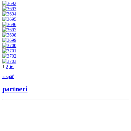
1
2
►
« späť
partneri