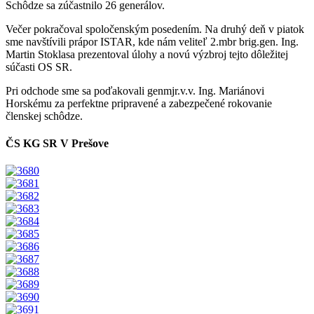
Schôdze sa zúčastnilo 26 generálov.
Večer pokračoval spoločenským posedením. Na druhý deň v piatok
sme navštívili prápor ISTAR, kde nám veliteľ 2.mbr brig.gen. Ing.
Martin Stoklasa prezentoval úlohy a novú výzbroj tejto dôležitej
súčasti OS SR.
Pri odchode sme sa poďakovali genmjr.v.v. Ing. Mariánovi
Horskému za perfektne pripravené a zabezpečené rokovanie
členskej schôdze.
ČS KG SR V Prešove