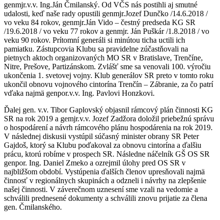
genmjr.v.v. Ing.Ján Čmilanský. Od VČS nás postihli aj smutné
udalosti, keď naše rady opustili genmjr.Jozef Dunčko /14.6.2018 /
vo veku 84 rokov, genmjr.Ján Vido – čestný predseda KG SR
/19.6.2018 / vo veku 77 rokov a genmjr. Ján Puškár /1.8.2018 / vo
veku 90 rokov. Prítomní generáli si minútou ticha uctili ich
pamiatku. Zástupcovia Klubu sa pravidelne zúčastňovali na
pietnych aktoch organizovaných MO SR v Bratislave, Trenčíne,
Nitre, Prešove, Partizánskom. Zvlášť sme sa venovali 100. výročiu
ukončenia 1. svetovej vojny. Klub generálov SR preto v tomto roku
ukončil obnovu vojnového cintorína Trenčín – Zábranie, za čo patrí
vďaka najmä genpor.v.v. Ing. Pavlovi Honzkovi.
Ďalej gen. v.v. Tibor Gaplovský objasnil rámcový plán činnosti KG
SR na rok 2019 a gemjr.v.v. Jozef Zadžora doložil priebežnú správu
o hospodárení a návrh rámcového plánu hospodárenia na rok 2019.
V následnej diskusii vystúpil súčasný minister obrany SR Peter
Gajdoš, ktorý sa Klubu poďakoval za obnovu cintorína a ďalšiu
prácu, ktorú robíme v prospech SR. Následne náčelník GŠ OS SR
genpor. Ing. Daniel Zmeko a ozrejmil úlohy pred OS SR v
najbližšom období. Vystúpenia ďalších členov upresňovali najmä
činnosť v regionálnych skupinách a odzneli i návrhy na zlepšenie
našej činnosti. V záverečnom uznesení sme vzali na vedomie a
schválili prednesené dokumenty a schválili znovu prijatie za člena
gen. Čmilanského.