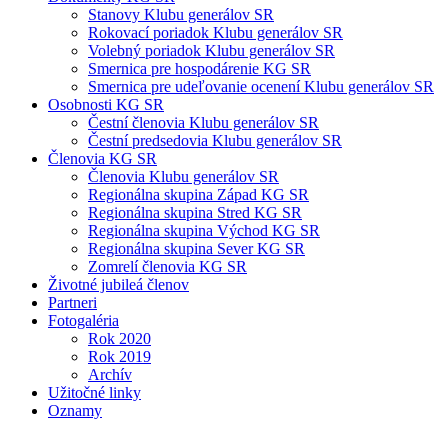
Stanovy Klubu generálov SR
Rokovací poriadok Klubu generálov SR
Volebný poriadok Klubu generálov SR
Smernica pre hospodárenie KG SR
Smernica pre udeľovanie ocenení Klubu generálov SR
Osobnosti KG SR
Čestní členovia Klubu generálov SR
Čestní predsedovia Klubu generálov SR
Členovia KG SR
Členovia Klubu generálov SR
Regionálna skupina Západ KG SR
Regionálna skupina Stred KG SR
Regionálna skupina Východ KG SR
Regionálna skupina Sever KG SR
Zomrelí členovia KG SR
Životné jubileá členov
Partneri
Fotogaléria
Rok 2020
Rok 2019
Archív
Užitočné linky
Oznamy