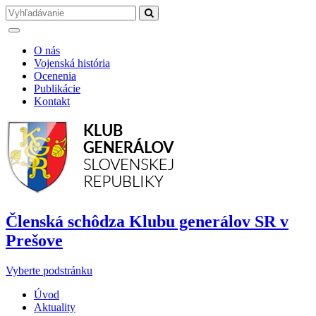
O nás
Vojenská história
Ocenenia
Publikácie
Kontakt
Členská schôdza Klubu generálov SR v
Prešove
Vyberte podstránku
Úvod
Aktuality