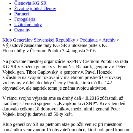
Členovia KG SR
Životné jubileá členov
Partneri
Fotogaléria
Užitočné linky
Oznamy
Klub Generálov Slovenskej Republiky
>
Podujatia
>
Archív
>
Výjazdové zasadanie rady KG SR a uloženie prste z KC
Flossenbürg v Čiernom Potoku 3.-4.augusta 2016
Na pozvanie miestnej organizácie SZPB v Čiernom Potoku sa rada
KG SR v zložení genmjr.v.v. František Blanárik, genpor.v.v. Peter
Vojtek, gen. Tibor Gaplovský a genpor.v.v. Pavel Honzek
zúčastnila na svojom rokovaní v malebnom prostredí Cerovskej
vrchoviny v údolí dedinky Čierny Potok, ktorá má iba 142
obyvateľov, ale napriek tomu je známa svojou aktivitou.
V rámci svojho výjazdu sme sa druhý deň 4.8.2016 zúčastnili už
tradičnej slávnosti spojenej s „Kvapkou krvi SNP“. Krv v ten deň
darovalo celkom 18 dobrovoľníkov, medzi nimi i generál Peter
Vojtek, ktorý ju daroval už 50-ty krát.
Klub generálov SR na pietnom akte položil veniec pri miestnom
pamätníku venovanom 15 obyvateľom obce, ktorí boli pred koncom