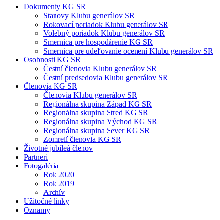
Dokumenty KG SR
Stanovy Klubu generálov SR
Rokovací poriadok Klubu generálov SR
Volebný poriadok Klubu generálov SR
Smernica pre hospodárenie KG SR
Smernica pre udeľovanie ocenení Klubu generálov SR
Osobnosti KG SR
Čestní členovia Klubu generálov SR
Čestní predsedovia Klubu generálov SR
Členovia KG SR
Členovia Klubu generálov SR
Regionálna skupina Západ KG SR
Regionálna skupina Stred KG SR
Regionálna skupina Východ KG SR
Regionálna skupina Sever KG SR
Zomrelí členovia KG SR
Životné jubileá členov
Partneri
Fotogaléria
Rok 2020
Rok 2019
Archív
Užitočné linky
Oznamy