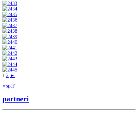
1
2
►
« späť
partneri