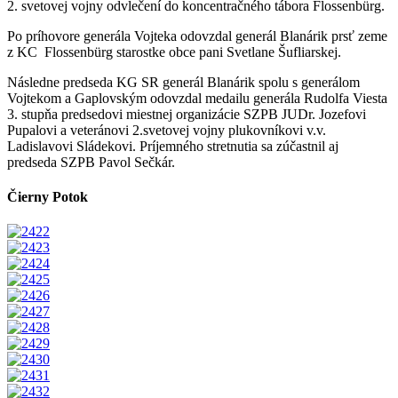
2. svetovej vojny odvlečení do koncentračného tábora Flossenbürg.
Po príhovore generála Vojteka odovzdal generál Blanárik prsť zeme
z KC Flossenbürg starostke obce pani Svetlane Šufliarskej.
Následne predseda KG SR generál Blanárik spolu s generálom
Vojtekom a Gaplovským odovzdal medailu generála Rudolfa Viesta
3. stupňa predsedovi miestnej organizácie SZPB JUDr. Jozefovi
Pupalovi a veteránovi 2.svetovej vojny plukovníkovi v.v.
Ladislavovi Sládekovi. Príjemného stretnutia sa zúčastnil aj
predseda SZPB Pavol Sečkár.
Čierny Potok