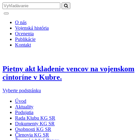
O nás
Vojenská história
Ocenenia
Publikácie
Kontakt
Pietny akt kladenie vencov na vojenskom
cintoríne v Kubre.
Vyberte podstránku
Úvod
Aktuality
Podujatia
Rada Klubu KG SR
Dokumenty KG SR
Osobnosti KG SR
Členovia KG SR