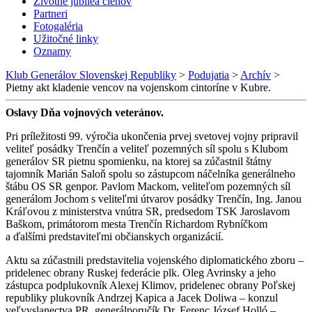
Životné jubileá členov
Partneri
Fotogaléria
Užitočné linky
Oznamy
Klub Generálov Slovenskej Republiky
>
Podujatia
>
Archív
>
Pietny akt kladenie vencov na vojenskom cintoríne v Kubre.
Oslavy Dňa vojnových veteránov.
Pri príležitosti 99. výročia ukončenia prvej svetovej vojny pripravil
veliteľ posádky Trenčín a veliteľ pozemných síl spolu s Klubom
generálov SR pietnu spomienku, na ktorej sa zúčastnil štátny
tajomník Marián Saloň spolu so zástupcom náčelníka generálneho
štábu OS SR genpor. Pavlom Mackom, veliteľom pozemných síl
generálom Jochom s veliteľmi útvarov posádky Trenčín, Ing. Janou
Kráľovou z ministerstva vnútra SR, predsedom TSK Jaroslavom
Baškom, primátorom mesta Trenčín Richardom Rybníčkom
a ďalšími predstaviteľmi občianskych organizácií.
Aktu sa zúčastnili predstavitelia vojenského diplomatického zboru –
pridelenec obrany Ruskej federácie plk. Oleg Avrinsky a jeho
zástupca podplukovník Alexej Klimov, pridelenec obrany Poľskej
republiky plukovník Andrzej Kapica a Jacek Doliwa – konzul
veľvyslanectva PR, generálporučík Dr. Ferenc József Holló –