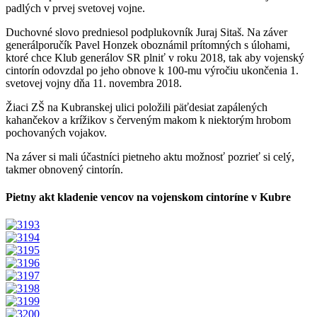
padlých v prvej svetovej vojne.
Duchovné slovo predniesol podplukovník Juraj Sitaš. Na záver
generálporučík Pavel Honzek oboznámil prítomných s úlohami,
ktoré chce Klub generálov SR plniť v roku 2018, tak aby vojenský
cintorín odovzdal po jeho obnove k 100-mu výročiu ukončenia 1.
svetovej vojny dňa 11. novembra 2018.
Žiaci ZŠ na Kubranskej ulici položili päťdesiat zapálených
kahančekov a krížikov s červeným makom k niektorým hrobom
pochovaných vojakov.
Na záver si mali účastníci pietneho aktu možnosť pozrieť si celý,
takmer obnovený cintorín.
Pietny akt kladenie vencov na vojenskom cintoríne v Kubre