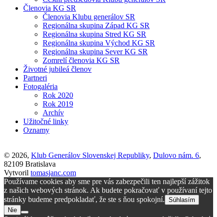
Členovia KG SR
Členovia Klubu generálov SR
Regionálna skupina Západ KG SR
Regionálna skupina Stred KG SR
Regionálna skupina Východ KG SR
Regionálna skupina Sever KG SR
Zomrelí členovia KG SR
Životné jubileá členov
Partneri
Fotogaléria
Rok 2020
Rok 2019
Archív
Užitočné linky
Oznamy
© 2026,
Klub Generálov Slovenskej Republiky
,
Dulovo nám. 6
,
82109 Bratislava
Vytvoril
tomasjanc.com
Používame cookies aby sme pre vás zabezpečili ten najlepší zážitok
z našich webových stránok. Ak budete pokračovať v používaní tejto
stránky budeme predpokladať, že ste s ňou spokojní.
Súhlasím
Nie