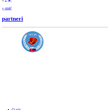
« späť
partneri
O nás