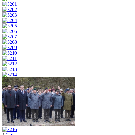
1
2
►