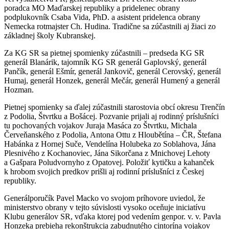
poradca MO Maďarskej republiky a pridelenec obrany
podplukovník Csaba Vida, PhD. a asistent pridelenca obrany
Nemecka rotmajster Ch. Hudina. Tradične sa zúčastnili aj žiaci zo
základnej školy Kubranskej.
Za KG SR sa pietnej spomienky zúčastnili – predseda KG SR
generál Blanárik, tajomník KG SR generál Gaplovský, generál
Pančík, generál Ešmír, generál Jankovič, generál Cerovský, generál
Humaj, generál Honzek, generál Mečár, generál Humený a generál
Hozman.
Pietnej spomienky sa ďalej zúčastnili starostovia obcí okresu Trenčín
z Podolia, Štvrtku a Bošácej. Pozvanie prijali aj rodinný príslušníci
tu pochovaných vojakov Juraja Masáca zo Štvrtku, Michala
Červeňanského z Podolia, Antona Ottu z Hloubětína – ČR, Štefana
Habánka z Hornej Suče, Vendelína Holubeka zo Soblahova, Jána
Plesnivého z Kochanoviec, Jána Sikorčana z Mnichovej Lehoty
a Gašpara Poludvornyho z Opatovej. Položiť kytičku a kahanček
k hrobom svojich predkov prišli aj rodinní príslušníci z Českej
republiky.
Generálporučík Pavel Macko vo svojom príhovore uviedol, že
ministerstvo obrany v tejto súvislosti vysoko oceňuje iniciatívu
Klubu generálov SR, vďaka ktorej pod vedením genpor. v. v. Pavla
Honzeka prebieha rekonštrukcia zabudnutého cintorína vojakov