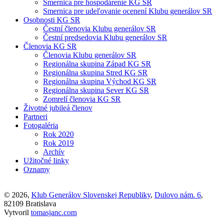
Smernica pre hospodárenie KG SR
Smernica pre udeľovanie ocenení Klubu generálov SR
Osobnosti KG SR
Čestní členovia Klubu generálov SR
Čestní predsedovia Klubu generálov SR
Členovia KG SR
Členovia Klubu generálov SR
Regionálna skupina Západ KG SR
Regionálna skupina Stred KG SR
Regionálna skupina Východ KG SR
Regionálna skupina Sever KG SR
Zomrelí členovia KG SR
Životné jubileá členov
Partneri
Fotogaléria
Rok 2020
Rok 2019
Archív
Užitočné linky
Oznamy
© 2026,
Klub Generálov Slovenskej Republiky
,
Dulovo nám. 6
,
82109 Bratislava
Vytvoril
tomasjanc.com