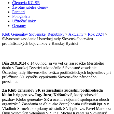
Členovia KG SR
Životné jubileá členov
Partneri
Fotogaléria
Užitočné linky
Oznamy
Klub Generálov Slovenskej Republiky
>
Aktuality
>
Rok 2024
>
Slávnostné zasadanie Ústrednej rady Slovenského zväzu
protifašistických bojovníkov v Banskej Bystrici
Dňa 28.8.2024 o 14,00 hod. sa vo veľkej zasadačke Mestského
úradu v Banskej Bystrici uskutočnilo Slávnostné zasadanie
Ústrednej rady Slovenského zväzu protifašistických bojovníkov pri
príležitosti 80. výročia vypuknutia Slovenského národného
povstania.
Za Klub generálov SR sa zasadania zúčastnil podpredseda
klubu brig.gen.v.v. Ing. Juraj Krištofovič
, ktorý odovzdal
pozdrav Klubu generálov SR a ocenil vzájomnú spoluprácu oboch
organizácií. Zasadania sa ďalej ako čestný hostia zúčastnili kpt. v.v.
Vladimír Strmeň ako priamy účastník SNP, plk. v.v. Pavel Marko za
Úniu vojnových veteránov SR, Ing. Michal Kvanta za Slovenský