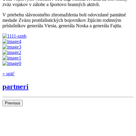
zväz vojakov v zálohe a športovo branných aktivít.
V priebehu slávnostného zhromaždenia boli odovzdané pamätné
medaile Zväzu protifašistických bojovníkov žijúcim rodinným
príslušníkov generála Viesta, generála Noska a generála Fajtla.
« späť
partneri
Previous