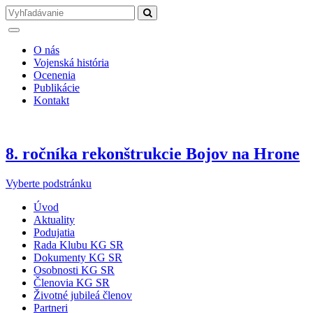
O nás
Vojenská história
Ocenenia
Publikácie
Kontakt
8. ročníka rekonštrukcie Bojov na Hrone
Vyberte podstránku
Úvod
Aktuality
Podujatia
Rada Klubu KG SR
Dokumenty KG SR
Osobnosti KG SR
Členovia KG SR
Životné jubileá členov
Partneri