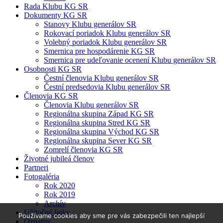
Rada Klubu KG SR
Dokumenty KG SR
Stanovy Klubu generálov SR
Rokovací poriadok Klubu generálov SR
Volebný poriadok Klubu generálov SR
Smernica pre hospodárenie KG SR
Smernica pre udeľovanie ocenení Klubu generálov SR
Osobnosti KG SR
Čestní členovia Klubu generálov SR
Čestní predsedovia Klubu generálov SR
Členovia KG SR
Členovia Klubu generálov SR
Regionálna skupina Západ KG SR
Regionálna skupina Stred KG SR
Regionálna skupina Východ KG SR
Regionálna skupina Sever KG SR
Zomrelí členovia KG SR
Životné jubileá členov
Partneri
Fotogaléria
Rok 2020
Rok 2019
Archív
Užitočné linky
Používame cookies aby sme pre vás zabezpečili ten najlepší
Oznamy