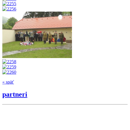
« späť
partneri