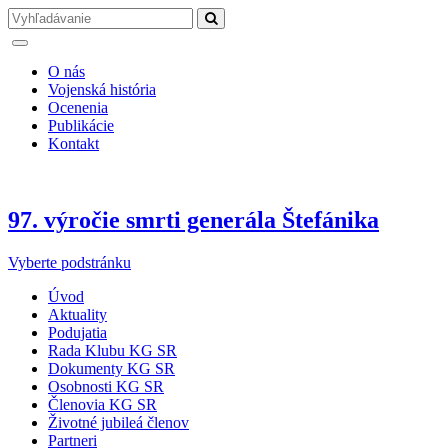
O nás
Vojenská história
Ocenenia
Publikácie
Kontakt
97. výročie smrti generála Štefánika
Vyberte podstránku
Úvod
Aktuality
Podujatia
Rada Klubu KG SR
Dokumenty KG SR
Osobnosti KG SR
Členovia KG SR
Životné jubileá členov
Partneri