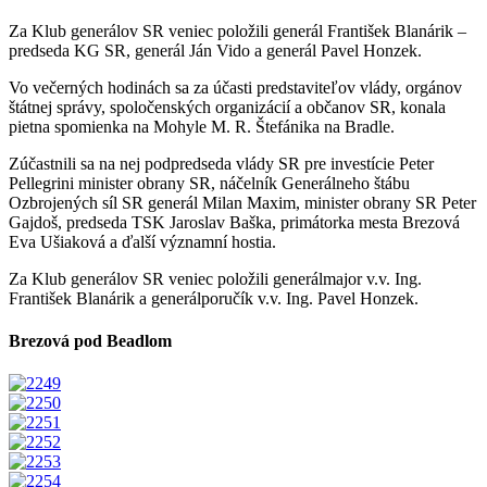
Za Klub generálov SR veniec položili generál František Blanárik –
predseda KG SR, generál Ján Vido a generál Pavel Honzek.
Vo večerných hodinách sa za účasti predstaviteľov vlády, orgánov
štátnej správy, spoločenských organizácií a občanov SR, konala
pietna spomienka na Mohyle M. R. Štefánika na Bradle.
Zúčastnili sa na nej podpredseda vlády SR pre investície Peter
Pellegrini minister obrany SR, náčelník Generálneho štábu
Ozbrojených síl SR generál Milan Maxim, minister obrany SR Peter
Gajdoš, predseda TSK Jaroslav Baška, primátorka mesta Brezová
Eva Ušiaková a ďalší významní hostia.
Za Klub generálov SR veniec položili generálmajor v.v. Ing.
František Blanárik a generálporučík v.v. Ing. Pavel Honzek.
Brezová pod Beadlom