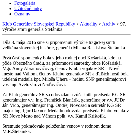
Fotogaléria
Užitočné linky
Oznamy
Klub Generálov Slovenskej Republiky
>
Aktuality
>
Archív
>
97.
výročie smrti generála Štefánika
Dňa 3. mája 2016 sme si pripomenuli výročie tragickej smrti
velikána slovenskej histórie, generála Milana Rastislava Štefánika.
Prvá časť spomienky bola v jeho rodnej obci Košariská, kde na
pôde Obecného úradu, za prítomnosti starostky obce Košariská,
Mgr. Anny Abramovičovej, členov Klubu vojakov SR – Nové
mesto nad Váhom, členov Klubu generálov SR a ďalších hostí bola
udelená medaila kpt. Miloša Uhera – hrdinu SNP generálmajorovi
v.v. Ing. Svetozárovi Naďovičovi.
Za Klub generálov SR sa odovzdania zúčastnili: predseda KG SR
generálmajor v.v. Ing. František Blanárik, generálmajor v.v. JUDr.
Ján Vido, generálmajor Ing. Ondřej Novosad a sekretár KG SR
major Ing. Igor Daxner. Medailu odovzdal predseda Klubu vojakov
SR Nové Mesto nad Váhom pplk. v.v. Kamil Krištofík.
Stretnutie pokračovalo položením vencov v rodnom dome
M.R.Štefánika.