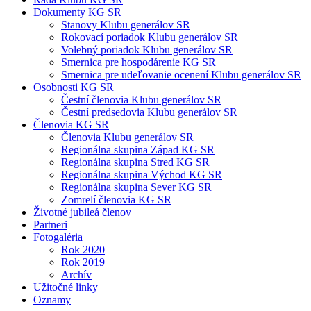
Dokumenty KG SR
Stanovy Klubu generálov SR
Rokovací poriadok Klubu generálov SR
Volebný poriadok Klubu generálov SR
Smernica pre hospodárenie KG SR
Smernica pre udeľovanie ocenení Klubu generálov SR
Osobnosti KG SR
Čestní členovia Klubu generálov SR
Čestní predsedovia Klubu generálov SR
Členovia KG SR
Členovia Klubu generálov SR
Regionálna skupina Západ KG SR
Regionálna skupina Stred KG SR
Regionálna skupina Východ KG SR
Regionálna skupina Sever KG SR
Zomrelí členovia KG SR
Životné jubileá členov
Partneri
Fotogaléria
Rok 2020
Rok 2019
Archív
Užitočné linky
Oznamy