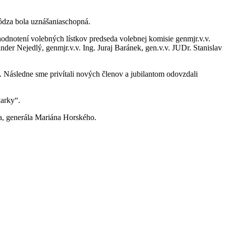
ôdza bola uznášaniaschopná.
hodnotení volebných lístkov predseda volebnej komisie genmjr.v.v.
nder Nejedlý, genmjr.v.v. Ing. Juraj Baránek, gen.v.v. JUDr. Stanislav
. Následne sme privítali nových členov a jubilantom odovzdali
arky“.
ľa, generála Mariána Horského.