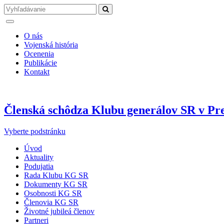
O nás
Vojenská história
Ocenenia
Publikácie
Kontakt
Členská schôdza Klubu generálov SR v Pre
Vyberte podstránku
Úvod
Aktuality
Podujatia
Rada Klubu KG SR
Dokumenty KG SR
Osobnosti KG SR
Členovia KG SR
Životné jubileá členov
Partneri