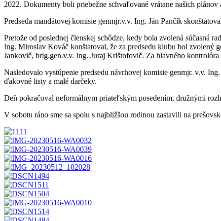
2022. Dokumenty boli priebežne schvaľované vrátane našich plánov a
Predseda mandátovej komisie genmjr.v.v. Ing. Ján Pančík skonštatova
Pretože od poslednej členskej schôdze, kedy bola zvolená súčasná rad
Ing. Miroslav Kováč konštatoval, že za predsedu klubu bol zvolený gen
Jankovič, brig.gen.v.v. Ing. Juraj Krištofovič. Za hlavného kontrolóra
Nasledovalo vystúpenie predsedu návrhovej komisie genmjr. v.v. Ing.
ďakovné listy a malé darčeky.
Deň pokračoval neformálnym priateľským posedením, družnými rozh
V sobotu ráno sme sa spolu s najbližšou rodinou zastavili na prešov