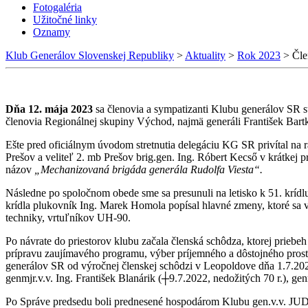
Fotogaléria
Užitočné linky
Oznamy
Klub Generálov Slovenskej Republiky
>
Aktuality
>
Rok 2023
>
Čle
Dňa 12. mája 2023
sa členovia a sympatizanti Klubu generálov SR s
členovia Regionálnej skupiny Východ, najmä generáli František Bartk
Ešte pred oficiálnym úvodom stretnutia delegáciu KG SR privítal na 
Prešov a veliteľ 2. mb Prešov brig.gen. Ing. Róbert Kecső v krátkej 
názov
„Mechanizovaná brigáda generála Rudolfa Viesta“.
Následne po spoločnom obede sme sa presunuli na letisko k 51. kríd
krídla plukovník Ing. Marek Homola popísal hlavné zmeny, ktoré sa v
techniky, vrtuľníkov UH-90.
Po návrate do priestorov klubu začala členská schôdza, ktorej priebe
prípravu zaujímavého programu, výber príjemného a dôstojného prost
generálov SR od výročnej členskej schôdzi v Leopoldove dňa 1.7.2021 
genmjr.v.v. Ing. František Blanárik (┼9.7.2022, nedožitých 70 r.), gen
Po Správe predsedu boli prednesené hospodárom Klubu gen.v.v. JUDr