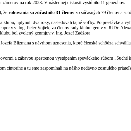
 zámerov na rok 2023. V následnej diskusii vystúpilo 11 generálov.
l, že
rokovania sa zúčastnilo 31 členov
zo súčasných 79 členov a sch
a klubu, uplynuli dva roky, nasledovali tajné voľby. Po prestávke a vy
por.v.v. Ing. Peter Vojtek, za členov rady klubu: gen.v.v. JUDr. Alexa
 klubu bol zvolený genmjr.v.v. Ing. Jozef Zadžora.
 Jozefa Blizmana s návrhom uznesenia, ktoré členská schôdza schválila
ovormi a zábavou spestrenou vystúpením speváckeho súboru „Suché k
skom cintoríne a tu sme zaspomínali na nášho nedávno zosnulého priate