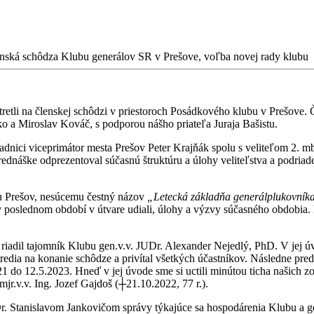
nská schôdza Klubu generálov SR v Prešove, voľba novej rady klubu
tretli na členskej schôdzi v priestoroch Posádkového klubu v Prešove
o a Miroslav Kováč, s podporou nášho priateľa Juraja Bašistu.
radnici viceprimátor mesta Prešov Peter Krajňák spolu s veliteľom 2.
prednáške odprezentoval súčasnú štruktúru a úlohy veliteľstva a podri
lu Prešov, nesúcemu čestný názov
„Letecká základňa generálplukovník
 poslednom období v útvare udiali, úlohy a výzvy súčasného obdobia. N
h riadil tajomník Klubu gen.v.v. JUDr. Alexander Nejedlý, PhD. V jej 
redia na konanie schôdze a privítal všetkých účastníkov. Následne pr
do 12.5.2023. Hneď v jej úvode sme si uctili minútou ticha našich zos
mjr.v.v. Ing. Jozef Gajdoš (┼21.10.2022, 77 r.).
. Stanislavom Jankovičom správy týkajúce sa hospodárenia Klubu a ge