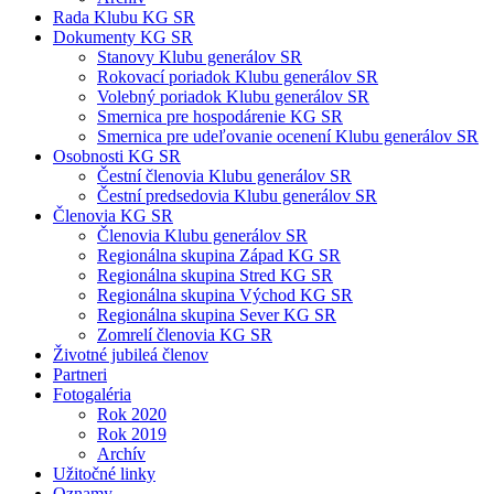
Rada Klubu KG SR
Dokumenty KG SR
Stanovy Klubu generálov SR
Rokovací poriadok Klubu generálov SR
Volebný poriadok Klubu generálov SR
Smernica pre hospodárenie KG SR
Smernica pre udeľovanie ocenení Klubu generálov SR
Osobnosti KG SR
Čestní členovia Klubu generálov SR
Čestní predsedovia Klubu generálov SR
Členovia KG SR
Členovia Klubu generálov SR
Regionálna skupina Západ KG SR
Regionálna skupina Stred KG SR
Regionálna skupina Východ KG SR
Regionálna skupina Sever KG SR
Zomrelí členovia KG SR
Životné jubileá členov
Partneri
Fotogaléria
Rok 2020
Rok 2019
Archív
Užitočné linky
Oznamy