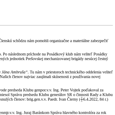
. Členskú schôdzu nám pomohli organizačne a materiálne zabezpečiť
 mb. Po následnom príchode na Posádkový klub nám veliteľ Posádky
adených jednotiek Prešovskej mechanizovanej brigády nesúcej čestný
a Jána Ambruša“.
Tu nám v priestoroch technického oddelenia veliteľ
ašich členov najviac zaujímali skúsenosti z používania novej
úvode predseda Klubu genpor.v.v. Ing. Peter Vojtek poďakoval za
edniesol Správu predsedu Klubu generálov SR o činnosti Rady a Klubu
nulých členov: brig.gen.v.v. Paedr. Ivan Čierny (┼6.4.2022, 84 r.)
nmjr.v.v. Ing. Juraj Baránkom Správa hlavného kontrolóra za rok