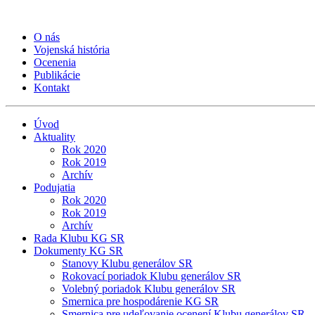
O nás
Vojenská história
Ocenenia
Publikácie
Kontakt
Úvod
Aktuality
Rok 2020
Rok 2019
Archív
Podujatia
Rok 2020
Rok 2019
Archív
Rada Klubu KG SR
Dokumenty KG SR
Stanovy Klubu generálov SR
Rokovací poriadok Klubu generálov SR
Volebný poriadok Klubu generálov SR
Smernica pre hospodárenie KG SR
Smernica pre udeľovanie ocenení Klubu generálov SR