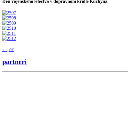
Deň vojenského letectva v dopravnom krídle Kuchyňa
« späť
partneri