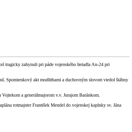
rí tragicky zahynuli pri páde vojenského lietadla An-24 pri
nností. Spomienkový akt modlitbami a duchovným slovom viedol štábny
om Vojtekom a generálmajorom v.v. Jurajom Baránkom.
kaplána rotmajster František Mendel do vojenskej kaplnky sv. Jána