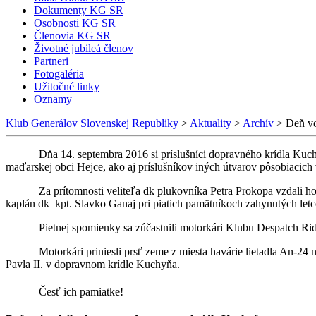
Dokumenty KG SR
Osobnosti KG SR
Členovia KG SR
Životné jubileá členov
Partneri
Fotogaléria
Užitočné linky
Oznamy
Klub Generálov Slovenskej Republiky
>
Aktuality
>
Archív
>
Deň vo
Dňa 14. septembra 2016 si príslušníci dopravného krídla Kuchyň
maďarskej obci Hejce, ako aj príslušníkov iných útvarov pôsobiacic
Za prítomnosti veliteľa dk plukovníka Petra Prokopa vzdali h
kaplán dk kpt. Slavko Ganaj pri piatich pamätníkoch zahynutých letco
Pietnej spomienky sa zúčastnili motorkári Klubu Despatch R
Motorkári priniesli prsť zeme z miesta havárie lietadla An-24
Pavla II. v
dopravnom krídle Kuchyňa.
Česť ich pamiatke!