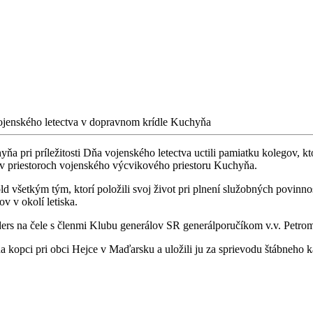
jenského letectva v dopravnom krídle Kuchyňa
a pri príležitosti Dňa vojenského letectva uctili pamiatku kolegov, kto
h v priestoroch vojenského výcvikového priestoru Kuchyňa.
old všetkým tým, ktorí položili svoj život pri plnení služobných povi
v v okolí letiska.
iders na čele s členmi Klubu generálov SR generálporučíkom v.v. Petr
 na kopci pri obci Hejce v Maďarsku a uložili ju za sprievodu štábneho 