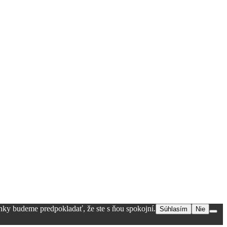
ánky budeme predpokladať, že ste s ňou spokojní.
Súhlasím
Nie