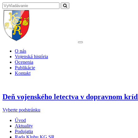
O nás
Vojenská história
Ocenenia
Publikácie
Kontakt
Deň vojenského letectva v dopravnom krí
Vyberte podstránku
Úvod
Aktuality
Podujatia
Rada Klubu KG SR