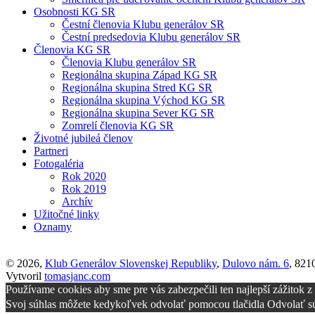
Osobnosti KG SR
Čestní členovia Klubu generálov SR
Čestní predsedovia Klubu generálov SR
Členovia KG SR
Členovia Klubu generálov SR
Regionálna skupina Západ KG SR
Regionálna skupina Stred KG SR
Regionálna skupina Východ KG SR
Regionálna skupina Sever KG SR
Zomrelí členovia KG SR
Životné jubileá členov
Partneri
Fotogaléria
Rok 2020
Rok 2019
Archív
Užitočné linky
Oznamy
© 2026,
Klub Generálov Slovenskej Republiky
,
Dulovo nám. 6
, 821
Vytvoril
tomasjanc.com
Používame cookies aby sme pre vás zabezpečili ten najlepší zážitok 
Svoj súhlas môžete kedykoľvek odvolať pomocou tlačidla Odvolať sú