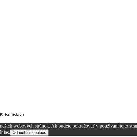
09 Bratislava
z našich webových stránok. Ak budete pokračovať v používaní tejto str
hlas.
Odmietnuť cookies