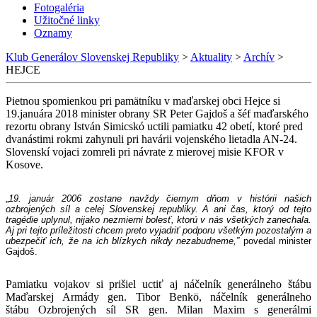
Fotogaléria
Užitočné linky
Oznamy
Klub Generálov Slovenskej Republiky
>
Aktuality
>
Archív
>
HEJCE
Pietnou spomienkou pri pamätníku v maďarskej obci Hejce si
19.januára 2018 minister obrany SR Peter Gajdoš a šéf maďarského
rezortu obrany István Simicskó uctili pamiatku 42 obetí, ktoré pred
dvanástimi rokmi zahynuli pri havárii vojenského lietadla AN-24.
Slovenskí vojaci zomreli pri návrate z mierovej misie KFOR v
Kosove.
„
19. január 2006 zostane navždy čiernym dňom v histórii našich
ozbrojených síl a celej Slovenskej republiky. A ani čas, ktorý od tejto
tragédie uplynul, nijako nezmierni bolesť, ktorú v nás všetkých zanechala.
Aj pri tejto príležitosti chcem preto vyjadriť podporu všetkým pozostalým a
ubezpečiť ich, že na ich blízkych nikdy nezabudneme,”
povedal minister
Gajdoš.
Pamiatku vojakov si prišiel uctiť aj náčelník generálneho štábu
Maďarskej Armády gen. Tibor Benkö, náčelník generálneho
štábu Ozbrojených síl SR gen. Milan Maxim s generálmi