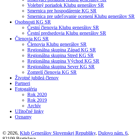
Volebný poriadok Klubu generálov SR
Smernica pre hospodárenie KG SR
Smernica pre udeľovanie ocenení Klubu generálov SR
Osobnosti KG SR
Čestní členovia Klubu generálov SR
Čestní predsedovia Klubu generálov SR
Členovia KG SR
Členovia Klubu generálov SR
Regionálna skupina Západ KG SR
Regionálna skupina Stred KG SR
Regionálna skupina Východ KG SR
Regionálna skupina Sever KG SR
Zomrelí členovia KG SR
Životné jubileá členov
Partneri
Fotogaléria
Rok 2020
Rok 2019
Archív
Užitočné linky
Oznamy
© 2026,
Klub Generálov Slovenskej Republiky
,
Dulovo nám. 6
,
82109 Bratislava