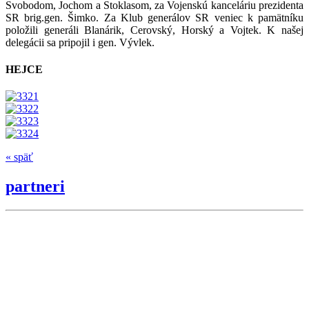
Svobodom, Jochom a Stoklasom, za Vojenskú kanceláriu prezidenta
SR brig.gen. Šimko. Za Klub generálov SR veniec k pamätníku
položili generáli Blanárik, Cerovský, Horský a Vojtek. K našej
delegácii sa pripojil i gen. Vývlek.
HEJCE
« späť
partneri