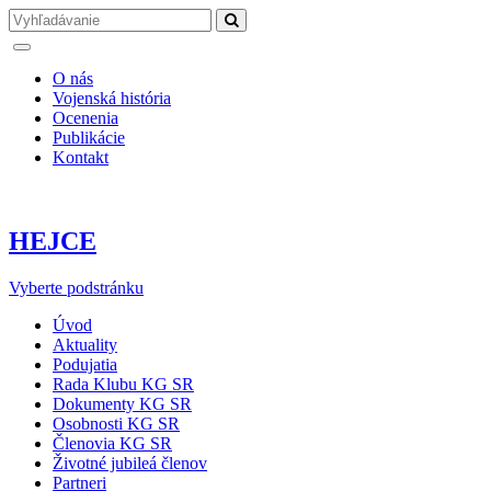
O nás
Vojenská história
Ocenenia
Publikácie
Kontakt
HEJCE
Vyberte podstránku
Úvod
Aktuality
Podujatia
Rada Klubu KG SR
Dokumenty KG SR
Osobnosti KG SR
Členovia KG SR
Životné jubileá členov
Partneri