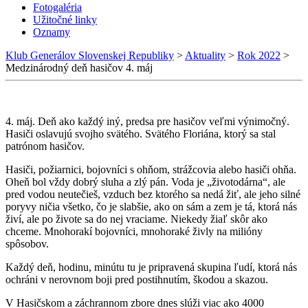
Fotogaléria
Užitočné linky
Oznamy
Klub Generálov Slovenskej Republiky
>
Aktuality
>
Rok 2022
>
Medzinárodný deň hasičov 4. máj
4. máj. Deň ako každý iný, predsa pre hasičov veľmi výnimočný.
Hasiči oslavujú svojho svätého. Svätého Floriána, ktorý sa stal
patrónom hasičov.
Hasiči, požiarnici, bojovníci s ohňom, strážcovia alebo hasiči ohňa.
Oheň bol vždy dobrý sluha a zlý pán. Voda je „životodárna“, ale
pred vodou neutečieš, vzduch bez ktorého sa nedá žiť, ale jeho silné
poryvy ničia všetko, čo je slabšie, ako on sám a zem je tá, ktorá nás
živí, ale po živote sa do nej vraciame. Niekedy žiaľ skôr ako
chceme. Mnohorakí bojovníci, mnohoraké živly na milióny
spôsobov.
Každý deň, hodinu, minútu tu je pripravená skupina ľudí, ktorá nás
ochráni v nerovnom boji pred postihnutím, škodou a skazou.
V Hasičskom a záchrannom zbore dnes slúži viac ako 4000