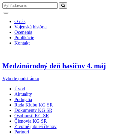
O nás
Vojenská história
Ocenenia
Publikácie
Kontakt
Medzinárodný deň hasičov 4. máj
Vyberte podstránku
Úvod
Aktuality
Podujatia
Rada Klubu KG SR
Dokumenty KG SR
Osobnosti KG SR
Členovia KG SR
Životné jubileá členov
Partneri