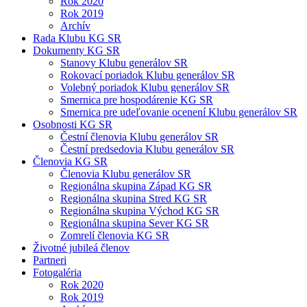
Rok 2020
Rok 2019
Archív
Rada Klubu KG SR
Dokumenty KG SR
Stanovy Klubu generálov SR
Rokovací poriadok Klubu generálov SR
Volebný poriadok Klubu generálov SR
Smernica pre hospodárenie KG SR
Smernica pre udeľovanie ocenení Klubu generálov SR
Osobnosti KG SR
Čestní členovia Klubu generálov SR
Čestní predsedovia Klubu generálov SR
Členovia KG SR
Členovia Klubu generálov SR
Regionálna skupina Západ KG SR
Regionálna skupina Stred KG SR
Regionálna skupina Východ KG SR
Regionálna skupina Sever KG SR
Zomrelí členovia KG SR
Životné jubileá členov
Partneri
Fotogaléria
Rok 2020
Rok 2019