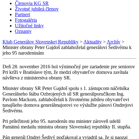
Členovia KG SR
Životné jubileá členov
Partneri
Fotogaléria
Užitočné linky
Oznamy
Klub Generálov Slovenskej Republiky
>
Aktuality
>
Archív
>
Minister obrany Peter Gajdoš zablahoželal generálovi Šedivému k
jeho 95 narodeninám
Deň 28. november 2016 bol výnimočný pre zariadenie pre seniorov
Pri kríži v Bratislave tým, že medzi obyvateľov domova zavítala
návšteva z ministerstva obrany SR.
Minister obrany SR Peter Gajdoš spolu s 1. zástupcom náčelníka
Generálneho štábu Ozbrojených síl SR generálporučíkom Ing.
Pavlom Mackom, zablahoželali k životnému jubileu obyvateľovi
tunajšieho domova generálmajorovi vo výslužbe pánovi Ondrejovi
Šedivému.
Pri príležitosti jeho 95. narodenín mu minister zároveň udelil
Pamätnú medailu ministra obrany Slovenskej republiky II. stupňa.
Pán generál Ondrej Šedivý poďakoval a vyjadril sa, že si naozaj