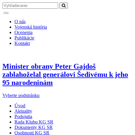
O nás
Vojenská história
Ocenenia
Publikácie
Kontakt
Minister obrany Peter Gajdoš
zablahoželal generálovi Šedivému k jeho
95 narodeninám
Vyberte podstránku
Úvod
Aktuality
Podujatia
Rada Klubu KG SR
Dokumenty KG SR
Osobnosti KG SR