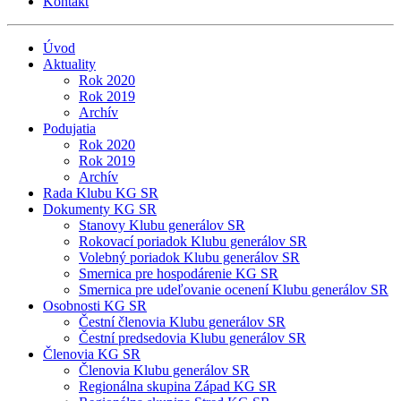
Kontakt
Úvod
Aktuality
Rok 2020
Rok 2019
Archív
Podujatia
Rok 2020
Rok 2019
Archív
Rada Klubu KG SR
Dokumenty KG SR
Stanovy Klubu generálov SR
Rokovací poriadok Klubu generálov SR
Volebný poriadok Klubu generálov SR
Smernica pre hospodárenie KG SR
Smernica pre udeľovanie ocenení Klubu generálov SR
Osobnosti KG SR
Čestní členovia Klubu generálov SR
Čestní predsedovia Klubu generálov SR
Členovia KG SR
Členovia Klubu generálov SR
Regionálna skupina Západ KG SR