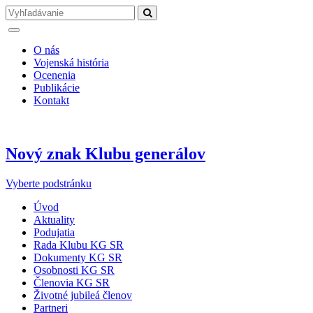
O nás
Vojenská história
Ocenenia
Publikácie
Kontakt
Nový znak Klubu generálov
Vyberte podstránku
Úvod
Aktuality
Podujatia
Rada Klubu KG SR
Dokumenty KG SR
Osobnosti KG SR
Členovia KG SR
Životné jubileá členov
Partneri