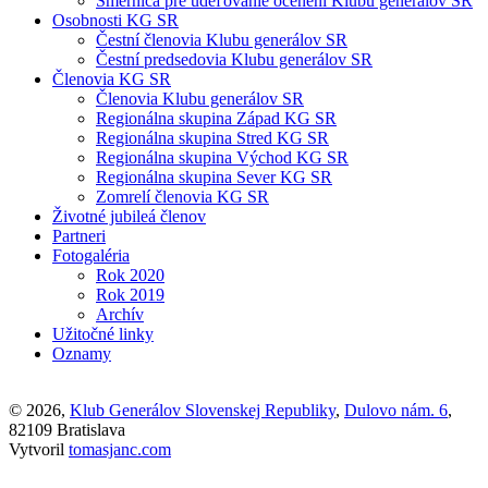
Smernica pre udeľovanie ocenení Klubu generálov SR
Osobnosti KG SR
Čestní členovia Klubu generálov SR
Čestní predsedovia Klubu generálov SR
Členovia KG SR
Členovia Klubu generálov SR
Regionálna skupina Západ KG SR
Regionálna skupina Stred KG SR
Regionálna skupina Východ KG SR
Regionálna skupina Sever KG SR
Zomrelí členovia KG SR
Životné jubileá členov
Partneri
Fotogaléria
Rok 2020
Rok 2019
Archív
Užitočné linky
Oznamy
© 2026,
Klub Generálov Slovenskej Republiky
,
Dulovo nám. 6
,
82109 Bratislava
Vytvoril
tomasjanc.com