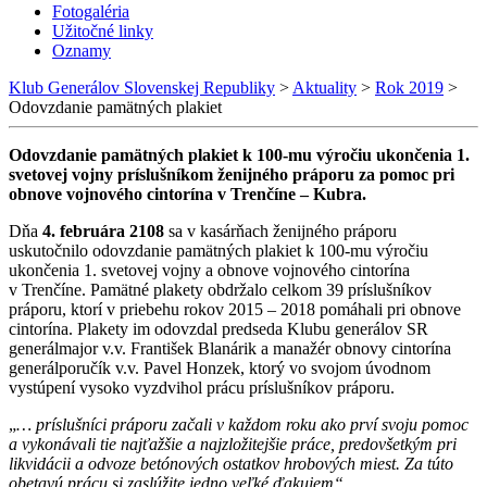
Fotogaléria
Užitočné linky
Oznamy
Klub Generálov Slovenskej Republiky
>
Aktuality
>
Rok 2019
>
Odovzdanie pamätných plakiet
Odovzdanie pamätných plakiet k 100-mu výročiu ukončenia 1.
svetovej vojny príslušníkom ženijného práporu za pomoc pri
obnove vojnového cintorína v Trenčíne – Kubra.
Dňa
4. februára 2108
sa v kasárňach ženijného práporu
uskutočnilo odovzdanie pamätných plakiet k 100-mu výročiu
ukončenia 1. svetovej vojny a obnove vojnového cintorína
v Trenčíne. Pamätné plakety obdržalo celkom 39 príslušníkov
práporu, ktorí v priebehu rokov 2015 – 2018 pomáhali pri obnove
cintorína. Plakety im odovzdal predseda Klubu generálov SR
generálmajor v.v. František Blanárik a manažér obnovy cintorína
generálporučík v.v. Pavel Honzek, ktorý vo svojom úvodnom
vystúpení vysoko vyzdvihol prácu príslušníkov práporu.
„
… príslušníci práporu začali v každom roku ako prví svoju pomoc
a vykonávali tie najťažšie a najzložitejšie práce, predovšetkým pri
likvidácii a odvoze betónových ostatkov hrobových miest. Za túto
obetavú prácu si zaslúžite jedno veľké ďakujem“.