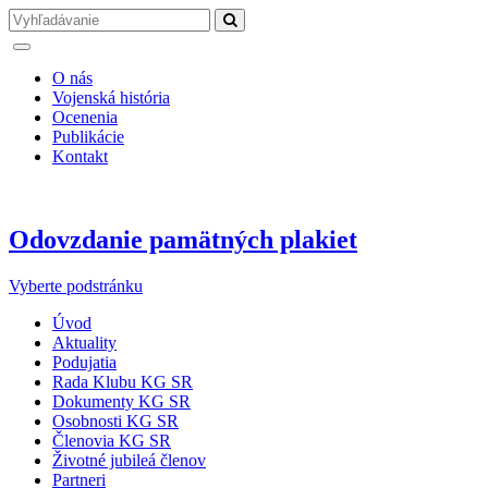
O nás
Vojenská história
Ocenenia
Publikácie
Kontakt
Odovzdanie pamätných plakiet
Vyberte podstránku
Úvod
Aktuality
Podujatia
Rada Klubu KG SR
Dokumenty KG SR
Osobnosti KG SR
Členovia KG SR
Životné jubileá členov
Partneri