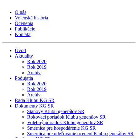
O nás
Vojenská história
Ocenenia
Publikácie
Kontakt
Úvod
Aktuality
Rok 2020
Rok 2019
Archív
Podujatia
Rok 2020
Rok 2019
Archív
Rada Klubu KG SR
Dokumenty KG SR
Stanovy Klubu generálov SR
Rokovací poriadok Klubu generálov SR
Volebný poriadok Klubu generálov SR
Smernica pre hospodárenie KG SR
Smernica pre udeľovanie ocenení Klubu generálov SR