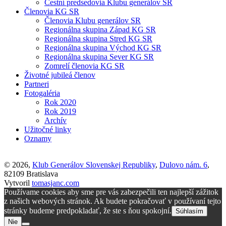
Čestní predsedovia Klubu generálov SR
Členovia KG SR
Členovia Klubu generálov SR
Regionálna skupina Západ KG SR
Regionálna skupina Stred KG SR
Regionálna skupina Východ KG SR
Regionálna skupina Sever KG SR
Zomrelí členovia KG SR
Životné jubileá členov
Partneri
Fotogaléria
Rok 2020
Rok 2019
Archív
Užitočné linky
Oznamy
© 2026,
Klub Generálov Slovenskej Republiky
,
Dulovo nám. 6
,
82109 Bratislava
Vytvoril
tomasjanc.com
Používame cookies aby sme pre vás zabezpečili ten najlepší zážitok
z našich webových stránok. Ak budete pokračovať v používaní tejto
stránky budeme predpokladať, že ste s ňou spokojní.
Súhlasím
Nie