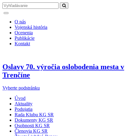
O nás
Vojenská história
Ocenenia
Publikácie
Kontakt
Oslavy 70. výročia oslobodenia mesta v
Trenčíne
Vyberte podstránku
Úvod
Aktuality
Podujatia
Rada Klubu KG SR
Dokumenty KG SR
Osobnosti KG SR
Členovia KG SR