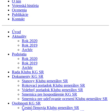
O nás
Vojenská história
Ocenenia
Publikácie
Kontakt
Úvod
Aktuality
Rok 2020
Rok 2019
Archív
Podujatia
Rok 2020
Rok 2019
Archív
Rada Klubu KG SR
Dokumenty KG SR
Stanovy Klubu generálov SR
Rokovací poriadok Klubu generálov SR
Volebný poriadok Klubu generálov SR
Smernica pre hospodárenie KG SR
Smernica pre udeľovanie ocenení Klubu generálov SR
Osobnosti KG SR
Čestní členovia Klubu generálov SR