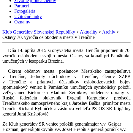
Životné jubileá členov
Partneri
Fotogaléria
Užitočné linky
Oznamy
Klub Generálov Slovenskej Republiky
>
Aktuality
>
Archív
>
Oslavy 70. výročia oslobodenia mesta v Trenčíne
Dňa 14. apríla 2015 si obyvatelia mesta Trenčín pripomenuli 70.
výročie oslobodenia svojho mesta. Oslavy sa konali pri Pamätníku
umučených v lesoparku Brezina.
Okrem občanov mesta, poslancov Mestského zastupiteľstva
v Trenčíne, Jednoty dôchodcov v Trenčíne, členov SZPB
v Trenčíne a priamych účastníkov oslobodzovacích bojov
spomienkový veniec k Pamätníku umučených symbolicky položil
veľvyslanec Bieloruska Vladimír Serpikov, pridelenec obrany za
Ruskú federáciu plukovník Evgenij Karpuchov, predseda
Trenčianskeho samosprávneho kraja Jaroslav Baška, primátor mesta
Trenčín Richard Rybníček a zástupca veliteľa PS OS SR brigádny
generál Juraj Krištofovič.
Za Klub generálov SR veniec položili generálmajor v.v. Gašpar
Hozman, generálplukovník v.v. Jozef Hrebík a generálporučík v.v.