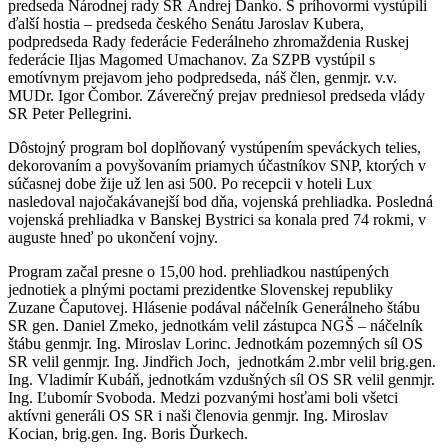
predseda Národnej rady SR Andrej Danko. S príhovormi vystúpili
ďalší hostia – predseda českého Senátu Jaroslav Kubera,
podpredseda Rady federácie Federálneho zhromaždenia Ruskej
federácie Iljas Magomed Umachanov. Za SZPB vystúpil s
emotívnym prejavom jeho podpredseda, náš člen, genmjr. v.v.
MUDr. Igor Čombor. Záverečný prejav predniesol predseda vlády
SR Peter Pellegrini.
Dôstojný program bol doplňovaný vystúpením speváckych telies,
dekorovaním a povyšovaním priamych účastníkov SNP, ktorých v
súčasnej dobe žije už len asi 500. Po recepcii v hoteli Lux
nasledoval najočakávanejší bod dňa, vojenská prehliadka. Posledná
vojenská prehliadka v Banskej Bystrici sa konala pred 74 rokmi, v
auguste hneď po ukončení vojny.
Program začal presne o 15,00 hod. prehliadkou nastúpených
jednotiek a plnými poctami prezidentke Slovenskej republiky
Zuzane Čaputovej. Hlásenie podával náčelník Generálneho štábu
SR gen. Daniel Zmeko, jednotkám velil zástupca NGŠ – náčelník
štábu genmjr. Ing. Miroslav Lorinc. Jednotkám pozemných síl OS
SR velil genmjr. Ing. Jindřich Joch, jednotkám 2.mbr velil brig.gen.
Ing. Vladimír Kubáň, jednotkám vzdušných síl OS SR velil genmjr.
Ing. Ľubomír Svoboda. Medzi pozvanými hosťami boli všetci
aktívni generáli OS SR i naši členovia genmjr. Ing. Miroslav
Kocian, brig.gen. Ing. Boris Ďurkech.