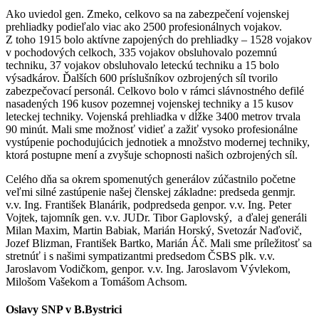
Ako uviedol gen. Zmeko, celkovo sa na zabezpečení vojenskej
prehliadky podieľalo viac ako 2500 profesionálnych vojakov.
Z toho 1915 bolo aktívne zapojených do prehliadky – 1528 vojakov
v pochodových celkoch, 335 vojakov obsluhovalo pozemnú
techniku, 37 vojakov obsluhovalo leteckú techniku a 15 bolo
výsadkárov. Ďalších 600 príslušníkov ozbrojených síl tvorilo
zabezpečovací personál. Celkovo bolo v rámci slávnostného defilé
nasadených 196 kusov pozemnej vojenskej techniky a 15 kusov
leteckej techniky. Vojenská prehliadka v dĺžke 3400 metrov trvala
90 minút. Mali sme možnosť vidieť a zažiť vysoko profesionálne
vystúpenie pochodujúcich jednotiek a množstvo modernej techniky,
ktorá postupne mení a zvyšuje schopnosti našich ozbrojených síl.
Celého dňa sa okrem spomenutých generálov zúčastnilo početne
veľmi silné zastúpenie našej členskej základne: predseda genmjr.
v.v. Ing. František Blanárik, podpredseda genpor. v.v. Ing. Peter
Vojtek, tajomník gen. v.v. JUDr. Tibor Gaplovský, a ďalej generáli
Milan Maxim, Martin Babiak, Marián Horský, Svetozár Naďovič,
Jozef Blizman, František Bartko, Marián Áč. Mali sme príležitosť sa
stretnúť i s našimi sympatizantmi predsedom ČSBS plk. v.v.
Jaroslavom Vodičkom, genpor. v.v. Ing. Jaroslavom Vývlekom,
Milošom Vašekom a Tomášom Achsom.
Oslavy SNP v B.Bystrici