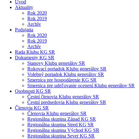
Úvod
Aktuality
Rok 2020
Rok 2019
Archív
Podujatia
Rok 2020
Rok 2019
Archív
Rada Klubu KG SR
Dokumenty KG SR
Stanovy Klubu generálov SR
Rokovací poriadok Klubu generálov SR
Volebný poriadok Klubu generálov SR
Smernica pre hospodárenie KG SR
Smernica pre udeľovanie ocenení Klubu generálov SR
Osobnosti KG SR
Čestní členovia Klubu generálov SR
Čestní predsedovia Klubu generálov SR
Členovia KG SR
Členovia Klubu generálov SR
Regionálna skupina Západ KG SR
Regionálna skupina Stred KG SR
Regionálna skupina Východ KG SR
Regionálna skupina Sever KG SR