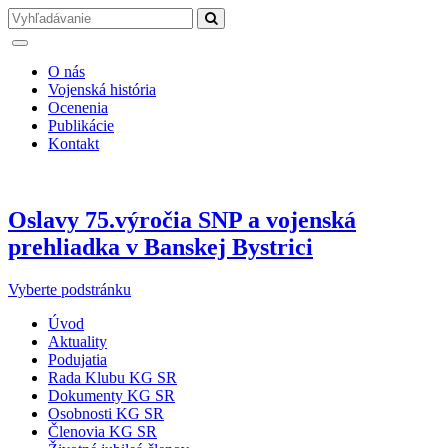
O nás
Vojenská história
Ocenenia
Publikácie
Kontakt
Oslavy 75.výročia SNP a vojenská
prehliadka v Banskej Bystrici
Vyberte podstránku
Úvod
Aktuality
Podujatia
Rada Klubu KG SR
Dokumenty KG SR
Osobnosti KG SR
Členovia KG SR