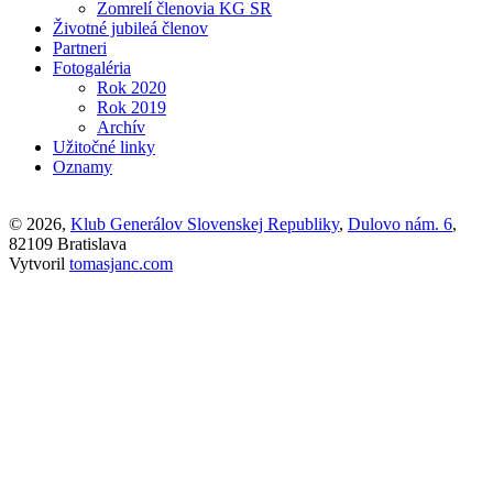
Zomrelí členovia KG SR
Životné jubileá členov
Partneri
Fotogaléria
Rok 2020
Rok 2019
Archív
Užitočné linky
Oznamy
© 2026,
Klub Generálov Slovenskej Republiky
,
Dulovo nám. 6
,
82109 Bratislava
Vytvoril
tomasjanc.com