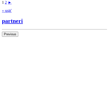
1
2
►
« späť
partneri
Previous