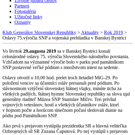
Životné jubileá členov
Partneri
Fotogaléria
Užitočné linky
Oznamy
Klub Generálov Slovenskej Republiky
>
Aktuality
>
Rok 2019
>
Oslavy 75.výročia SNP a vojenská prehliadka v Banskej Bystrici
Vo štvrtok
29.augusta 2019
sa v Banskej Bystrici konali
celonárodné oslavy 75. výročia Slovenského národného povstania.
Vzhľadom na významné výročie bolo v parku pod pamätníkom
SNP postavené veľké pódium s množstvom miest na sedenie.
Oslavy otvoril o 10,00 hod. prelet troch lietadiel MiG-29. Po
položení vencov sa účastníci osláv presunuli pred pódium. Po
slávnostnom vztýčení slovenskej štátnej vlajky, minúte ticha za
všetkých padlých, štátnej hymne Slovenskej republiky sa slova ujal
generálny riaditeľ Múzea SNP Stanislav Mičev. Ten privítal
vojnových veteránov, hostí a všetkých účastníkov osláv, ktorí
v hojnom počte a horúcom slnečnom počasí sledovali dianie na
pódiu pod Pamätníkom SNP.
Ako prvá s prejavom vystúpila prezidentka SR a hlavná veliteľka
Ozbrojených síl SR Zuzana Čaputová. Po nej vystúpil s prejavom