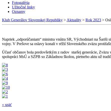
Fotogaléria
Užitočné linky
Oznamy
Klub Generálov Slovenskej Republiky
>
Aktuality
>
Rok 2023
>
Osl
Napriek „odporúčaniam“ ministra vnútra SR, Východniari na Šariši si 
vojny. V Prešove sa oslavy konali v réžií Slovenského zväzu protifa
Účasť občanov bola predovšetkým z radov staršej generácie, Zväzu 
spolupráci MsÚ a SZPB so Základnou školou, pietneho aktu už tradičn
« späť