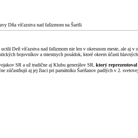
avy Dňa víťazstva nad fašizmom na Šariši
uctili Deň víťazstva nad fašizmom nie len v okresnom meste, ale aj v o
šistických bojovníkov a miestnych posádok, ktoré okrem účasti hlavnýc
vojakov SR a už tradične aj Klubu generálov SR,
ktorý reprezentoval
e zúčastňujú aj jej žiaci pri pamätníku Šarišanov padlých v 2. svetov