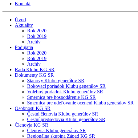
Kontakt
Úvod
Aktuality
Rok 2020
Rok 2019
Archív
Podujatia
Rok 2020
Rok 2019
Archív
Rada Klubu KG SR
Dokumenty KG SR
Stanovy Klubu generálov SR
Rokovací poriadok Klubu generálov SR
Volebný poriadok Klubu generálov SR
Smernica pre hospodárenie KG SR
Smernica pre udeľovanie ocenení Klubu generálov SR
Osobnosti KG SR
Čestní členovia Klubu generálov SR
Čestní predsedovia Klubu generálov SR
Členovia KG SR
Členovia Klubu generálov SR
Regionálna skupina Západ KG SR