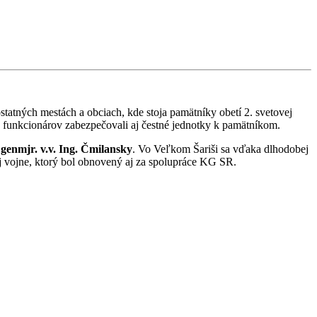
statných mestách a obciach, kde stoja pamätníky obetí 2. svetovej
h funkcionárov zabezpečovali aj čestné jednotky k pamätníkom.
 genmjr. v.v. Ing. Čmilansky
. Vo Veľkom Šariši sa vďaka dlhodobej
ej vojne, ktorý bol obnovený aj za spolupráce KG SR.