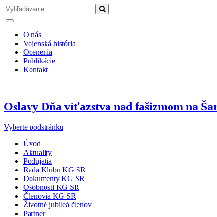
O nás
Vojenská história
Ocenenia
Publikácie
Kontakt
Oslavy Dňa víťazstva nad fašizmom na Šar
Vyberte podstránku
Úvod
Aktuality
Podujatia
Rada Klubu KG SR
Dokumenty KG SR
Osobnosti KG SR
Členovia KG SR
Životné jubileá členov
Partneri