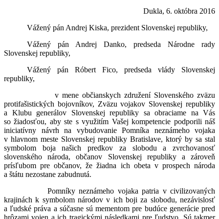
Dukla, 6. októbra 2016
Vážený pán Andrej Kiska, prezident Slovenskej republiky,
Vážený pán Andrej Danko, predseda Národne rady
Slovenskej republiky,
Vážený pán Róbert Fico, predseda vlády Slovenskej
republiky,
v mene občianskych združení Slovenského zväzu
protifašistických bojovníkov, Zväzu vojakov Slovenskej republiky
a Klubu generálov Slovenskej republiky sa obraciame na Vás
so žiadosťou, aby ste s využitím Vašej kompetencie podporili náš
iniciatívny návrh na vybudovanie Pomníka neznámeho vojaka
v hlavnom meste Slovenskej republiky Bratislave, ktorý by sa stal
symbolom boja našich predkov za slobodu a zvrchovanosť
slovenského národa, občanov Slovenskej republiky a zároveň
prísľubom pre občanov, že žiadna ich obeta v prospech národa
a štátu nezostane zabudnutá.
Pomníky neznámeho vojaka patria v civilizovaných
krajinách k symbolom národov v ich boji za slobodu, nezávislosť
a ľudské práva a súčasne sú mementom pre budúce generácie pred
hrôzami vojen a ich tragickými následkami pre ľudstvo. Sú takmer