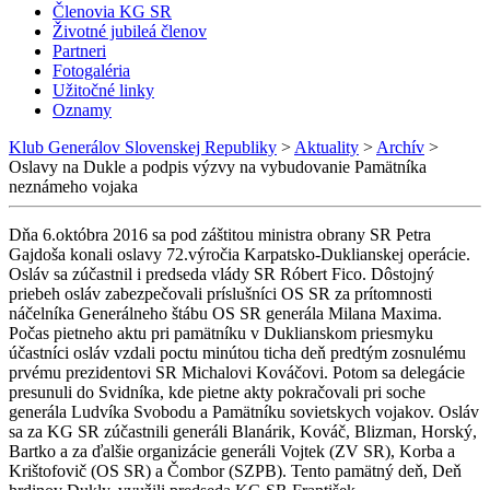
Členovia KG SR
Životné jubileá členov
Partneri
Fotogaléria
Užitočné linky
Oznamy
Klub Generálov Slovenskej Republiky
>
Aktuality
>
Archív
>
Oslavy na Dukle a podpis výzvy na vybudovanie Pamätníka
neznámeho vojaka
Dňa 6.októbra 2016 sa pod záštitou ministra obrany SR Petra
Gajdoša konali oslavy 72.výročia Karpatsko-Duklianskej operácie.
Osláv sa zúčastnil i predseda vlády SR Róbert Fico. Dôstojný
priebeh osláv zabezpečovali príslušníci OS SR za prítomnosti
náčelníka Generálneho štábu OS SR generála Milana Maxima.
Počas pietneho aktu pri pamätníku v Duklianskom priesmyku
účastníci osláv vzdali poctu minútou ticha deň predtým zosnulému
prvému prezidentovi SR Michalovi Kováčovi. Potom sa delegácie
presunuli do Svidníka, kde pietne akty pokračovali pri soche
generála Ludvíka Svobodu a Pamätníku sovietskych vojakov. Osláv
sa za KG SR zúčastnili generáli Blanárik, Kováč, Blizman, Horský,
Bartko a za ďalšie organizácie generáli Vojtek (ZV SR), Korba a
Krištofovič (OS SR) a Čombor (SZPB). Tento pamätný deň, Deň