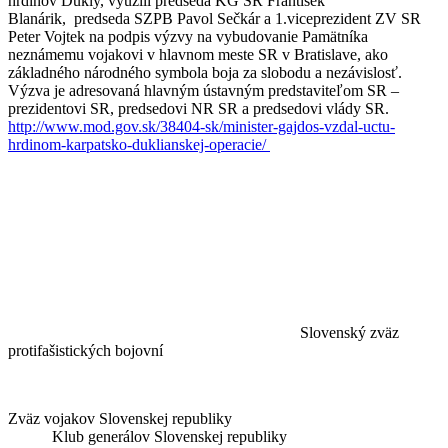
hrdinov Dukly, využili predseda KG SR František
Blanárik, predseda SZPB Pavol Sečkár a 1.viceprezident ZV SR
Peter Vojtek na podpis výzvy na vybudovanie Pamätníka
neznámemu vojakovi v hlavnom meste SR v Bratislave, ako
základného národného symbola boja za slobodu a nezávislosť.
Výzva je adresovaná hlavným ústavným predstaviteľom SR –
prezidentovi SR, predsedovi NR SR a predsedovi vlády SR.
http://www.mod.gov.sk/38404-sk/minister-gajdos-vzdal-uctu-
hrdinom-karpatsko-duklianskej-operacie/
Slovenský zväz
protifašistických bojovní
Zväz vojakov Slovenskej republiky
Klub generálov Slovenskej republiky