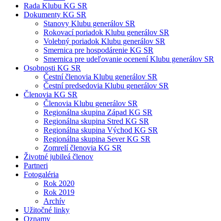
Rada Klubu KG SR
Dokumenty KG SR
Stanovy Klubu generálov SR
Rokovací poriadok Klubu generálov SR
Volebný poriadok Klubu generálov SR
Smernica pre hospodárenie KG SR
Smernica pre udeľovanie ocenení Klubu generálov SR
Osobnosti KG SR
Čestní členovia Klubu generálov SR
Čestní predsedovia Klubu generálov SR
Členovia KG SR
Členovia Klubu generálov SR
Regionálna skupina Západ KG SR
Regionálna skupina Stred KG SR
Regionálna skupina Východ KG SR
Regionálna skupina Sever KG SR
Zomrelí členovia KG SR
Životné jubileá členov
Partneri
Fotogaléria
Rok 2020
Rok 2019
Archív
Užitočné linky
Oznamy