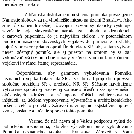
meruôsmych rokov.
Z hľadiska dislokácie umiestnenia pomníka považujeme
Námestie slobody za najvhodnejšie miesto na území Bratislavy. Ako
sme už spomenuli vyššie, už svojím názvom symbolicky vystihuje
zavŕšenie boja slovenského národa za slobodu a demokraciu
a zároveň pripomína, čo je najvyšším cieľom i v potenciálnom
budúcom nasadení slovenských vojakov. Je primerane rozľahlé,
najmä v priestore priamo oproti Úradu vlády SR, aby sa tam vytvoril
nielen dôstojný pomník, ale aj priestor, na ktorom by sa dali
vykonávať všetky potrebné obrady v súvise s úctou k neznámemu
vojakovi i v rámci štátnej reprezentácie.
Odporúčame, aby garantom vybudovania Pomníka
neznámeho vojaka bola vláda SR a záštitu nad projektom prevzali
spoločne prezident SR a predseda NR SR. Súčasne navrhujeme
vytvorenie spoločnej pracovnej komisie s účasťou zástupcov našich
občianskych združení a zástupcov ďalších zainteresovaných
inštitúcií, za účelom vypracovania výtvarného a architektonického
riešenia celého projektu. Zároveň navrhujeme legislatívne upraviť
vznik, poslanie a určenie správcu tohto pomníka.
Veríme, že náš návrh aj s Vašou podporou vyústi do
politického rozhodnutia, ktorého výsledkom bude vybudovanie
Pomníka neznámeho vojaka v Bratislave. Zároveň si Vám