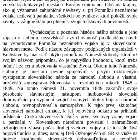
vo všetkých hlavných mestách Európy i mimo nej. Občania krajiny,
ako aj významné zahraničné návštevy si pri Pomníku neznámeho
vojaka uctievajú pamiatku všetkých bojovníkov, ktorí položili svoje
životy v záujme štátu pri plnení si svojich ústavných povinností.
Vychádzajúc z poznania histórie nášho národa a jeho
zápasu o slobodu, nezávislosť a zvrchovanosť predkladáme návrh
na vybudovanie Pomníka neznámeho vojaka aj v slovenskom
hlavnom meste. Podľa názoru zástupcov podpísaných organizácií v
Bratislave by mal stáť takýto pomník na Námestí slobody, ktoré už
svojím názvom pripomína, čo je najvyššou hodnotou, ktorú treba
brániť i za cenu obetovania vlastného života. Okrem toho Námestie
slobody je miestom pevne spojeným s prvým ozbrojeným
vystúpením slovenského národa za národnú slobodu a vlastnú,
nezávislú samosprávu Slovenska v revolučných rokoch 1848 –
1849. Na tomto námestí 21. novembra 1849 zakončili svoje
pôsobenie slávnostným nástupom hurbanovskí slovenskí
dobrovoľníci po vyplnení svojich bojových úloh v boji za národnú
slobodu, rovnoprávnosť a samosprávu. K tejto prvej skutočnej
slovenskej národnej armáde, k jej bojovému odkazu sa prihlásili
príslušníci Česko-slovenských légií v prvej svetovej vojne, vojaci
a partizáni v Slovenskom národnom povstaní i zahraničnom
ozbrojenom zápase počas druhej svetovej vojny a je to stále živá
bojová tradícia aj dnes; napr. aj Deň Ozbrojených síl SR sa viaže na
bojové vystúpenie slovenských dobrovoľníkov v revolúcii