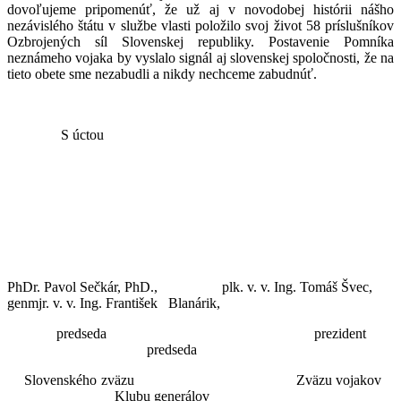
dovoľujeme pripomenúť, že už aj v novodobej histórii nášho
nezávislého štátu v službe vlasti položilo svoj život 58 príslušníkov
Ozbrojených síl Slovenskej republiky. Postavenie Pomníka
neznámeho vojaka by vyslalo signál aj slovenskej spoločnosti, že na
tieto obete sme nezabudli a nikdy nechceme zabudnúť.
S úctou
PhDr. Pavol Sečkár, PhD., plk. v. v. Ing. Tomáš Švec,
genmjr. v. v. Ing. František Blanárik,
predseda prezident
predseda
Slovenského zväzu Zväzu vojakov
Klubu generálov