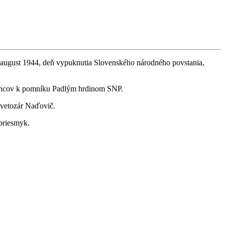
9. august 1944, deň vypuknutia Slovenského národného povstania,
ím vencov k pomníku Padlým hrdinom SNP.
Svetozár Naďovič.
 priesmyk.