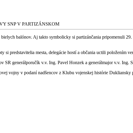
VY SNP V PARTIZÁNSKOM
74 bielych balónov. Aj takto symbolicky si partizánčania pripomenuli 2
voty si predstavitelia mesta, delegácie hostí a občania uctili položen
ov SR generálporučík v.v. Ing. Pavel Honzek a generálmajor v.v. Ing. 
vetovej vojny v podaní nadšencov z Klubu vojenskej histórie Dukliansky