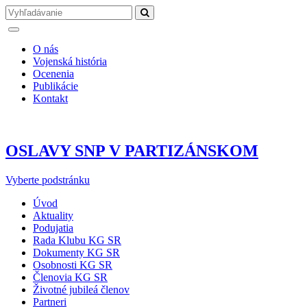
O nás
Vojenská história
Ocenenia
Publikácie
Kontakt
OSLAVY SNP V PARTIZÁNSKOM
Vyberte podstránku
Úvod
Aktuality
Podujatia
Rada Klubu KG SR
Dokumenty KG SR
Osobnosti KG SR
Členovia KG SR
Životné jubileá členov
Partneri