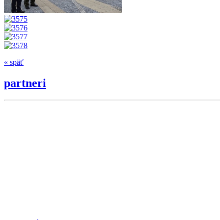
« späť
partneri