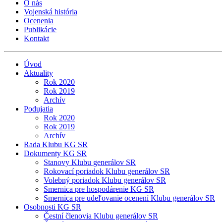
O nás
Vojenská história
Ocenenia
Publikácie
Kontakt
Úvod
Aktuality
Rok 2020
Rok 2019
Archív
Podujatia
Rok 2020
Rok 2019
Archív
Rada Klubu KG SR
Dokumenty KG SR
Stanovy Klubu generálov SR
Rokovací poriadok Klubu generálov SR
Volebný poriadok Klubu generálov SR
Smernica pre hospodárenie KG SR
Smernica pre udeľovanie ocenení Klubu generálov SR
Osobnosti KG SR
Čestní členovia Klubu generálov SR