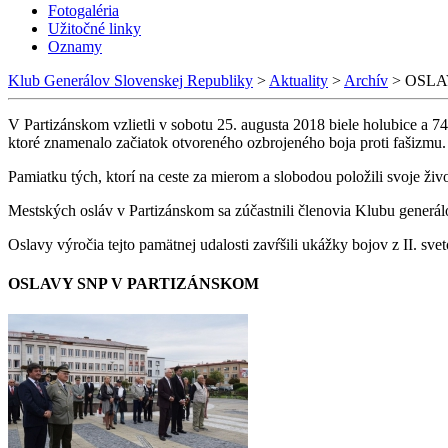
Fotogaléria
Užitočné linky
Oznamy
Klub Generálov Slovenskej Republiky
>
Aktuality
>
Archív
>
OSLA
V Partizánskom vzlietli v sobotu 25. augusta 2018 biele holubice a 
ktoré znamenalo začiatok otvoreného ozbrojeného boja proti fašizmu.
Pamiatku tých, ktorí na ceste za mierom a slobodou položili svoje ži
Mestských osláv v Partizánskom sa zúčastnili členovia Klubu generál
Oslavy výročia tejto pamätnej udalosti zavŕšili ukážky bojov z II. s
OSLAVY SNP V PARTIZÁNSKOM