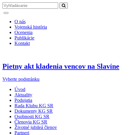
O nás
Vojenská história
Ocenenia
Publikácie
Kontakt
Pietny akt kladenia vencov na Slavíne
Vyberte podstránku
Úvod
Aktuality
Podujatia
Rada Klubu KG SR
Dokumenty KG SR
Osobnosti KG SR
Členovia KG SR
Životné jubileá členov
Partneri