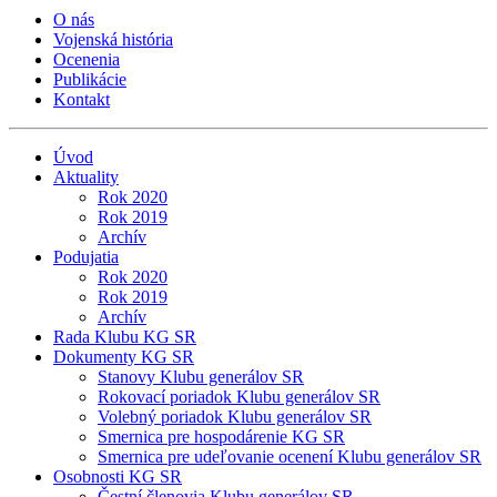
O nás
Vojenská história
Ocenenia
Publikácie
Kontakt
Úvod
Aktuality
Rok 2020
Rok 2019
Archív
Podujatia
Rok 2020
Rok 2019
Archív
Rada Klubu KG SR
Dokumenty KG SR
Stanovy Klubu generálov SR
Rokovací poriadok Klubu generálov SR
Volebný poriadok Klubu generálov SR
Smernica pre hospodárenie KG SR
Smernica pre udeľovanie ocenení Klubu generálov SR
Osobnosti KG SR
Čestní členovia Klubu generálov SR