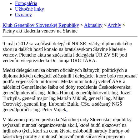
Fotogaléria
Užitočné linky
Oznamy
Klub Generálov Slovenskej Republiky
>
Aktuality
>
Archív
>
Pietny akt kladenia vencov na Slavíne
9. mája 2012 sa za účasti delegácií NR SR, vlády, diplomatického
zboru a dalších hostí konalo na bratislavskom Slavíne kladenie
vencov. Pietneho aktu sa zúčastnila i delegácia ÚR ZV SR pod
vedením víceprezidenta Dr. Juraja DROTÁRA.
Medzi delegáciami sa okrem oficiálnych štátnych, politických a
diplomatických delegácií zúčastnili i delegácie, ktoré bolo rozpoznať
podľa vojenských uniforiem. Medzi nimi boli aj veliteľ ASR a
náčelníci Generálneho štábu od doby rozdelenia Československa:
generálplukovník Ing. Július Humaj, generálplukovník Ing. Jozef
Tuchyňa, generálmajor Ing Marián Mikluš, generál Ing. Milan
Cerovský, generál Ing. Ľubomír Bulík, CSc. a súčasný NGŠ
generálporučík Ing. Peter Vojtek
.
V hlavnom prejave predseda Národnej rady Slovenskej republiky
zvýraznil nutnosť organizovania akcií, ktoré budú ukazovať na
hrdinstvo tých, ktorí za cenu života oslobodili národy Európy od
fašistickej poroby a nutnosť bojovať proti súčasným prejavom