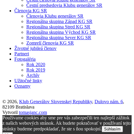
Čestní predsedovia Klubu generálov SR
Členovia KG SR
Členovia Klubu generálov SR
Regionálna skupina Západ KG SR
Regionálna skupina Stred KG SR
Regionálna skupina Východ KG SR
Regionálna skupina Sever KG SR
Zomrelí členovia KG SR
Životné jubileá členov
Partneri
Fotogaléria
Rok 2020
Rok 2019
Archív
Užitočné linky
Oznamy
© 2026,
Klub Generálov Slovenskej Republiky
,
Dulovo nám. 6
,
82109 Bratislava
Vytvoril
tomasjanc.com
Používame cookies aby sme pre vás zabezpečili ten najlepší zážitok
z našich webových stránok. Ak budete pokračovať v používaní tejto
stránky budeme predpokladať, že ste s ňou spokojní.
Súhlasím