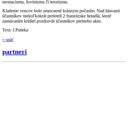
neonacismu, šovinizmu či terorizmu.
Kladenie vencov bolo umocnené krásnym počasím. Nad hlavami
účastníkov niekoľkokrát preleteli 2 franzúzske lietadlá, ktoré
zamávaním krídiel pozdravili účastníkov pietneho aktu.
Text: J.Putirka
« späť
partneri