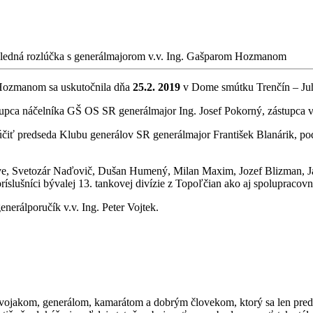
ledná rozlúčka s generálmajorom v.v. Ing. Gašparom Hozmanom
 Hozmanom sa uskutočnila dňa
25.2. 2019
v Dome smútku Trenčín – Juh
upca náčelníka GŠ OS SR generálmajor Ing. Josef Pokorný, zástupca ve
ť predseda Klubu generálov SR generálmajor František Blanárik, pod
ove, Svetozár Naďovič, Dušan Humený, Milan Maxim, Jozef Blizman, Já
ríslušníci bývalej 13. tankovej divízie z Topoľčian ako aj spolupracov
erálporučík v.v. Ing. Peter Vojtek.
akom, generálom, kamarátom a dobrým človekom, ktorý sa len pred pá