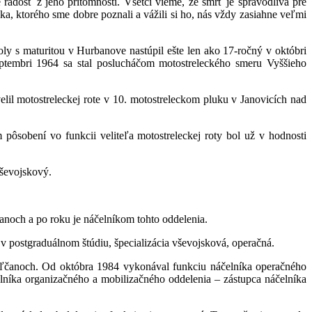
 radosť z jeho prítomnosti. Všetci vieme, že smrť je spravodlivá pre
ka, ktorého sme dobre poznali a vážili si ho, nás vždy zasiahne veľmi
oly s maturitou v Hurbanove nastúpil ešte len ako 17-ročný v októbri
ptembri 1964 sa stal poslucháčom motostreleckého smeru Vyššieho
velil motostreleckej rote v 10. motostreleckom pluku v Janovicích nad
pôsobení vo funkcii veliteľa motostreleckej roty bol už v hodnosti
vševojskový.
čanoch a po roku je náčelníkom tohto oddelenia.
postgraduálnom štúdiu, špecializácia vševojsková, operačná.
oľčanoch. Od októbra 1984 vykonával funkciu náčelníka operačného
níka organizačného a mobilizačného oddelenia – zástupca náčelníka