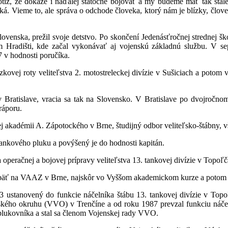
totiž, že dokáže i naďalej statočne bojovať a my budeme mať tak stále
ká. Vieme to, ale správa o odchode človeka, ktorý nám je blízky, člove
ovenska, prežil svoje detstvo. Po skončení Jedenásťročnej strednej šk
 Hradišti, kde začal vykonávať aj vojenskú základnú službu. V se
 v hodnosti poručíka.
dzkovej roty veliteľstva 2. motostreleckej divízie v Sušiciach a potom 
Bratislave, vracia sa tak na Slovensko. V Bratislave po dvojročnom 
ráporu.
j akadémii A. Zápotockého v Brne, študijný odbor veliteľsko-štábny, 
tankového pluku a povýšený je do hodnosti kapitán.
operačnej a bojovej prípravy veliteľstva 13. tankovej divízie v Topoľ
opäť na VAAZ v Brne, najskôr vo Vyššom akademickom kurze a potom v 
 ustanovený do funkcie náčelníka štábu 13. tankovej divízie v Top
nského okruhu (VVO) v Trenčíne a od roku 1987 prevzal funkciu náčel
plukovníka a stal sa členom Vojenskej rady VVO.