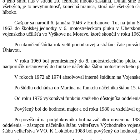
o jeho smrti nás v stredu 20. februára hlboko zasiahla. Dúfali sme 
všetkých, je to nevyhnutnosť, konečná hranica, ktorá nás všetkých ča
hlboko.
Gašpar sa narodil 6. januára 1946 v Hurbanove. Tu, na juhu Sl
1963 do školskej jednotky v 6. motostreleckom pluku v Uherskom
vojenského učilišťa vo Vyškove na Morave, ktoré skončil v roku 1967
Po ukončení štúdia rok velil poriadkovej a strážnej čate prevá
Úhlavou.
V roku 1969 bol premiestnený do 8. motostreleckého pluku v 
nadporučík ustanovený do funkcie náčelníka štábu motostreleckého p
V rokoch 1972 až 1974 absolvoval interné štúdium na Vojenske
Po štúdiu odchádza do Martina na funkciu náčelníka štábu 15. 
Od roku 1976 vykonával funkciu staršieho dôstojníka oddelenia 
Povýšený bol do hodnosti major a od roku 1980 sa vzdelával 
Po povýšení na podplukovníka bol na začiatku novembra 1983
oddelenia – zástupcu náčelníka štábu veliteľstva Východného voje
štábu veliteľstva VVO. K 1.októbru 1988 bol povýšený do hodnosti 