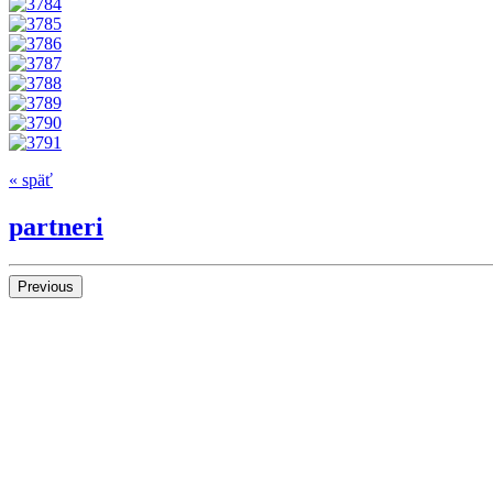
« späť
partneri
Previous