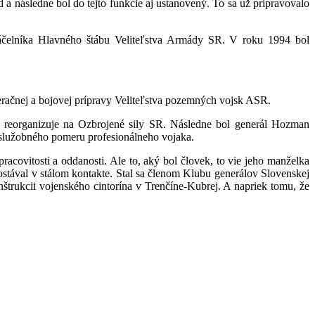
následne bol do tejto funkcie aj ustanovený. To sa už pripravovalo
áčelníka Hlavného štábu Veliteľstva Armády SR. V roku 1994 bol
račnej a bojovej prípravy Veliteľstva pozemných vojsk ASR.
reorganizuje na Ozbrojené sily SR. Následne bol generál Hozman
 služobného pomeru profesionálneho vojaka.
racovitosti a oddanosti. Ale to, aký bol človek, to vie jeho manželka
zostával v stálom kontakte. Stal sa členom Klubu generálov Slovenskej
štrukcii vojenského cintorína v Trenčíne-Kubrej. A napriek tomu, že