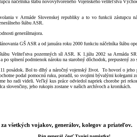
cu náčelníka štábu novovytvoreného Vojenského veliteľstva Východ a 
lania v Armáde Slovenskej republiky a to vo funkcii zástupcu n
enerálneho štábu ASR.
dnosti generálmajora.
lánovania GŠ ASR a od januára roku 2000 funkciu náčelníka štábu ope
tábu Veliteľstva pozemných síl ASR. K 1.júlu 2002 sa Armáda SR 
 a po splnení podmienok nároku na starobný dôchodok, prepustený zo
 11 posádok. Bol to dlhý a náročný vojenský život. To hovorí o jeho p
dy ochotne podal pomocnú ruku, poradil, so svojimi bývalými kolegami 
e ho radi videli. Veľký kus práce odviedol napriek chorobe pri rekon
ca slovenčiny, jeho rukopis zostane v našich archívoch a kronikách.
a všetkých vojakov, generálov, kolegov a priateľov.
Pán generál, česť Tvojej pamiatke!