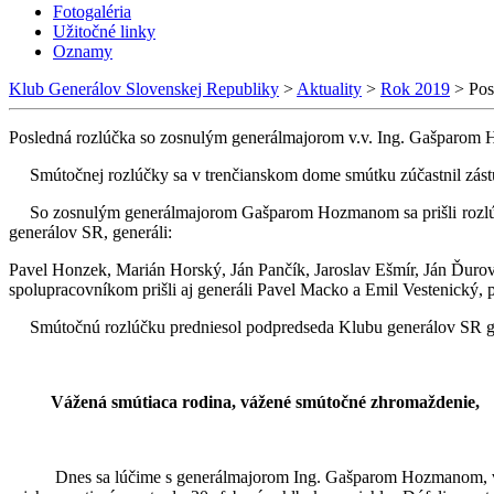
Fotogaléria
Užitočné linky
Oznamy
Klub Generálov Slovenskej Republiky
>
Aktuality
>
Rok 2019
>
Pos
Posledná rozlúčka so zosnulým generálmajorom v.v. Ing. Gašparom
Smútočnej rozlúčky sa v trenčianskom dome smútku zúčastnil zást
So zosnulým generálmajorom Gašparom Hozmanom sa prišli rozlúči
generálov SR, generáli:
Pavel Honzek, Marián Horský, Ján Pančík, Jaroslav Ešmír, Ján Ďur
spolupracovníkom prišli aj generáli Pavel Macko a Emil Vestenický, p
Smútočnú rozlúčku predniesol podpredseda Klubu generálov SR gen
Vážená smútiaca rodina, vážené smútočné zhromaždenie,
Dnes sa lúčime s generálmajorom Ing. Gašparom Hozmanom, voj