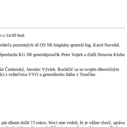
 o 14.00 hod.
liteľa pozemných síl OS SR brigádny generál Ing. Karol Navrátil.
predseda KG SR generálporučík Peter Vojtek a ďalší členovia Klubu
n Čmilanský, Jaroslav Vývlek. Rozlúčiť sa so svojim dlhoročným
níci z veliteľstva VVO a generálneho štábu v Trenčíne.
r dňami dožil 73 rokov. Hoci sme vedeli, že je vážne chorý, správa