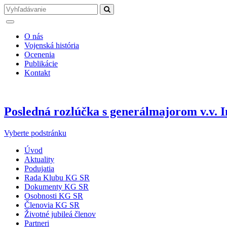
O nás
Vojenská história
Ocenenia
Publikácie
Kontakt
Posledná rozlúčka s generálmajorom v.v
Vyberte podstránku
Úvod
Aktuality
Podujatia
Rada Klubu KG SR
Dokumenty KG SR
Osobnosti KG SR
Členovia KG SR
Životné jubileá členov
Partneri