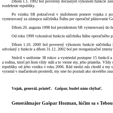
Dňom 1.1. 1992 bol poverený dočasným výkonom funkcie zástup
rozdelenie republiky.
Po vzniku SR pokračoval v služobnom pomere vojaka z povo
vymenovaný za zástupcu náčelníka Štábu pre operačné plánovanie G
Dňom 20. augusta 1998 bol prezidentom SR vymenovaný do ho
Od roku 1999 vykonával funkciu náčelníka štábu operačného p
Dňom 1.10. 2000 bol poverený výkonom funkcie náčelníka š
odvolaný z funkcie a dňom 31.12. 2002 bol pre reorganizačné zmeny
Strávil v uniforme 38 rokov a vystriedal postupne 15 funkcií a
a rodina, ktorí pri ňom vždy stáli a to vieme my, jeho priatelia. Vž
republiky od jeho vzniku v roku 2006. Rád medzi nás chodil a my sm
vyrastal v maďarskom prostredí, my sme ho poznali ako skvelého znal
Vojak, generál, priateľ. Gašpar, budeš nám chýbať.
Generálmajor Gašpar Hozman, lúčim sa s Tebou z