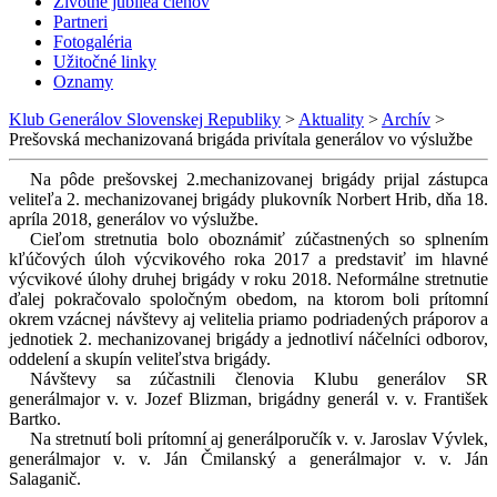
Životné jubileá členov
Partneri
Fotogaléria
Užitočné linky
Oznamy
Klub Generálov Slovenskej Republiky
>
Aktuality
>
Archív
>
Prešovská mechanizovaná brigáda privítala generálov vo výslužbe
Na pôde prešovskej 2.mechanizovanej brigády prijal zástupca
veliteľa 2. mechanizovanej brigády plukovník Norbert Hrib, dňa 18.
apríla 2018, generálov vo výslužbe.
Cieľom stretnutia bolo oboznámiť zúčastnených so splnením
kľúčových úloh výcvikového roka 2017 a predstaviť im hlavné
výcvikové úlohy druhej brigády v roku 2018. Neformálne stretnutie
ďalej pokračovalo spoločným obedom, na ktorom boli prítomní
okrem vzácnej návštevy aj velitelia priamo podriadených práporov a
jednotiek 2. mechanizovanej brigády a jednotliví náčelníci odborov,
oddelení a skupín veliteľstva brigády.
Návštevy sa zúčastnili členovia Klubu generálov SR
generálmajor v. v. Jozef Blizman, brigádny generál v. v. František
Bartko.
Na stretnutí boli prítomní aj generálporučík v. v. Jaroslav Vývlek,
generálmajor v. v. Ján Čmilanský a generálmajor v. v. Ján
Salaganič.