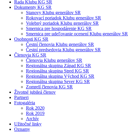
Rada Klubu KG SR
Dokumenty KG SR
Stanovy Klubu generálov SR
Rokovací poriadok Klubu generálov SR
Volebný poriadok Klubu generálov SR
Smernica pre hospodárenie KG SR
Smernica pre udeľovanie ocenení Klubu generálov SR
Osobnosti KG SR
Čestní členovia Klubu generálov SR
Čestní predsedovia Klubu generálov SR
Členovia KG SR
Členovia Klubu generálov SR
Regionálna skupina Západ KG SR
Regionálna skupina Stred KG SR
Regionálna skupina Východ KG SR
Regionálna skupina Sever KG SR
Zomrelí členovia KG SR
Životné jubileá členov
Partneri
Fotogaléria
Rok 2020
Rok 2019
Archív
Užitočné linky
Oznamy