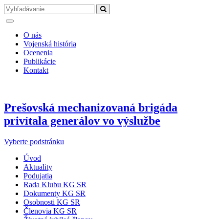
O nás
Vojenská história
Ocenenia
Publikácie
Kontakt
Prešovská mechanizovaná brigáda
privítala generálov vo výslužbe
Vyberte podstránku
Úvod
Aktuality
Podujatia
Rada Klubu KG SR
Dokumenty KG SR
Osobnosti KG SR
Členovia KG SR