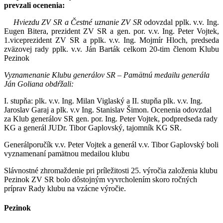
prevzali ocenenia:
Hviezdu ZV SR a Čestné uznanie ZV SR
odovzdal pplk. v.v. Ing.
Eugen Bitera, prezident ZV SR a gen. por. v.v. Ing. Peter Vojtek,
1.viceprezident ZV SR a pplk. v.v. Ing. Mojmír Hloch, predseda
zväzovej rady pplk. v.v. Ján Barták celkom 20-tim členom Klubu
Pezinok
Vyznamenanie Klubu generálov SR – Pamätnú medailu generála
Ján Goliana obdŕžali:
I. stupňa:
plk. v.v. Ing. Milan Viglaský a II. stupňa plk. v.v. Ing.
Jaroslav Garaj a plk. v.v Ing. Stanislav Šimon. Ocenenia odovzdal
za Klub generálov SR gen. por. Ing. Peter Vojtek, podpredseda rady
KG a generál JUDr. Tibor Gaplovský, tajomník KG SR.
Generálporučík v.v. Peter Vojtek a generál v.v. Tibor Gaplovský boli
vyznamenaní pamätnou medailou klubu
Slávnostné zhromaždenie pri príležitosti 25. výročia založenia klubu
Pezinok ZV SR bolo dôstojným vyvrcholením skoro ročných
príprav Rady klubu na vzácne výročie.
Pezinok