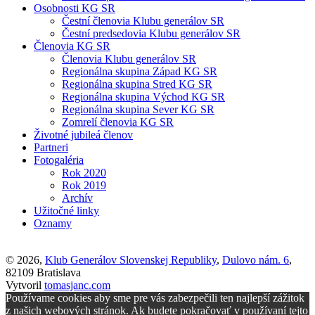
Osobnosti KG SR
Čestní členovia Klubu generálov SR
Čestní predsedovia Klubu generálov SR
Členovia KG SR
Členovia Klubu generálov SR
Regionálna skupina Západ KG SR
Regionálna skupina Stred KG SR
Regionálna skupina Východ KG SR
Regionálna skupina Sever KG SR
Zomrelí členovia KG SR
Životné jubileá členov
Partneri
Fotogaléria
Rok 2020
Rok 2019
Archív
Užitočné linky
Oznamy
© 2026,
Klub Generálov Slovenskej Republiky
,
Dulovo nám. 6
,
82109 Bratislava
Vytvoril
tomasjanc.com
Používame cookies aby sme pre vás zabezpečili ten najlepší zážitok
z našich webových stránok. Ak budete pokračovať v používaní tejto