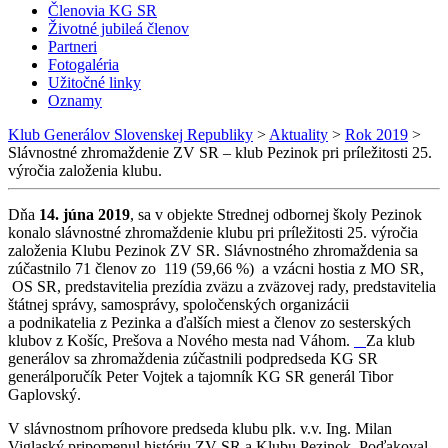
Členovia KG SR
Životné jubileá členov
Partneri
Fotogaléria
Užitočné linky
Oznamy
Klub Generálov Slovenskej Republiky
>
Aktuality
>
Rok 2019
>
Slávnostné zhromaždenie ZV SR – klub Pezinok pri príležitosti 25.
výročia založenia klubu.
Dňa
14. júna 2019
, sa v objekte Strednej odbornej školy Pezinok
konalo slávnostné zhromaždenie klubu pri príležitosti 25. výročia
založenia Klubu Pezinok ZV SR. Slávnostného zhromaždenia sa
zúčastnilo 71 členov zo 119 (59,66 %) a vzácni hostia z MO SR,
OS SR, predstavitelia prezídia zväzu a zväzovej rady, predstavitelia
štátnej správy, samosprávy, spoločenských organizácii
a podnikatelia z Pezinka a ďalších miest a členov zo sesterských
klubov z Košíc, Prešova a Nového mesta nad Váhom.
Za klub
generálov sa zhromaždenia zúčastnili podpredseda KG SR
generálporučík Peter Vojtek a tajomník KG SR generál Tibor
Gaplovský.
V slávnostnom príhovore predseda klubu plk. v.v. Ing. Milan
Viglaský pripomenul históriu ZV SR a Klubu Pezinok. Poďakoval