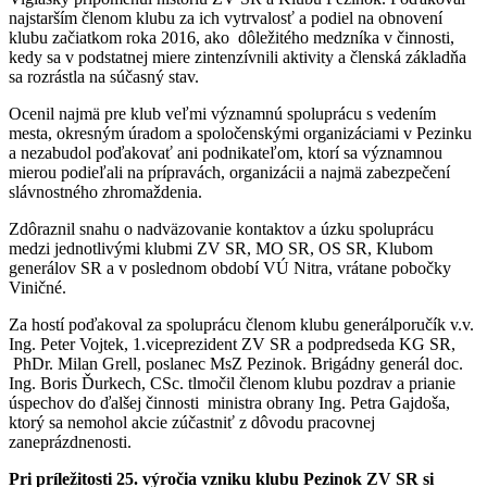
najstarším členom klubu za ich vytrvalosť a podiel na obnovení
klubu začiatkom roka 2016, ako dôležitého medzníka v činnosti,
kedy sa v podstatnej miere zintenzívnili aktivity a členská základňa
sa rozrástla na súčasný stav.
Ocenil najmä pre klub veľmi významnú spoluprácu s vedením
mesta, okresným úradom a spoločenskými organizáciami v Pezinku
a nezabudol poďakovať ani podnikateľom, ktorí sa významnou
mierou podieľali na prípravách, organizácii a najmä zabezpečení
slávnostného zhromaždenia.
Zdôraznil snahu o nadväzovanie kontaktov a úzku spoluprácu
medzi jednotlivými klubmi ZV SR, MO SR, OS SR, Klubom
generálov SR a v poslednom období VÚ Nitra, vrátane pobočky
Viničné.
Za hostí poďakoval za spoluprácu členom klubu generálporučík v.v.
Ing. Peter Vojtek, 1.viceprezident ZV SR a podpredseda KG SR,
PhDr. Milan Grell, poslanec MsZ Pezinok. Brigádny generál doc.
Ing. Boris Ďurkech, CSc. tlmočil členom klubu pozdrav a prianie
úspechov do ďalšej činnosti ministra obrany Ing. Petra Gajdoša,
ktorý sa nemohol akcie zúčastniť z dôvodu pracovnej
zaneprázdnenosti.
Pri príležitosti 25. výročia vzniku klubu Pezinok ZV SR si