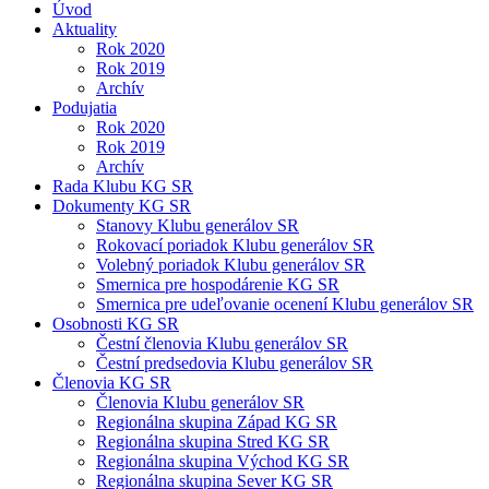
Úvod
Aktuality
Rok 2020
Rok 2019
Archív
Podujatia
Rok 2020
Rok 2019
Archív
Rada Klubu KG SR
Dokumenty KG SR
Stanovy Klubu generálov SR
Rokovací poriadok Klubu generálov SR
Volebný poriadok Klubu generálov SR
Smernica pre hospodárenie KG SR
Smernica pre udeľovanie ocenení Klubu generálov SR
Osobnosti KG SR
Čestní členovia Klubu generálov SR
Čestní predsedovia Klubu generálov SR
Členovia KG SR
Členovia Klubu generálov SR
Regionálna skupina Západ KG SR
Regionálna skupina Stred KG SR
Regionálna skupina Východ KG SR
Regionálna skupina Sever KG SR