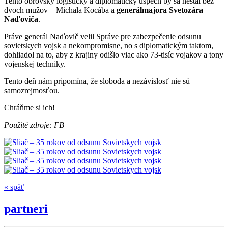
​Tento obrovský logistický a diplomatický úspech by sa nestal bez
dvoch mužov – Michala Kocába a
generálmajora Svetozára
Naďoviča
.
​Práve generál Naďovič velil Správe pre zabezpečenie odsunu
sovietskych vojsk a nekompromisne, no s diplomatickým taktom,
dohliadol na to, aby z krajiny odišlo viac ako 73-tisíc vojakov a tony
vojenskej techniky.
​Tento deň nám pripomína, že sloboda a nezávislosť nie sú
samozrejmosťou.
Chráňme si ich!
Použité z
droj
e
: FB
« späť
partneri