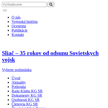
O nás
Vojenská história
Ocenenia
Publikácie
Kontakt
Sliač – 35 rokov od odsunu Sovietskych
vojsk
Vyberte podstránku
Úvod
Aktuality
Podujatia
Rada Klubu KG SR
Dokumenty KG SR
Osobnosti KG SR
Členovia KG SR