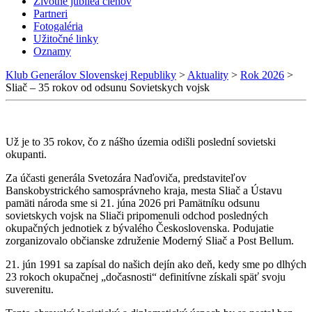
Životné jubileá členov
Partneri
Fotogaléria
Užitočné linky
Oznamy
Klub Generálov Slovenskej Republiky
>
Aktuality
>
Rok 2026
>
Sliač – 35 rokov od odsunu Sovietskych vojsk
Už je to 35 rokov, čo z nášho územia odišli poslední sovietski
okupanti.
​Za účasti generála Svetozára Naďoviča, predstaviteľov
Banskobystrického samosprávneho kraja, mesta Sliač a Ústavu
pamäti národa sme si 21. júna 2026 pri Pamätníku odsunu
sovietskych vojsk na Sliači pripomenuli odchod posledných
okupačných jednotiek z bývalého Československa. Podujatie
zorganizovalo občianske združenie Moderný Sliač a Post Bellum.
​21. jún 1991 sa zapísal do našich dejín ako deň, kedy sme po dlhých
23 rokoch okupačnej „dočasnosti“ definitívne získali späť svoju
suverenitu.