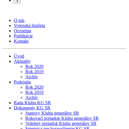
3
O nás
Vojenská história
Ocenenia
Publikácie
Kontakt
Úvod
Aktuality
Rok 2020
Rok 2019
Archív
Podujatia
Rok 2020
Rok 2019
Archív
Rada Klubu KG SR
Dokumenty KG SR
Stanovy Klubu generálov SR
Rokovací poriadok Klubu generálov SR
Volebný poriadok Klubu generálov SR
Smernica pre hospodárenie KG SR