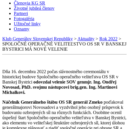
Členovia KG SR
Životné jubileá členov
Partneri
Fotogaléria
Užitočné linky
Oznamy
Klub Generálov Slovenskej Republiky
>
Aktuality
>
Rok 2022
>
SPOLOČNÉ OPERAČNÉ VELITEĽSTVO OS SR V BANSKEJ
BYSTRICI MÁ NOVÉ VELENIE
Dňa 16. decembra 2022 počas slávnostného ceremoniálu v
historickej budove Spoločného operačného veliteľstva OS SR v
Banskej Bystrici
odovzdal velenie SOV genmjr. Ing. Ondřej
Novosad, PhD. svojmu nástupcovi brig.gen. Ing. Martinovi
Michalkovi.
Náčelník Generálneho štábu OS SR generál Zmeko
poďakoval
generálmajorovi Novosadovi a vyzdvihol jeho osobný príspevok k
budovaniu ozbrojených síl na rôznych funkciách. Osobitne ocenil
úspešný štart Spoločného operačného veliteľstva v Banskej Bystrici,
ako elementu vo veliteľskej štruktúre ozbrojených síl, ktorej úlohou
je komplexne plánovať a riadiť spoločné operácie pri obrane SR a