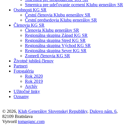
Smernica pre udeľovanie ocenení Klubu generálov SR
Osobnosti KG SR
Čestní členovia Klubu generálov SR
Čestní predsedovia Klubu generálov SR
Členovia KG SR
Členovia Klubu generálov SR
Regionálna skupina Západ KG SR
Regionálna skupina Stred KG SR
Regionálna skupina Východ KG SR
Regionálna skupina Sever KG SR
Zomrelí členovia KG SR
Životné jubileá členov
Partneri
Fotogaléria
Rok 2020
Rok 2019
Archív
Užitočné linky
Oznamy
© 2026,
Klub Generálov Slovenskej Republiky
,
Dulovo nám. 6
,
82109 Bratislava
Vytvoril
tomasjanc.com