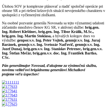
Úlohou SOV je komplexne plánovať a riadiť spoločné operácie pri
obrane SR a pri riešení krízových situácií nevojenského charakteru v
spolupráci z vyčlenenými zložkami.
Na osobné pozvanie generála Novosada sa tejto významnej udalosti
zúčastnilo množstvo členov KG SR, v aktívnej službe:
brig.gen.
Ing. Róbert Kleštinec, brig.gen. Ing. Tibor Králik, M.Sc.,
brig.gen. Ing. Martin Stoklasa,
a bývalých kolegov dnes vo
výslužbe:
genpor.v.v. Ing. Peter Vojtek, genmjr.v.v. Ing. Juraj
Baránek, genmjr.v.v. Ing. Svetozár Naďovič, genmjr.v.v. Ing.
Jozef Dunaj, brig.gen.v.v. Ing. Stanislav Petrenec, brig.gen.v.v.
Ing. Štefan Mečár, brig,gen.v.v. doc. Ing. František Bartko,
CSc.
Pán generálmajor Novosad, ďakujeme za výnimočnú službu,
novému veliteľovi brigádnemu generálovi Michalkovi
prajeme veľa úspechov
!