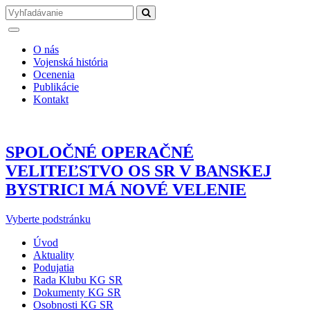
O nás
Vojenská história
Ocenenia
Publikácie
Kontakt
SPOLOČNÉ OPERAČNÉ
VELITEĽSTVO OS SR V BANSKEJ
BYSTRICI MÁ NOVÉ VELENIE
Vyberte podstránku
Úvod
Aktuality
Podujatia
Rada Klubu KG SR
Dokumenty KG SR
Osobnosti KG SR