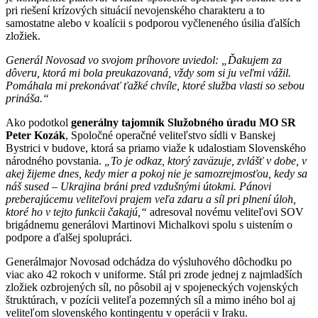
pri riešení krízových situácií nevojenského charakteru a to
samostatne alebo v koalícii s podporou vyčleneného úsilia ďalších
zložiek.
Generál Novosad vo svojom príhovore uviedol:
„Ďakujem za
dôveru, ktorá mi bola preukazovaná, vždy som si ju veľmi vážil.
Pomáhala mi prekonávať ťažké chvíle, ktoré služba vlasti so sebou
prináša.“
Ako podotkol
generálny tajomník Služobného úradu MO SR
Peter Kozák
, Spoločné operačné veliteľstvo sídli v Banskej
Bystrici v budove, ktorá sa priamo viaže k udalostiam Slovenského
národného povstania.
„To je odkaz, ktorý zaväzuje, zvlášť v dobe, v
akej žijeme dnes, kedy mier a pokoj nie je samozrejmosťou, kedy sa
náš sused – Ukrajina bráni pred vzdušnými útokmi. Pánovi
preberajúcemu veliteľovi prajem veľa zdaru a síl pri plnení úloh,
ktoré ho v tejto funkcii čakajú,“
adresoval novému veliteľovi SOV
brigádnemu generálovi Martinovi Michalkovi spolu s uistením o
podpore a ďalšej spolupráci.
Generálmajor Novosad odchádza do výsluhového dôchodku po
viac ako 42 rokoch v uniforme. Stál pri zrode jednej z najmladších
zložiek ozbrojených síl, no pôsobil aj v spojeneckých vojenských
štruktúrach, v pozícii veliteľa pozemných síl a mimo iného bol aj
veliteľom slovenského kontingentu v operácii v Iraku.