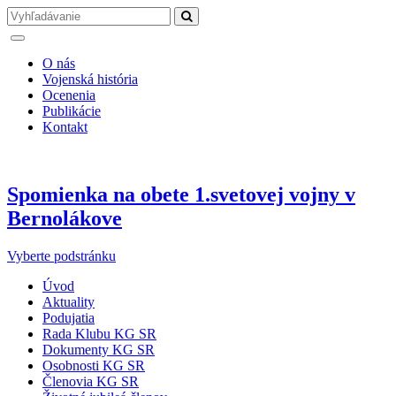
O nás
Vojenská história
Ocenenia
Publikácie
Kontakt
Spomienka na obete 1.svetovej vojny v
Bernolákove
Vyberte podstránku
Úvod
Aktuality
Podujatia
Rada Klubu KG SR
Dokumenty KG SR
Osobnosti KG SR
Členovia KG SR