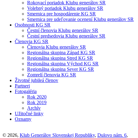
Rokovací poriadok Klubu generálov SR
Volebný poriadok Klubu generálov SR
Smernica pre hospodárenie KG SR
Smernica pre udeľovanie ocenení Klubu generálov SR
Osobnosti KG SR
Čestní členovia Klubu generálov SR
Čestní predsedovia Klubu generálov SR
Členovia KG SR
Členovia Klubu generálov SR
Regionálna skupina Západ KG SR
Regionálna skupina Stred KG SR
Regionálna skupina Východ KG SR
Regionálna skupina Sever KG SR
Zomrelí členovia KG SR
Životné jubileá členov
Partneri
Fotogaléria
Rok 2020
Rok 2019
Archív
Užitočné linky
Oznamy
© 2026,
Klub Generálov Slovenskej Republiky
,
Dulovo nám. 6
,