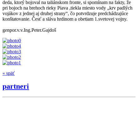
deda, ktorý bojoval na taliánskom fronte, si spomínam na fakty, že
pri bojoch na brehoch rieky Piava ,tiekla miesto vody „krv padlých
vojákov z jednej aj druhej strany“, čo potvrdzuje predchádzajúce
konštatovanie. Česť a sláva hrdinom a obetiam 1.svetovej vojny.
genpor.v.v.Ing.Peter.Gajdoš
« späť
partneri