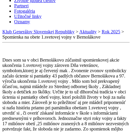
Životné jubileá členov
Partneri
Fotogaléria
Užitočné linky
Oznamy
Klub Generálov Slovenskej Republiky
>
Aktuality
>
Rok 2025
>
Spomienka na obete 1.svetovej vojny v Bernolákove
Dnes som sa v obci Bernolákovo zúčastnil spomienkovej akcie
ukončenia 1.svetovej vojny zároven Dňa veteránov,
symbolom,ktorej je aj červený mak . Zvonenie zvonov symbolicky
začalo úctenie si pamiatky 43 padlých občanov Bernolákova a 97.
výročia ukončenia 1.svetovej vojny . Milo som bol prekvapený
účasťou, najmä mládeže zo Strednej odbornej školy , Základnej
školy a detičiek zo škôlky. Určite je to už dlhoročná tradícia v obci
úctenia si pamiatky obetí vojny, ktorí položili životy v boji za našu
slobodu a mier. Zároveň je to príležitosť aj pre mládež pripomenúť
si našu históriu priamo pri pamätníku obetiam 1.svetovej vojny ,
utvrdiť si , či overiť získané informácie v škole s informáciami
prednesenými v príhovoroch. Jednoznačne styri roky vojny a fakty
17 miliónov obetí ,25 miliónov zranených a 8 miliónov nezvestných
potvrdzuje fakt, že sloboda nie je zadarmo. Zo spomienok môjho