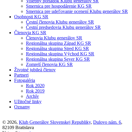
Volebný poriadok Klubu generálov SR
Smernica pre hospodárenie KG SR
Smernica pre udeľovanie ocenení Klubu generálov SR
Osobnosti KG SR
Čestní členovia Klubu generálov SR
Čestní predsedovia Klubu generálov SR
Členovia KG SR
Členovia Klubu generálov SR
Regionálna skupina Západ KG SR
Regionálna skupina Stred KG SR
Regionálna skupina Východ KG SR
Regionálna skupina Sever KG SR
Zomrelí členovia KG SR
Životné jubileá členov
Partneri
Fotogaléria
Rok 2020
Rok 2019
Archív
Užitočné linky
Oznamy
© 2026,
Klub Generálov Slovenskej Republiky
,
Dulovo nám. 6
,
82109 Bratislava