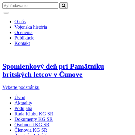
O nás
Vojenská história
Ocenenia
Publikácie
Kontakt
Spomienkový deň pri Pamätníku
britských letcov v Čunove
Vyberte podstránku
Úvod
Aktuality
Podujatia
Rada Klubu KG SR
Dokumenty KG SR
Osobnosti KG SR
Členovia KG SR