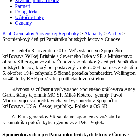
Životné jubileá členov
Partneri
Fotogaléria
Užitočné linky
Oznamy
Klub Generálov Slovenskej Republiky
>
Aktuality
>
Archív
>
Spomienkový deň pri Pamätníku britských letcov v Čunove
V nedeľu 8.novembra 2015, Veľvyslanectvo Spojeného
kráľovstva Veľkej Británie a Severného Írska v SR a Ministerstvo
obrany SR zorganizovali v Čunove spomienkový deň pri Pamätníku
britských letcov, ktorý bol postavený v roku 2003 na mieste kde dňa
5. októbra 1944 zahynula 5 členná posádka bombardéra Wellington
zo 40. letky RAF po zásahu protilietadlovou strelou.
Slávnosti sa zúčastnil veľvyslanec Spojeného kráľovstva Andy
Garth, štátny tajomník MO SR Miloš Koterec, genmjr. Pavol
Macko, vojenskí predstavitelia veľvyslanectiev Spojeného
kráľovstva, USA, Českej republiky, Poľska a OS SR.
Za Klub generálov SR sa pietnej spomienky zúčastnil a
k pamätníku položil kyticu genpor.v.v. Peter Vojtek.
Spomienkový deň pri Pamätníku britských letcov v Čunove