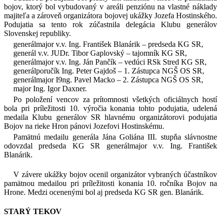
bojov, ktorý bol vybudovaný v areáli penziónu na vlastné náklady
majiteľa a zároveň organizátora bojovej ukážky Jozefa Hostinského.
Podujatia sa tento rok zúčastnila delegácia Klubu generálov
Slovenskej republiky.
generálmajor v.v. Ing. František Blanárik – predseda KG SR,
generál v.v. JUDr. Tibor Gaplovský – tajomník KG SR,
generálmajor v.v. Ing. Ján Pančík – vedúci RSk Stred KG SR,
generálporučík Ing. Peter Gajdoš – 1. Zástupca NGŠ OS SR,
generálmajor I9ng. Pavel Macko – 2. Zástupca NGŠ OS SR,
major Ing. Igor Daxner.
Po položení vencov za prítomnosti všetkých oficiálnych hostí
bola pri príležitosti 10. výročia konania tohto podujatia, udelená
medaila Klubu generálov SR hlavnému organizátorovi podujatia
Bojov na rieke Hron pánovi Jozefovi Hostinskému.
Pamätnú medailu generála Jána Goliána III. stupňa slávnostne
odovzdal predseda KG SR generálmajor v.v. Ing. František
Blanárik.
V závere ukážky bojov ocenil organizátor vybraných účastníkov
pamätnou medailou pri príležitosti konania 10. ročníka Bojov na
Hrone. Medzi ocenenými bol aj predseda KG SR gen. Blanárik.
STARÝ TEKOV