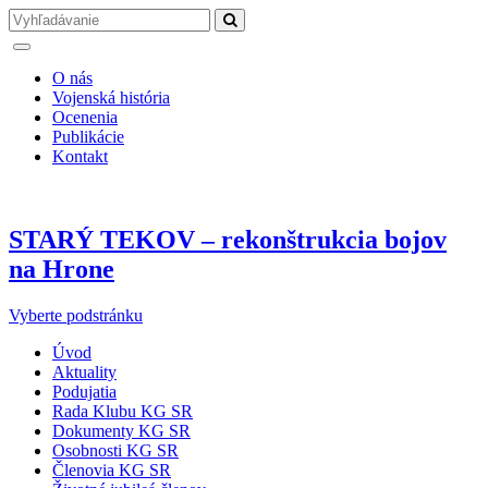
O nás
Vojenská história
Ocenenia
Publikácie
Kontakt
STARÝ TEKOV – rekonštrukcia bojov
na Hrone
Vyberte podstránku
Úvod
Aktuality
Podujatia
Rada Klubu KG SR
Dokumenty KG SR
Osobnosti KG SR
Členovia KG SR