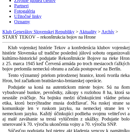
Životné jubileá členov
Partneri
Fotogaléria
Užitočné linky
Oznamy
Klub Generálov Slovenskej Republiky
>
Aktuality
>
Archív
>
STARÝ TEKOV – rekonštrukcia bojov na Hrone
Klub vojenskej histórie Tekov a konfederácia klubov vojenskej
histórie Slovenska už tradične poslednú júlovú sobotu organizovali
kultúrno-historické podujatie Rekonštrukcie Bojove na rieke Hron
z 25. marca 1945 keď Červená armáda po troch mesiacoch ťažkých
bojov prelomila nemeckú obranu a začala postupovať na Berlín.
Tento významný prielom prirodzenej hranice, ktorú tvorila rieka
Hron, bol začiatkom bratislavsko-brnianskej operácie.
Podujatie sa koná na autentickom mieste bojov. Sú na ňom
vybudované bunkre, pevnôstky, zákopy s rozlohou 8 ha, ktorá sa
neustále zväčšuje. Na bojisku medzi účinkujúcimi vládne prísna
etika, ktorú bezvýhradne musia dodržiavať. Na ruskej strane sa
komunikuje len v ruskom jazyku, na nemeckej strane len v
nemeckom jazyku. Každý účinkujúci podlieha svojmu veliteľovi a
aj malé zaváhanie sa trestá vylúčením z ukážky. Podujatie bolo
smerované k 70. výročiu ukončenia vojny a 70. výročiu SNP.
Súčasťou podujatia bol pietny akt kladenia vencov k pamätníku