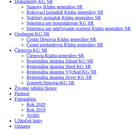
Dokumenty KG SR
Stanovy Klubu generálov SR
Rokovací poriadok Klubu generálov SR
Volebný poriadok Klubu generálov SR
Smernica pre hospodárenie KG SR
Smernica pre udeľovanie ocenení Klubu generálov SR
Osobnosti KG SR
Čestní členovia Klubu generálov SR
Čestní predsedovia Klubu generálov SR
Členovia KG SR
Členovia Klubu generálov SR
Regionálna skupina Západ KG SR
Regionálna skupina Stred KG SR
Regionálna skupina Východ KG SR
Regionálna skupina Sever KG SR
Zomrelí členovia KG SR
Životné jubileá členov
Partneri
Fotogaléria
Rok 2020
Rok 2019
Archív
Užitočné linky
Oznamy