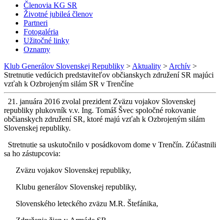
Členovia KG SR
Životné jubileá členov
Partneri
Fotogaléria
Užitočné linky
Oznamy
Klub Generálov Slovenskej Republiky
>
Aktuality
>
Archív
>
Stretnutie vedúcich predstaviteľov občianskych združení SR majúci
vzťah k Ozbrojeným silám SR v Trenčíne
21. januára 2016 zvolal prezident Zväzu vojakov Slovenskej
republiky plukovník v.v. Ing. Tomáš Švec spoločné rokovanie
občianskych združení SR, ktoré majú vzťah k Ozbrojeným silám
Slovenskej republiky.
Stretnutie sa uskutočnilo v posádkovom dome v Trenčín. Zúčastnili
sa ho zástupcovia:
Zväzu vojakov Slovenskej republiky,
Klubu generálov Slovenskej republiky,
Slovenského leteckého zväzu M.R. Štefánika,