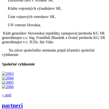
Združenia žien v Armáde SR,
Klubu vojenských výsadkárov SR,
Únie vojnových veteránov SR,
UN veteran Slovakia.
Klub generálov Slovenskej republiky zastupoval predseda KG SR
generálmajor v.v. Ing. František Blanárik a čestný predseda KG SR
generálmajor v.v. JUDr. Ján Vido.
Na záver spoločného stretnutia prijali účastníci spoločné
vyhlásenie.
Spoločné vyhlásenie
« späť
partneri