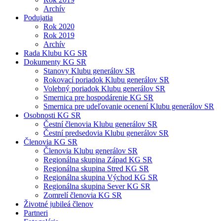
Archív
Podujatia
Rok 2020
Rok 2019
Archív
Rada Klubu KG SR
Dokumenty KG SR
Stanovy Klubu generálov SR
Rokovací poriadok Klubu generálov SR
Volebný poriadok Klubu generálov SR
Smernica pre hospodárenie KG SR
Smernica pre udeľovanie ocenení Klubu generálov SR
Osobnosti KG SR
Čestní členovia Klubu generálov SR
Čestní predsedovia Klubu generálov SR
Členovia KG SR
Členovia Klubu generálov SR
Regionálna skupina Západ KG SR
Regionálna skupina Stred KG SR
Regionálna skupina Východ KG SR
Regionálna skupina Sever KG SR
Zomrelí členovia KG SR
Životné jubileá členov
Partneri