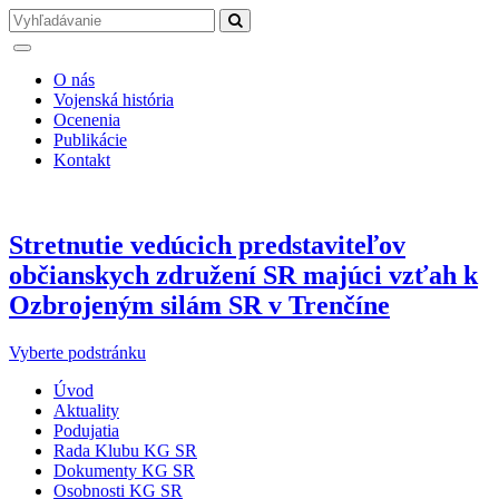
O nás
Vojenská história
Ocenenia
Publikácie
Kontakt
Stretnutie vedúcich predstaviteľov
občianskych združení SR majúci vzťah k
Ozbrojeným silám SR v Trenčíne
Vyberte podstránku
Úvod
Aktuality
Podujatia
Rada Klubu KG SR
Dokumenty KG SR
Osobnosti KG SR