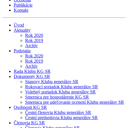
Publikácie
Kontakt
Úvod
Aktuality
Rok 2020
Rok 2019
Archív
Podujatia
Rok 2020
Rok 2019
Archív
Rada Klubu KG SR
Dokumenty KG SR
Stanovy Klubu generálov SR
Rokovací poriadok Klubu generálov SR
Volebný poriadok Klubu generálov SR
Smernica pre hospodárenie KG SR
Smernica pre udeľovanie ocenení Klubu generálov SR
Osobnosti KG SR
Čestní členovia Klubu generálov SR
Čestní predsedovia Klubu generálov SR
Členovia KG SR
Členovia Klubu generálov SR