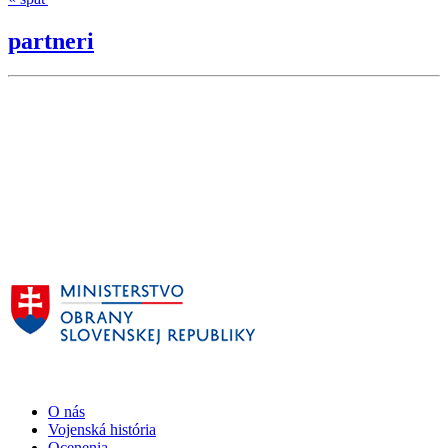
partneri
O nás
Vojenská história
Ocenenia