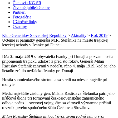
Členovia KG SR
Životné jubileá členov
Partneri
Fotogaléria
Užitočné linky
Oznamy
Klub Generálov Slovenskej Republiky
>
Aktuality
>
Rok 2019
>
Uctenie si pamiatky generála M.R. Štefánika na mieste tragickej
leteckej nehody v Ivanke pri Dunaji
Dňa
2. mája 2019
si obyvatelia Ivanky pri Dunaji a pozvaní hostia
pripomenuli tragickú udalosť z pred sto rokov. Generál Milan
Rastislav Štefánik zahynul v nedeľu, ráno 4. mája 1919, keď sa jeho
lietadlo zrútilo neďaleko Ivanky pri Dunaji.
Hostia spomienkového stretnutia sa stretli na mieste tragédie pri
mohyle.
Medzi najväčšie zásluhy gen. Milana Rastislava Štefánika patrí jeho
kľúčová úloha pri formovaní československého zahraničného
odboja počas 1. svetovej vojny, čím sa zároveň významne pričinil
o vznik prvého spoločného štátu Čechov a Slovákov.
Milan Rastislav Štefánik miloval život, svoju rodnú zem a svoj