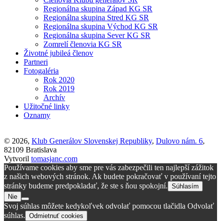
Regionálna skupina Západ KG SR
Regionálna skupina Stred KG SR
Regionálna skupina Východ KG SR
Regionálna skupina Sever KG SR
Zomrelí členovia KG SR
Životné jubileá členov
Partneri
Fotogaléria
Rok 2020
Rok 2019
Archív
Užitočné linky
Oznamy
© 2026,
Klub Generálov Slovenskej Republiky
,
Dulovo nám. 6
,
82109 Bratislava
Vytvoril
tomasjanc.com
Používame cookies aby sme pre vás zabezpečili ten najlepší zážitok
z našich webových stránok. Ak budete pokračovať v používaní tejto
stránky budeme predpokladať, že ste s ňou spokojní.
Súhlasím
Nie
Svoj súhlas môžete kedykoľvek odvolať pomocou tlačidla Odvolať
súhlas.
Odmietnuť cookies