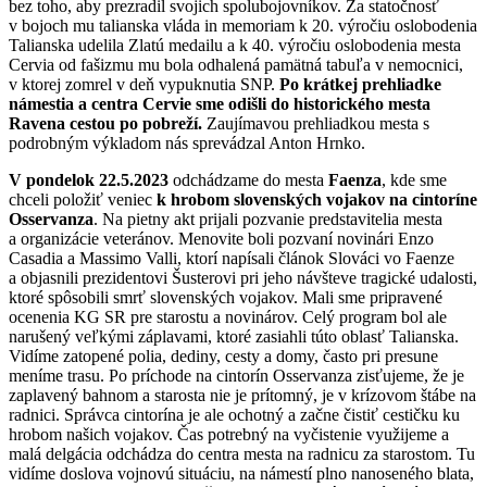
bez toho, aby prezradil svojich spolubojovníkov. Za statočnosť
v bojoch mu talianska vláda in memoriam k 20. výročiu oslobodenia
Talianska udelila Zlatú medailu a k 40. výročiu oslobodenia mesta
Cervia od fašizmu mu bola odhalená pamätná tabuľa v nemocnici,
v ktorej zomrel v deň vypuknutia SNP.
Po krátkej prehliadke
námestia a centra Cervie sme odišli do historického mesta
Ravena cestou po pobreží.
Zaujímavou prehliadkou mesta s
podrobným výkladom nás sprevádzal Anton Hrnko.
V pondelok 22.5.2023
odchádzame do mesta
Faenza
, kde sme
chceli položiť veniec
k hrobom slovenských vojakov na cintoríne
Osservanza
. Na pietny akt prijali pozvanie predstavitelia mesta
a organizácie veteránov. Menovite boli pozvaní novinári Enzo
Casadia a Massimo Valli, ktorí napísali článok Slováci vo Faenze
a objasnili prezidentovi Šusterovi pri jeho návšteve tragické udalosti,
ktoré spôsobili smrť slovenských vojakov. Mali sme pripravené
ocenenia KG SR pre starostu a novinárov. Celý program bol ale
narušený veľkými záplavami, ktoré zasiahli túto oblasť Talianska.
Vidíme zatopené polia, dediny, cesty a domy, často pri presune
meníme trasu. Po príchode na cintorín Osservanza zisťujeme, že je
zaplavený bahnom a starosta nie je prítomný, je v krízovom štábe na
radnici. Správca cintorína je ale ochotný a začne čistiť cestičku ku
hrobom našich vojakov. Čas potrebný na vyčistenie využijeme a
malá delgácia odchádza do centra mesta na radnicu za starostom. Tu
vidíme doslova vojnovú situáciu, na námestí plno nanoseného blata,