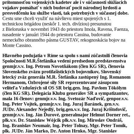
prítomnosťou vojenských kadetov ale i v súčasnosti slúžiacich
vojakov pomáhať v nich budovať pocit národnej hrdosti a
presvedčeniu ku službe vlasti, tak potrebných v súčasnej dobe.
Cestu sme chceli využiť na návštevu miest spojených s 1.
technickou brigádou (neskôr 1. tech. divíziou) presunutou
z Bieloruska v novembri 1943 do priestoru Imola, Ravena, Faenza,
nasadenie v januári 1944 do priestoru Cassina, budovanie
nemeckého obranného pásma GUSTAV, rekognoskácia bojov na
Monte Cassino.
Hlavného podujatia v Ríme sa spolu s nami zúčastnili členovia
Spoločnosti M.R.Štefánika vedení predsedom predstavenstva
genmjr.v.v. Ing. Petrom Novotňákom (člen KG SR), členovia
Slovenského zväzu protifašistických bojovníkov, Slovenský
letecký zväz generála M.R. Štefánika zastúpený Ing. Romanom
Hermanom, Ozbrojené sily SR reprezentované zásupcom
veliteľa Vzdušných síl OS SR brig.gen. Ing. Pavlom Tökölym
(člen KG SR). Delegácia Klubu generálov SR a sympatizantov,
mala 16 členov:
genmjr.v.v. Ing. Svetozár Naďovič, genpor.v.v.
Ing. Peter Vojtek, genmjr.v.v. Ing. Juraj Baránek, gen.v.v.
JUDr. Alexander Nejedlý, brig.gen.v.v. Ing. Juraj Krištofovič,
genmjr.v.v. Ing. Ján Ďurové, generalmajor Helmut Dorner ret.,
plk.v.v. Dr. Stanislaw Wójcik plk.v.v. Ing. Miroslav Ondráš,
Ing. Branislav Neumair, Ing. Peter Tolnay, Mgr. Peter Tomík,
plk. JUDr. Ján Marko, Dr. Anton Hrnko, Mgr. Stanislav