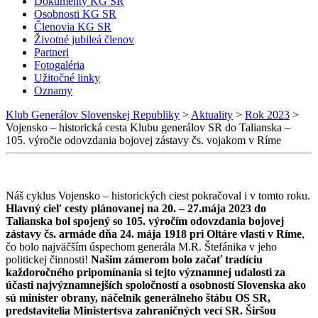
Dokumenty KG SR
Osobnosti KG SR
Členovia KG SR
Životné jubileá členov
Partneri
Fotogaléria
Užitočné linky
Oznamy
Klub Generálov Slovenskej Republiky
>
Aktuality
>
Rok 2023
>
Vojensko – historická cesta Klubu generálov SR do Talianska –
105. výročie odovzdania bojovej zástavy čs. vojakom v Ríme
Náš cyklus Vojensko – historických ciest pokračoval i v tomto roku.
Hlavný cieľ cesty plánovanej na 20. – 27.mája 2023 do
Talianska bol spojený so 105. výročím odovzdania bojovej
zástavy čs. armáde dňa 24. mája 1918 pri Oltáre vlasti v Ríme
,
čo bolo najväčším úspechom generála M.R. Štefánika v jeho
politickej činnosti!
Našim zámerom bolo začať tradíciu
každoročného pripomínania si tejto významnej udalosti za
účasti najvýznamnejších spoločností a osobností Slovenska ako
sú minister obrany, náčelník generálneho štábu OS SR,
predstavitelia Ministertsva zahraničných vecí SR. Širšou