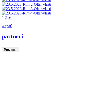
1
2
►
« späť
partneri
Previous