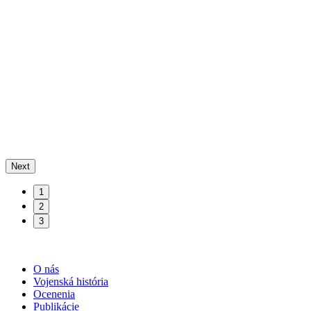
Next
1
2
3
O nás
Vojenská história
Ocenenia
Publikácie