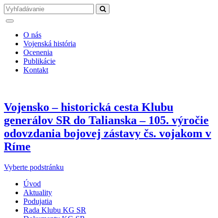
O nás
Vojenská história
Ocenenia
Publikácie
Kontakt
Vojensko – historická cesta Klubu
generálov SR do Talianska – 105. výročie
odovzdania bojovej zástavy čs. vojakom v
Ríme
Vyberte podstránku
Úvod
Aktuality
Podujatia
Rada Klubu KG SR