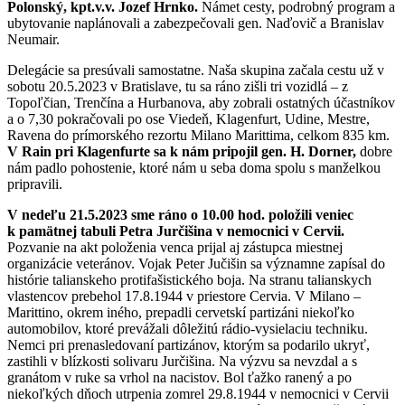
Polonský, kpt.v.v. Jozef Hrnko.
Námet cesty, podrobný program a
ubytovanie naplánovali a zabezpečovali gen. Naďovič a Branislav
Neumair.
Delegácie sa presúvali samostatne. Naša skupina začala cestu už v
sobotu 20.5.2023 v Bratislave, tu sa ráno zišli tri vozidlá – z
Topoľčian, Trenčína a Hurbanova, aby zobrali ostatných účastníkov
a o 7,30 pokračovali po ose Viedeň, Klagenfurt, Udine, Mestre,
Ravena do prímorského rezortu Milano Marittima, celkom 835 km.
V Rain pri Klagenfurte sa k nám pripojil gen. H. Dorner,
dobre
nám padlo pohostenie, ktoré nám u seba doma spolu s manželkou
pripravili.
V nedeľu 21.5.2023 sme ráno o 10.00 hod. položili veniec
k pamätnej tabuli Petra Jurčišina v nemocnici v Cervii.
Pozvanie na akt položenia venca prijal aj zástupca miestnej
organizácie veteránov. Vojak Peter Jučišin sa významne zapísal do
histórie talianskeho protifašistického boja. Na stranu talianskych
vlastencov prebehol 17.8.1944 v priestore Cervia. V Milano –
Marittino, okrem iného, prepadli cervetskí partizáni niekoľko
automobilov, ktoré prevážali dôležitú rádio-vysielaciu techniku.
Nemci pri prenasledovaní partizánov, ktorým sa podarilo ukryť,
zastihli v blízkosti solivaru Jurčišina. Na výzvu sa nevzdal a s
granátom v ruke sa vrhol na nacistov. Bol ťažko ranený a po
niekoľkých dňoch utrpenia zomrel 29.8.1944 v nemocnici v Cervii