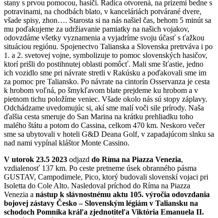
stany s prvou pomocou, hasiči. Radica otvorená, na prízemí bedne s
potravinami, na chodbách blato, v kanceláriách potvárané dvere,
všade spisy, zhon…. Starosta si na nás našiel čas, behom 5 minút sa
mu poďakujeme za udržiavanie pamiatky na našich vojakov,
odovzdáme všetky vyznamenia a vyjadríme svoju účasť s ťažkou
situáciou regiónu. Spojenectvo Talianska a Slovenska pretrváva i po
1. a 2. svetovej vojne, symbolizuje to pomoc slovenských hasičov,
ktorí prišli do postihnutej oblasti pomôcť. Mali sme šťastie, jedno
ich vozidlo sme pri návrate stretli v Rakúsku a poďakovali sme im
za pomoc pre Taliansko. Po návrate na cintorín Osservanza je cesta
k hrobom voľná, po šmykľavom blate prejdeme ku hrobom a v
pietnom tichu položíme veniec. Všade okolo nás sú stopy záplavy.
Odchádzame uvedomujúc si, akí sme malí voči sile prírody. Naša
ďalšia cesta smeruje do San Marina na krátku prehliadku toho
malého štátu a potom do Cassina, celkom 470 km. Neskoro večer
sme sa ubytovali v hoteli G&D Deana Golf, v zapadajúcom slnku sa
nad nami vypínal kláštor Monte Cassino.
V utorok 23.5 2023
odjazd
do Ríma na Piazza Venezia
,
vzdialenosť 137 km. Po ceste pretneme úsek obranného pásma
GUSTAV, Campodimele, Pico, ktorý budovali slovenskí vojaci pri
Isoletta do Cole Alto. Nasledoval príchod do Ríma na Piazza
Venezia a
nástup k slávnostnému aktu 105. výročia odovzdania
bojovej zástavy Česko – Slovenským légiám v Taliansku na
schodoch Pomníka kráľa zjednotiteľa Viktória Emanuela II.