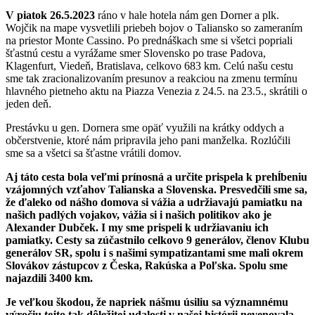
V piatok 26.5.2023
ráno v hale hotela nám gen Dorner a plk.
Wojčik na mape vysvetlili priebeh bojov o Taliansko so zameraním
na priestor Monte Cassino. Po prednáškach sme si všetci popriali
šťastnú cestu a vyrážame smer Slovensko po trase Padova,
Klagenfurt, Viedeň, Bratislava, celkovo 683 km. Celú našu cestu
sme tak zracionalizovaním presunov a reakciou na zmenu termínu
hlavného pietneho aktu na Piazza Venezia z 24.5. na 23.5., skrátili o
jeden deň.
Prestávku u gen. Dornera sme opäť využili na krátky oddych a
občerstvenie, ktoré nám pripravila jeho pani manželka. Rozlúčili
sme sa a všetci sa šťastne vrátili domov.
Aj táto cesta bola veľmi prínosná a určite prispela k prehĺbeniu
vzájomných vzťahov Talianska a Slovenska. Presvedčili sme sa,
že ďaleko od nášho domova si vážia a udržiavajú pamiatku na
našich padlých vojakov, vážia si i našich politikov ako je
Alexander Dubček. I my sme prispeli k udržiavaniu ich
pamiatky. Cesty sa zúčastnilo celkovo 9 generálov, členov Klubu
generálov SR, spolu i s našimi sympatizantami sme mali okrem
Slovákov zástupcov z Česka, Rakúska a Poľska. Spolu sme
najazdili 3400 km.
Je veľkou škodou, že napriek nášmu úsiliu sa významnému
výročiu tejto tak dôležitej udalosti v našej histórii nevenovala