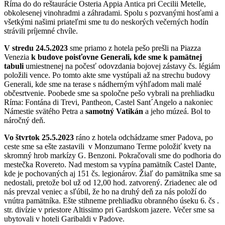
Ríma do do reštaurácie Osteria Appia Antica pri Cecilii Metelle,
obkolesenej vinohradmi a záhradami. Spolu s pozvanými hosťami a
všetkými našimi priateľmi sme tu do neskorých večerných hodín
strávili príjemné chvíle.
V stredu 24.5.2023
sme priamo z hotela pešo prešli na Piazza
Venezia
k budove poisťovne Generali, kde sme k pamätnej
tabuli
umiestnenej na počesť odovzdania bojovej zástavy čs. légiám
položili vence. Po tomto akte sme vystúpali až na strechu budovy
Generali, kde sme na terase s nádherným výhľadom mali malé
občesrtvenie. Poobede sme sa spoločne pešo vybrali na prehliadku
Ríma: Fontána di Trevi, Pantheon, Castel Sant´Angelo a nakoniec
Námestie svätého Petra a
samotný Vatikán
a jeho múzeá. Bol to
náročný deň.
Vo štvrtok 25.5.2023
ráno z hotela odchádzame smer Padova, po
ceste sme sa ešte zastavili v Monzumano Terme položiť kvety na
skromný hrob markízy G. Benzoni. Pokračovali sme do podhoria do
mestečka Rovereto. Nad mestom sa vypína pamätník Castel Dante,
kde je pochovaných aj 151 čs. legionárov. Žiaľ do pamätníka sme sa
nedostali, pretože bol už od 12,00 hod. zatvorený. Zriadenec ale od
nás prevzal veniec a sľúbil, že ho na druhý deň za nás položí do
vnútra pamätníka. Ešte stihneme prehliadku obranného úseku 6. čs .
str. divízie v priestore Altissimo pri Gardskom jazere. Večer sme sa
ubytovali v hoteli Garibaldi v Padove.