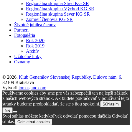
Regionálna skupina Stred KG SR
Regionálna skupina Východ KG SR
Regionálna skupina Sever KG SR
Zomrelí členovia KG SR
Životné jubileá členov
Partneri
Fotogaléria
Rok 2020
Rok 2019
Archív
Užitočné linky
Oznamy
© 2026,
Klub Generálov Slovenskej Republiky
,
Dulovo nám. 6
,
82109 Bratislava
Vytvoril
tomasjanc.com
Používame cookies aby sme pre vás zabezpečili ten najlepší zážitok
z našich webových stránok. Ak budete pokračovať v používaní tejto
stránky budeme predpokladať, že ste s ňou spokojní.
Súhlasím
Nie
Svoj súhlas môžete kedykoľvek odvolať pomocou tlačidla Odvolať
súhlas.
Odmietnuť cookies