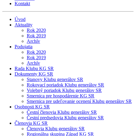
Kontakt
Úvod
Aktuality
Rok 2020
Rok 2019
Archív
Podujatia
Rok 2020
Rok 2019
Archív
Rada Klubu KG SR
Dokumenty KG SR
Stanovy Klubu generálov SR
Rokovací poriadok Klubu generálov SR
Volebný poriadok Klubu generálov SR
Smernica pre hospodárenie KG SR
Smernica pre udeľovanie ocenení Klubu generálov SR
Osobnosti KG SR
Čestní členovia Klubu generálov SR
Čestní predsedovia Klubu generálov SR
Členovia KG SR
Členovia Klubu generálov SR
Regionálna skupina Západ KG SR