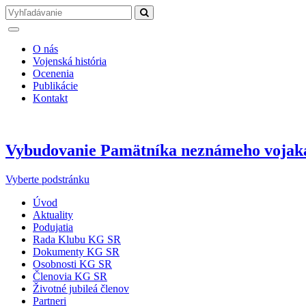
O nás
Vojenská história
Ocenenia
Publikácie
Kontakt
Vybudovanie Pamätníka neznámeho vojak
Vyberte podstránku
Úvod
Aktuality
Podujatia
Rada Klubu KG SR
Dokumenty KG SR
Osobnosti KG SR
Členovia KG SR
Životné jubileá členov
Partneri