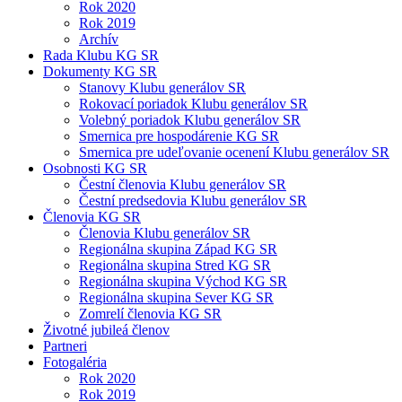
Rok 2020
Rok 2019
Archív
Rada Klubu KG SR
Dokumenty KG SR
Stanovy Klubu generálov SR
Rokovací poriadok Klubu generálov SR
Volebný poriadok Klubu generálov SR
Smernica pre hospodárenie KG SR
Smernica pre udeľovanie ocenení Klubu generálov SR
Osobnosti KG SR
Čestní členovia Klubu generálov SR
Čestní predsedovia Klubu generálov SR
Členovia KG SR
Členovia Klubu generálov SR
Regionálna skupina Západ KG SR
Regionálna skupina Stred KG SR
Regionálna skupina Východ KG SR
Regionálna skupina Sever KG SR
Zomrelí členovia KG SR
Životné jubileá členov
Partneri
Fotogaléria
Rok 2020
Rok 2019