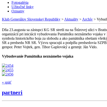
Fotogaléria
Užitočné linky
Oznamy
Klub Generálov Slovenskej Republiky
>
Aktuality
>
Archív
>
Vybud
Dňa 23.augusta sa zástupci KG SR stretli na na Štúrovej ulici v Br
organizácií pri iniciácii vybudovania Pamätníku neznámeho vojaka v 
symbola historického boja za slobodu a ako pamätníka obetiam všetký
SR a predsedu NR SR. Výzvu spracujú a podpíšu predsedovia SZPB, 
genpor. Peter Vojtek, gen. Tibor Gaplovský a genmjr. Ján Vido.
Vybudovanie Pamätníka neznámeho vojaka
« späť
partneri