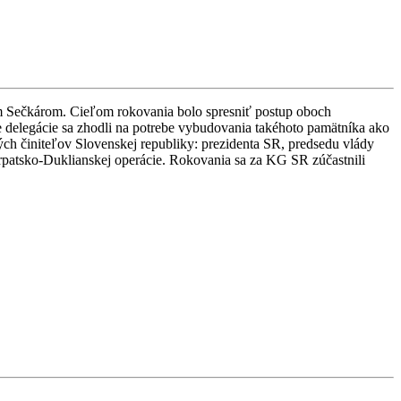
lom Sečkárom. Cieľom rokovania bolo spresniť postup oboch
e delegácie sa zhodli na potrebe vybudovania takéhoto pamätníka ako
ých činiteľov Slovenskej republiky: prezidenta SR, predsedu vlády
atsko-Duklianskej operácie. Rokovania sa za KG SR zúčastnili