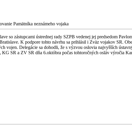
ovanie Pamätníka neznámeho vojaka
atislave so zástupcami ústrednej rady SZPB vedenej jej predsedom Pav
Bratislave. K podpore tohto návrhu sa prihlásil i Zväz vojakov SR. Ob
ch vojen. Delegácie sa dohodli, že s výzvou oslovia najvyšších ústavn
KG SR a ZV SR dňa 6.októbra počas tohtoročných osláv výročia Karp