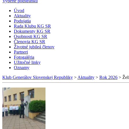
Vyberte podstránku
Úvod
Aktuality
Podujatia
Rada Klubu KG SR
Dokumenty KG SR
Osobnosti KG SR
Členovia KG SR
Životné jubileá členov
Partneri
Fotogaléria
Užitočné linky
Oznamy
Klub Generálov Slovenskej Republiky
>
Aktuality
>
Rok 2026
>
Žel