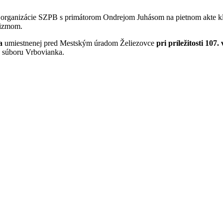
ej organizácie SZPB s primátorom Ondrejom Juhásom na pietnom akte 
ašizmom.
ka
umiestnenej pred Mestským úradom Želiezovce
pri príležitosti 107
o súboru Vrbovianka.