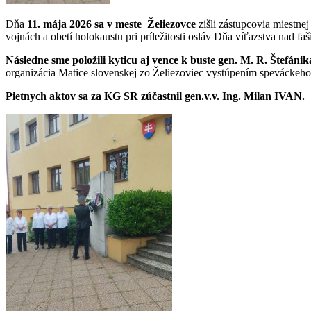
Dňa
11. mája 2026 sa v meste Želiezovce
zišli zástupcovia miestn
vojnách a obetí holokaustu pri príležitosti osláv Dňa víťazstva nad f
Následne sme položili kyticu aj vence k buste gen. M. R. Štefáni
organizácia Matice slovenskej zo Želiezoviec vystúpením speváckeh
Pietnych aktov sa za KG SR zúčastnil gen.v.v. Ing. Milan IVAN.