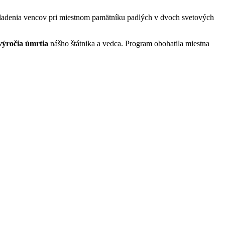
kladenia vencov pri miestnom pamätníku padlých v dvoch svetových
. výročia úmrtia
nášho štátnika a vedca. Program obohatila miestna