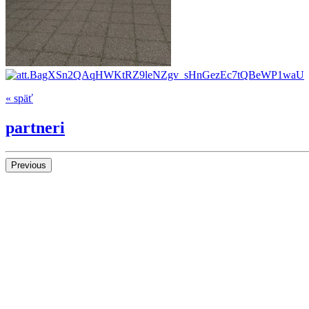
« späť
partneri
Previous