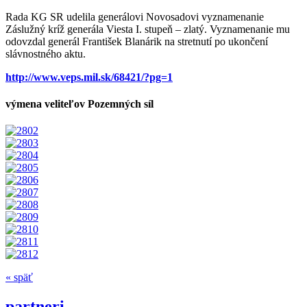
Rada KG SR udelila generálovi Novosadovi vyznamenanie
Záslužný kríž generála Viesta I. stupeň – zlatý. Vyznamenanie mu
odovzdal generál František Blanárik na stretnutí po ukončení
slávnostného aktu.
http://www.veps.mil.sk/68421/?pg=1
výmena veliteľov Pozemných síl
« späť
partneri