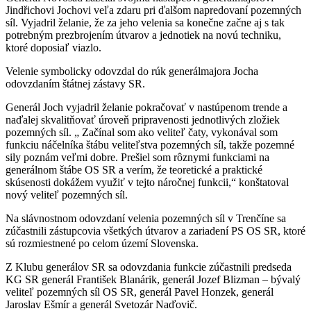
Jindřichovi Jochovi veľa zdaru pri ďalšom napredovaní pozemných
síl. Vyjadril želanie, že za jeho velenia sa konečne začne aj s tak
potrebným prezbrojením útvarov a jednotiek na novú techniku,
ktoré doposiaľ viazlo.
Velenie symbolicky odovzdal do rúk generálmajora Jocha
odovzdaním štátnej zástavy SR.
Generál Joch vyjadril želanie pokračovať v nastúpenom trende a
naďalej skvalitňovať úroveň pripravenosti jednotlivých zložiek
pozemných síl. „ Začínal som ako veliteľ čaty, vykonával som
funkciu náčelníka štábu veliteľstva pozemných síl, takže pozemné
sily poznám veľmi dobre. Prešiel som rôznymi funkciami na
generálnom štábe OS SR a verím, že teoretické a praktické
skúsenosti dokážem využiť v tejto náročnej funkcii,“ konštatoval
nový veliteľ pozemných síl.
Na slávnostnom odovzdaní velenia pozemných síl v Trenčíne sa
zúčastnili zástupcovia všetkých útvarov a zariadení PS OS SR, ktoré
sú rozmiestnené po celom území Slovenska.
Z Klubu generálov SR sa odovzdania funkcie zúčastnili predseda
KG SR generál František Blanárik, generál Jozef Blizman – bývalý
veliteľ pozemných síl OS SR, generál Pavel Honzek, generál
Jaroslav Ešmír a generál Svetozár Naďovič.