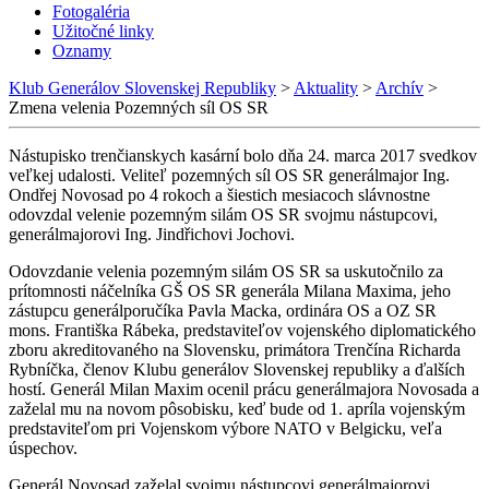
Fotogaléria
Užitočné linky
Oznamy
Klub Generálov Slovenskej Republiky
>
Aktuality
>
Archív
>
Zmena velenia Pozemných síl OS SR
Nástupisko trenčianskych kasární bolo dňa 24. marca 2017 svedkov
veľkej udalosti. Veliteľ pozemných síl OS SR generálmajor Ing.
Ondřej Novosad po 4 rokoch a šiestich mesiacoch slávnostne
odovzdal velenie pozemným silám OS SR svojmu nástupcovi,
generálmajorovi Ing. Jindřichovi Jochovi.
Odovzdanie velenia pozemným silám OS SR sa uskutočnilo za
prítomnosti náčelníka GŠ OS SR generála Milana Maxima, jeho
zástupcu generálporučíka Pavla Macka, ordinára OS a OZ SR
mons. Františka Rábeka, predstaviteľov vojenského diplomatického
zboru akreditovaného na Slovensku, primátora Trenčína Richarda
Rybníčka, členov Klubu generálov Slovenskej republiky a ďalších
hostí. Generál Milan Maxim ocenil prácu generálmajora Novosada a
zaželal mu na novom pôsobisku, keď bude od 1. apríla vojenským
predstaviteľom pri Vojenskom výbore NATO v Belgicku, veľa
úspechov.
Generál Novosad zaželal svojmu nástupcovi generálmajorovi