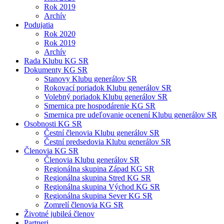
Rok 2019
Archív
Podujatia
Rok 2020
Rok 2019
Archív
Rada Klubu KG SR
Dokumenty KG SR
Stanovy Klubu generálov SR
Rokovací poriadok Klubu generálov SR
Volebný poriadok Klubu generálov SR
Smernica pre hospodárenie KG SR
Smernica pre udeľovanie ocenení Klubu generálov SR
Osobnosti KG SR
Čestní členovia Klubu generálov SR
Čestní predsedovia Klubu generálov SR
Členovia KG SR
Členovia Klubu generálov SR
Regionálna skupina Západ KG SR
Regionálna skupina Stred KG SR
Regionálna skupina Východ KG SR
Regionálna skupina Sever KG SR
Zomrelí členovia KG SR
Životné jubileá členov
Partneri