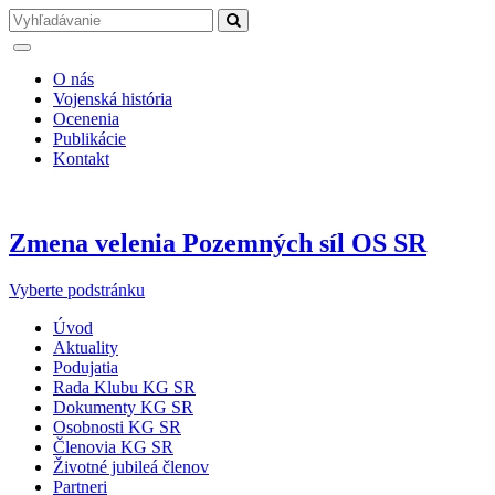
O nás
Vojenská história
Ocenenia
Publikácie
Kontakt
Zmena velenia Pozemných síl OS SR
Vyberte podstránku
Úvod
Aktuality
Podujatia
Rada Klubu KG SR
Dokumenty KG SR
Osobnosti KG SR
Členovia KG SR
Životné jubileá členov
Partneri