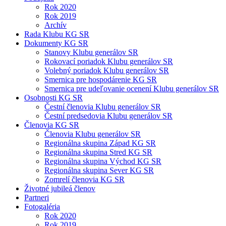
Rok 2020
Rok 2019
Archív
Rada Klubu KG SR
Dokumenty KG SR
Stanovy Klubu generálov SR
Rokovací poriadok Klubu generálov SR
Volebný poriadok Klubu generálov SR
Smernica pre hospodárenie KG SR
Smernica pre udeľovanie ocenení Klubu generálov SR
Osobnosti KG SR
Čestní členovia Klubu generálov SR
Čestní predsedovia Klubu generálov SR
Členovia KG SR
Členovia Klubu generálov SR
Regionálna skupina Západ KG SR
Regionálna skupina Stred KG SR
Regionálna skupina Východ KG SR
Regionálna skupina Sever KG SR
Zomrelí členovia KG SR
Životné jubileá členov
Partneri
Fotogaléria
Rok 2020
Rok 2019