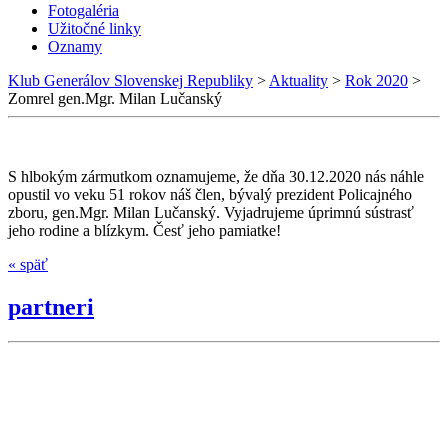
Fotogaléria
Užitočné linky
Oznamy
Klub Generálov Slovenskej Republiky
>
Aktuality
>
Rok 2020
>
Zomrel gen.Mgr. Milan Lučanský
S hlbokým zármutkom oznamujeme, že dňa 30.12.2020 nás náhle
opustil vo veku 51 rokov náš člen, bývalý prezident Policajného
zboru, gen.Mgr. Milan Lučanský. Vyjadrujeme úprimnú sústrasť
jeho rodine a blízkym. Česť jeho pamiatke!
« späť
partneri