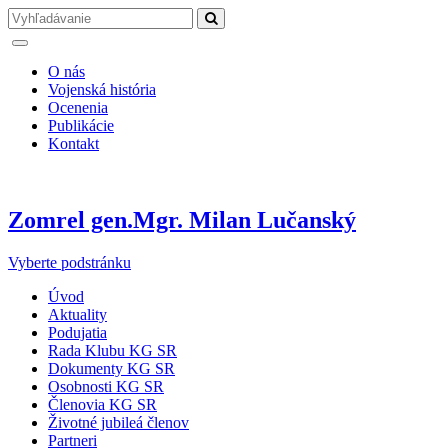
O nás
Vojenská história
Ocenenia
Publikácie
Kontakt
Zomrel gen.Mgr. Milan Lučanský
Vyberte podstránku
Úvod
Aktuality
Podujatia
Rada Klubu KG SR
Dokumenty KG SR
Osobnosti KG SR
Členovia KG SR
Životné jubileá členov
Partneri