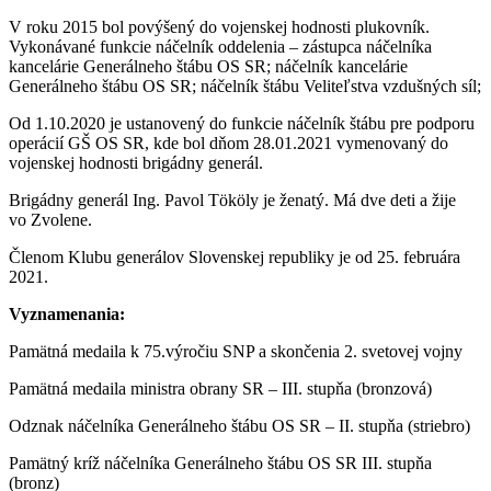
V roku 2015 bol povýšený do vojenskej hodnosti plukovník.
Vykonávané funkcie náčelník oddelenia – zástupca náčelníka
kancelárie Generálneho štábu OS SR; náčelník kancelárie
Generálneho štábu OS SR; náčelník štábu Veliteľstva vzdušných síl;
Od 1.10.2020 je ustanovený do funkcie náčelník štábu pre podporu
operácií GŠ OS SR, kde bol dňom 28.01.2021 vymenovaný do
vojenskej hodnosti brigádny generál.
Brigádny generál Ing. Pavol Tököly je ženatý. Má dve deti a žije
vo Zvolene.
Členom Klubu generálov Slovenskej republiky je od 25. februára
2021.
Vyznamenania:
Pamätná medaila k 75.výročiu SNP a skončenia 2. svetovej vojny
Pamätná medaila ministra obrany SR – III. stupňa (bronzová)
Odznak náčelníka Generálneho štábu OS SR – II. stupňa (striebro)
Pamätný kríž náčelníka Generálneho štábu OS SR III. stupňa
(bronz)