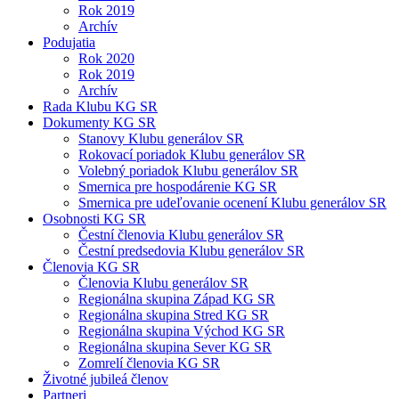
Rok 2019
Archív
Podujatia
Rok 2020
Rok 2019
Archív
Rada Klubu KG SR
Dokumenty KG SR
Stanovy Klubu generálov SR
Rokovací poriadok Klubu generálov SR
Volebný poriadok Klubu generálov SR
Smernica pre hospodárenie KG SR
Smernica pre udeľovanie ocenení Klubu generálov SR
Osobnosti KG SR
Čestní členovia Klubu generálov SR
Čestní predsedovia Klubu generálov SR
Členovia KG SR
Členovia Klubu generálov SR
Regionálna skupina Západ KG SR
Regionálna skupina Stred KG SR
Regionálna skupina Východ KG SR
Regionálna skupina Sever KG SR
Zomrelí členovia KG SR
Životné jubileá členov
Partneri