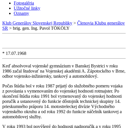
Fotogaléria
Užitočné linky
Oznamy
Klub Generálov Slovenskej Republiky
>
Členovia Klubu generálov
SR
>
brig. gen. Ing. Pavol TÖKÖLY
* 17.07.1968
Keď absolvoval vojenské gymnázium v Banskej Bystrici v roku
1986 začal študovať na Vojenskej akadémii A. Zápotockého v Brne,
odbor vojensko-inžiniersky, tankový a automobilový.
Počas štúdia bol v roku 1987 prijatý do služobného pomeru vojaka
z povolania s vymenovaním do vojenskej hodnosti rotmajster. Po
skončení štúdia roku 1991 bol vymenovaný do vojenskej hodnosti
poručík a ustanovený do funkcie dôstojník technickej skupiny 14.
prieskumného práporu 14. motostreleckej divízie Východného
vojenského okruhu a od roku 1992 do funkcie náčelník tankovej a
automobilovej služby.
V roku 1993 bol povýšený do hodnosti nadporučík a v roku 1995