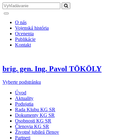
O nás
Vojenská história
Ocenenia
Publikácie
Kontakt
brig. gen. Ing. Pavol TÖKÖLY
Vyberte podstránku
Úvod
Aktuality
Podujatia
Rada Klubu KG SR
Dokumenty KG SR
Osobnosti KG SR
Členovia KG SR
Životné jubileá členov
Partneri