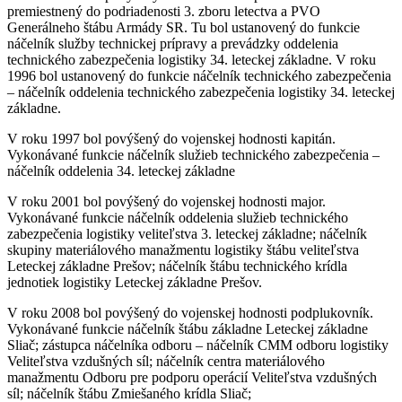
premiestnený do podriadenosti 3. zboru letectva a PVO
Generálneho štábu Armády SR. Tu bol ustanovený do funkcie
náčelník služby technickej prípravy a prevádzky oddelenia
technického zabezpečenia logistiky 34. leteckej základne. V roku
1996 bol ustanovený do funkcie náčelník technického zabezpečenia
– náčelník oddelenia technického zabezpečenia logistiky 34. leteckej
základne.
V roku 1997 bol povýšený do vojenskej hodnosti kapitán.
Vykonávané funkcie náčelník služieb technického zabezpečenia –
náčelník oddelenia 34. leteckej základne
V roku 2001 bol povýšený do vojenskej hodnosti major.
Vykonávané funkcie náčelník oddelenia služieb technického
zabezpečenia logistiky veliteľstva 3. leteckej základne; náčelník
skupiny materiálového manažmentu logistiky štábu veliteľstva
Leteckej základne Prešov; náčelník štábu technického krídla
jednotiek logistiky Leteckej základne Prešov.
V roku 2008 bol povýšený do vojenskej hodnosti podplukovník.
Vykonávané funkcie náčelník štábu základne Leteckej základne
Sliač; zástupca náčelníka odboru – náčelník CMM odboru logistiky
Veliteľstva vzdušných síl; náčelník centra materiálového
manažmentu Odboru pre podporu operácií Veliteľstva vzdušných
síl; náčelník štábu Zmiešaného krídla Sliač;