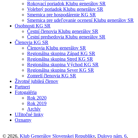
Rokovací poriadok Klubu generálov SR
Volebný poriadok Klubu generálov SR
Smernica pre hospodárenie KG SR
Smernica pre udeľovanie ocenení Klubu generálov SR
Osobnosti KG SR
Čestní členovia Klubu generálov SR
Čestní predsedovia Klubu generálov SR
Členovia KG SR
Členovia Klubu generálov SR
Regionálna skupina Západ KG SR
Regionálna skupina Stred KG SR
Regionálna skupina Východ KG SR
Regionálna skupina Sever KG SR
Zomrelí členovia KG SR
Životné jubileá členov
Partneri
Fotogaléria
Rok 2020
Rok 2019
Archív
Užitočné linky
Oznamy
© 2026,
Klub Generálov Slovenskej Republiky
,
Dulovo nám. 6
,