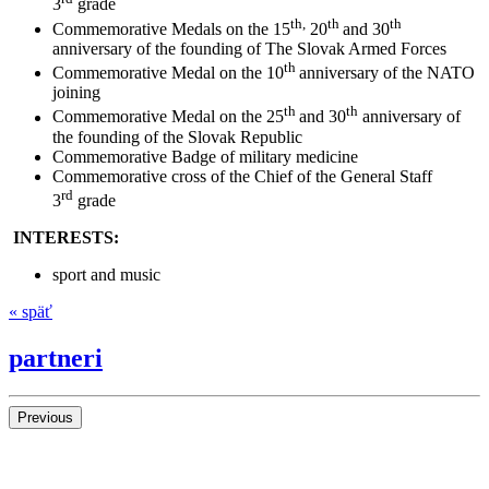
3
grade
th,
th
th
Commemorative Medals on the 15
20
and 30
anniversary of the founding of The Slovak Armed Forces
th
Commemorative Medal on the 10
anniversary of the NATO
joining
th
th
Commemorative Medal on the 25
and 30
anniversary of
the founding of the Slovak Republic
Commemorative Badge of military medicine
Commemorative cross of the Chief of the General Staff
rd
3
grade
INTERESTS:
sport and music
« späť
partneri
Previous