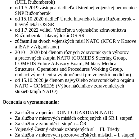
(ÚHL Ružomberok)
od 1.5.2019 zástupca riaditeľa Ústrednej vojenskej nemocnice
SNP Ružomberok
od 15.10.2020 riaditeľ Úradu hlavného lekára Ružomberok –
hlavný lekár OS SR
od 1.7.2022 veliteľ Veliteľstva vojenského zdravotníctva
Ružomberok – hlavný lekár OS SR
zúčastnil sa dvoch vojenských misií NATO (KFOR v Kosove
a ISAF v Afganistane)
2010 – 2020 bol členom rôznych zdravotníckych výborov
a pracovných skupín NATO (COMEDS Steering Group,
COMEDS Future Advisory Board, Military Medical
Structures, Operations and Procedures Working Group,
riadiaci výbor Centra výnimočnosti pre vojenskú medicínu)
od 15.10.2020 je členom najvyššieho zdravotníckeho orgánu
NATO – COMEDS (Výbor náčelníkov zdravotníckych
služieb krajín NATO)
Ocenenia a vyznamenania:
Za službu v operácii JOINT GUARDIAN-NATO
Za službu v mierových misiách ozbrojených síl SR I. stupeň
Za službu v zahraničí I. stupňa – ČR
Vojenský Čestný odznak ozbrojených síl – III. Triedy
Za službu v mierových pozorovateľských misiách – I. stupeň