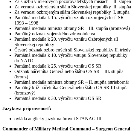
Za službu v mierových pozorovateľských misiách – II. stupeň
Za vernosť ozbrojeným silám Slovenskej republiky II. stupňa
Za vernosť ozbrojeným silám Slovenskej republiky I. stupňa
Pamätná medaila k 15. výročiu vzniku ozbrojených síl SR
1993 – 1998
Pamätná medaila ministra obrany SR – III. stupňa (bronzová)
Pamätný odznak vojenského zdravotníctva
Pamätná medaila k 20. výročiu vzniku Ozbrojených síl
Slovenskej republiky
Čestný odznak ozbrojených síl Slovenskej republiky II. triedy
Pamätná medaila k 10. výročiu vstupu Slovenskej republiky
do NATO
Pamätná medaila k 25. výročiu vzniku OS SR
Odznak náčelníka Generálneho štábu OS SR – III. stupňa
(bronz)
Pamätná medaila ministra obrany SR – II. stupňa (strieborná)
Pamätný kríž náčelníka Generálneho štábu OS SR III stupňa
(bronzový)
Pamätná medaila k 30. výročiu vzniku OS SR
Jazyková pripravenosť:
ovláda anglický jazyk na úrovni STANAG III
Commander of Military Medical Command – Surgeon General