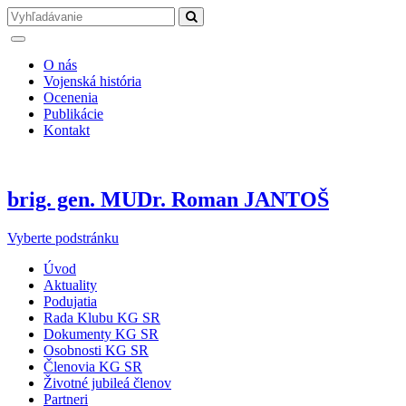
O nás
Vojenská história
Ocenenia
Publikácie
Kontakt
brig. gen. MUDr. Roman JANTOŠ
Vyberte podstránku
Úvod
Aktuality
Podujatia
Rada Klubu KG SR
Dokumenty KG SR
Osobnosti KG SR
Členovia KG SR
Životné jubileá členov
Partneri