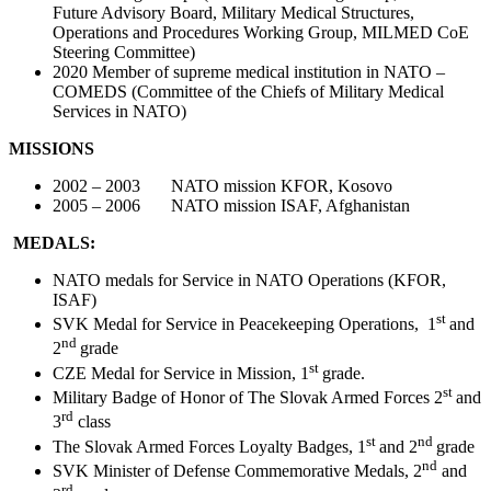
Future Advisory Board, Military Medical Structures,
Operations and Procedures Working Group, MILMED CoE
Steering Committee)
2020 Member of supreme medical institution in NATO –
COMEDS (Committee of the Chiefs of Military Medical
Services in NATO)
MISSIONS
2002 – 2003 NATO mission KFOR, Kosovo
2005 – 2006 NATO mission ISAF, Afghanistan
MEDALS:
NATO medals for Service in NATO Operations (KFOR,
ISAF)
st
SVK Medal for Service in Peacekeeping Operations, 1
and
nd
2
grade
st
CZE Medal for Service in Mission, 1
grade.
st
Military Badge of Honor of The Slovak Armed Forces 2
and
rd
3
class
st
nd
The Slovak Armed Forces Loyalty Badges, 1
and 2
grade
nd
SVK Minister of Defense Commemorative Medals, 2
and
rd