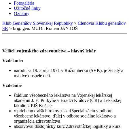
Fotogaléria
Užitočné linky
Oznamy
Klub Generálov Slovenskej Republiky
>
Členovia Klubu generálov
SR
>
brig. gen. MUDr. Roman JANTOŠ
Veliteľ vojenského zdravotníctva – hlavný lekár
Vzdelanie
:
narodil sa 19. apríla 1971 v Ružomberku (SVK), je ženatý a
má dve dospelé deti.
Vzdelanie
štúdium všeobecného lekárstva na Vojenskej lekárskej
akadémii J. E. Purkyňe v Hradci Králové (ČR) a Lekárskej
fakulte UPJŠ Košice
v priebehu ďalších rokov získal špecializáciu v odbore
všeobecné lekárstvo, ďalej v odbore sociálne lekárstvo a
organizácia zdravotníctva
absolvoval dôstojnícky kurz Zdravotníckej logistiky a kurz