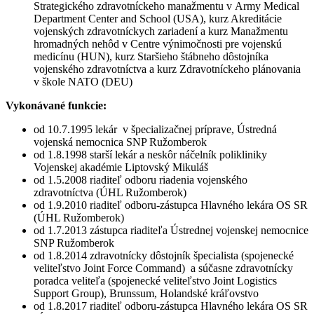
Strategického zdravotníckeho manažmentu v Army Medical
Department Center and School (USA), kurz Akreditácie
vojenských zdravotníckych zariadení a kurz Manažmentu
hromadných nehôd v Centre výnimočnosti pre vojenskú
medicínu (HUN), kurz Staršieho štábneho dôstojníka
vojenského zdravotníctva a kurz Zdravotníckeho plánovania
v škole NATO (DEU)
Vykonávané funkcie:
od 10.7.1995 lekár v špecializačnej príprave, Ústredná
vojenská nemocnica SNP Ružomberok
od 1.8.1998 starší lekár a neskôr náčelník polikliniky
Vojenskej akadémie Liptovský Mikuláš
od 1.5.2008 riaditeľ odboru riadenia vojenského
zdravotníctva (ÚHL Ružomberok)
od 1.9.2010 riaditeľ odboru-zástupca Hlavného lekára OS SR
(ÚHL Ružomberok)
od 1.7.2013 zástupca riaditeľa Ústrednej vojenskej nemocnice
SNP Ružomberok
od 1.8.2014 zdravotnícky dôstojník špecialista (spojenecké
veliteľstvo Joint Force Command) a súčasne zdravotnícky
poradca veliteľa (spojenecké veliteľstvo Joint Logistics
Support Group), Brunssum, Holandské kráľovstvo
od 1.8.2017 riaditeľ odboru-zástupca Hlavného lekára OS SR