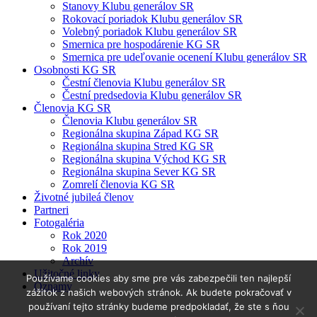
Stanovy Klubu generálov SR
Rokovací poriadok Klubu generálov SR
Volebný poriadok Klubu generálov SR
Smernica pre hospodárenie KG SR
Smernica pre udeľovanie ocenení Klubu generálov SR
Osobnosti KG SR
Čestní členovia Klubu generálov SR
Čestní predsedovia Klubu generálov SR
Členovia KG SR
Členovia Klubu generálov SR
Regionálna skupina Západ KG SR
Regionálna skupina Stred KG SR
Regionálna skupina Východ KG SR
Regionálna skupina Sever KG SR
Zomrelí členovia KG SR
Životné jubileá členov
Partneri
Fotogaléria
Rok 2020
Rok 2019
Archív
Užitočné linky
Používame cookies aby sme pre vás zabezpečili ten najlepší
Oznamy
zážitok z našich webových stránok. Ak budete pokračovať v
používaní tejto stránky budeme predpokladať, že ste s ňou