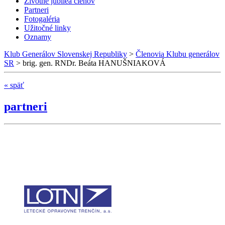
Životné jubileá členov
Partneri
Fotogaléria
Užitočné linky
Oznamy
Klub Generálov Slovenskej Republiky
>
Členovia Klubu generálov
SR
>
brig. gen. RNDr. Beáta HANUŠNIAKOVÁ
« späť
partneri