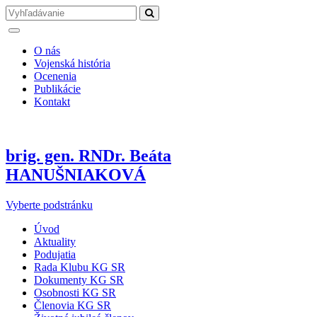
O nás
Vojenská história
Ocenenia
Publikácie
Kontakt
brig. gen. RNDr. Beáta
HANUŠNIAKOVÁ
Vyberte podstránku
Úvod
Aktuality
Podujatia
Rada Klubu KG SR
Dokumenty KG SR
Osobnosti KG SR
Členovia KG SR