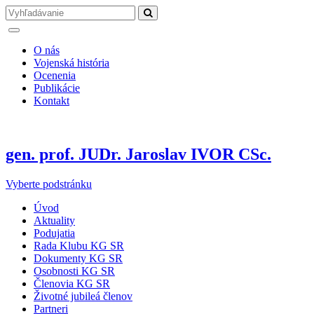
O nás
Vojenská história
Ocenenia
Publikácie
Kontakt
gen. prof. JUDr. Jaroslav IVOR CSc.
Vyberte podstránku
Úvod
Aktuality
Podujatia
Rada Klubu KG SR
Dokumenty KG SR
Osobnosti KG SR
Členovia KG SR
Životné jubileá členov
Partneri