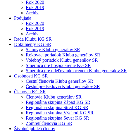
Rok 2020
Rok 2019
Archív
Podujatia
Rok 2020
Rok 2019
Archív
Rada Klubu KG SR
Dokumenty KG SR
Stanovy Klubu generálov SR
Rokovací poriadok Klubu generálov SR
Volebný poriadok Klubu generálov SR
Smernica pre hospodárenie KG SR
Smernica pre udeľovanie ocenení Klubu generálov SR
Osobnosti KG SR
Čestní členovia Klubu generálov SR
Čestní predsedovia Klubu generálov SR
Členovia KG SR
Členovia Klubu generálov SR
Regionálna skupina Západ KG SR
Regionálna skupina Stred KG SR
Regionálna skupina Východ KG SR
Regionálna skupina Sever KG SR
Zomrelí členovia KG SR
Životné jubileá členov