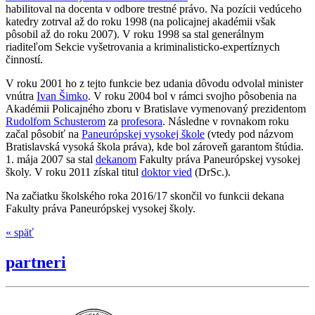
habilitoval na docenta v odbore trestné právo. Na pozícii vedúceho
katedry zotrval až do roku 1998 (na policajnej akadémii však
pôsobil až do roku 2007). V roku 1998 sa stal generálnym
riaditeľom Sekcie vyšetrovania a kriminalisticko-expertíznych
činností.
V roku 2001 ho z tejto funkcie bez udania dôvodu odvolal minister
vnútra
Ivan Šimko
. V roku 2004 bol v rámci svojho pôsobenia na
Akadémii Policajného zboru v Bratislave vymenovaný prezidentom
Rudolfom Schusterom
za
profesora
. Následne v rovnakom roku
začal pôsobiť na
Paneurópskej vysokej škole
(vtedy pod názvom
Bratislavská vysoká škola práva), kde bol zároveň garantom štúdia.
1. mája 2007 sa stal
dekanom
Fakulty práva Paneurópskej vysokej
školy. V roku 2011 získal titul
doktor vied
(DrSc.).
Na začiatku školského roka 2016/17 skončil vo funkcii dekana
Fakulty práva Paneurópskej vysokej školy.
« späť
partneri