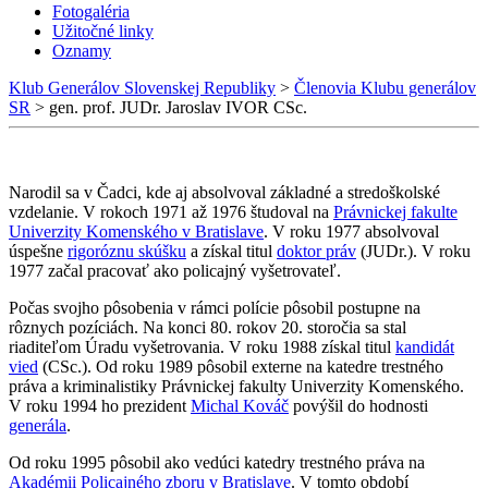
Fotogaléria
Užitočné linky
Oznamy
Klub Generálov Slovenskej Republiky
>
Členovia Klubu generálov
SR
>
gen. prof. JUDr. Jaroslav IVOR CSc.
Narodil sa v Čadci, kde aj absolvoval základné a stredoškolské
vzdelanie. V rokoch 1971 až 1976 študoval na
Právnickej fakulte
Univerzity Komenského v Bratislave
. V roku 1977 absolvoval
úspešne
rigoróznu skúšku
a získal titul
doktor práv
(JUDr.). V roku
1977 začal pracovať ako policajný vyšetrovateľ.
Počas svojho pôsobenia v rámci polície pôsobil postupne na
rôznych pozíciách. Na konci 80. rokov 20. storočia sa stal
riaditeľom Úradu vyšetrovania. V roku 1988 získal titul
kandidát
vied
(CSc.). Od roku 1989 pôsobil externe na katedre trestného
práva a kriminalistiky Právnickej fakulty Univerzity Komenského.
V roku 1994 ho prezident
Michal Kováč
povýšil do hodnosti
generála
.
Od roku 1995 pôsobil ako vedúci katedry trestného práva na
Akadémii Policajného zboru v Bratislave
. V tomto období