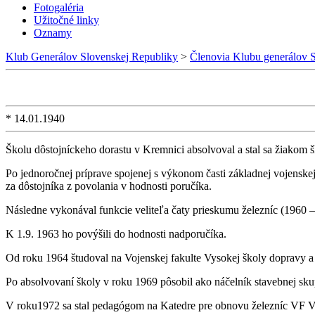
Fotogaléria
Užitočné linky
Oznamy
Klub Generálov Slovenskej Republiky
>
Členovia Klubu generálov 
* 14.01.1940
Školu dôstojníckeho dorastu v Kremnici absolvoval a stal sa žiakom 
Po jednoročnej príprave spojenej s výkonom časti základnej vojenskej
za dôstojníka z povolania v hodnosti poručíka.
Následne vykonával funkcie veliteľa čaty prieskumu železníc (1960 – 1
K 1.9. 1963 ho povýšili do hodnosti nadporučíka.
Od roku 1964 študoval na Vojenskej fakulte Vysokej školy dopravy a
Po absolvovaní školy v roku 1969 pôsobil ako náčelník stavebnej sku
V roku1972 sa stal pedagógom na Katedre pre obnovu železníc VF VŠ