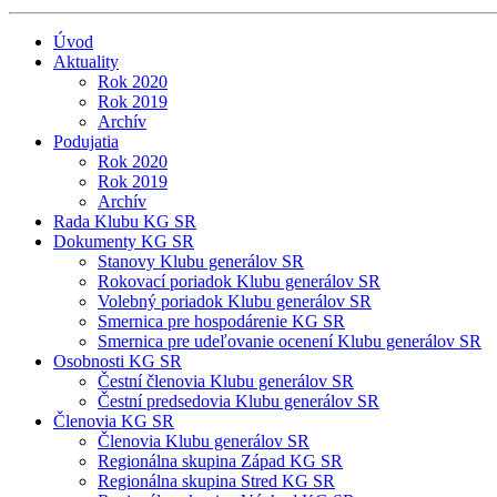
Úvod
Aktuality
Rok 2020
Rok 2019
Archív
Podujatia
Rok 2020
Rok 2019
Archív
Rada Klubu KG SR
Dokumenty KG SR
Stanovy Klubu generálov SR
Rokovací poriadok Klubu generálov SR
Volebný poriadok Klubu generálov SR
Smernica pre hospodárenie KG SR
Smernica pre udeľovanie ocenení Klubu generálov SR
Osobnosti KG SR
Čestní členovia Klubu generálov SR
Čestní predsedovia Klubu generálov SR
Členovia KG SR
Členovia Klubu generálov SR
Regionálna skupina Západ KG SR
Regionálna skupina Stred KG SR