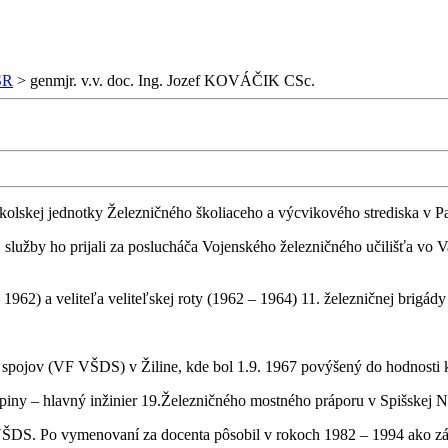
SR
>
genmjr. v.v. doc. Ing. Jozef KOVÁČIK CSc.
školskej jednotky Železničného školiaceho a výcvikového strediska v P
 služby ho prijali za poslucháča Vojenského železničného učilišťa vo V
962) a veliteľa veliteľskej roty (1962 – 1964) 11. železničnej brigády 
 spojov (VF VŠDS) v Žiline, kde bol 1.9. 1967 povýšený do hodnosti k
piny – hlavný inžinier 19.Železničného mostného práporu v Spišskej N
DS. Po vymenovaní za docenta pôsobil v rokoch 1982 – 1994 ako zástu