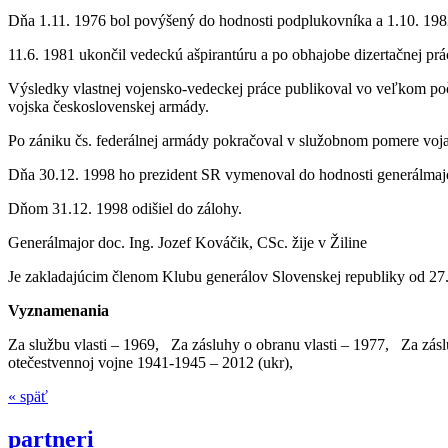
Dňa 1.11. 1976 bol povýšený do hodnosti podplukovníka a 1.10. 198
11.6. 1981 ukončil vedeckú ašpirantúru a po obhajobe dizertačnej pr
Výsledky vlastnej vojensko-vedeckej práce publikoval vo veľkom počt
vojska československej armády.
Po zániku čs. federálnej armády pokračoval v služobnom pomere voja
Dňa 30.12. 1998 ho prezident SR vymenoval do hodnosti generálmaj
Dňom 31.12. 1998 odišiel do zálohy.
Generálmajor doc. Ing. Jozef Kováčik, CSc. žije v Žiline
Je zakladajúcim členom Klubu generálov Slovenskej republiky od 27.
Vyznamenania
Za službu vlasti – 1969, Za zásluhy o obranu vlasti – 1977, Za z
otečestvennoj vojne 1941-1945 – 2012 (ukr),
« späť
partneri