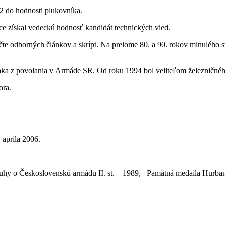
2 do hodnosti plukovníka.
áce získal vedeckú hodnosť kandidát technických vied.
e odborných článkov a skrípt. Na prelome 80. a 90. rokov minulého st
ka z povolania v Armáde SR. Od roku 1994 bol veliteľom železničného
ora.
 apríla 2006.
ásluhy o Československú armádu II. st. – 1989, Pamätná medaila Hur