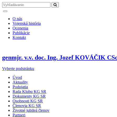
O nás
Vojenská história
Ocenenia
Publikácie
Kontakt
genmjr. v.v. doc. Ing. Jozef KOVÁČIK CSc
Vyberte podstránku
Úvod
Aktuality
Podujatia
Rada Klubu KG SR
Dokumenty KG SR
Osobnosti KG SR
Členovia KG SR
Životné jubileá členov
Partneri