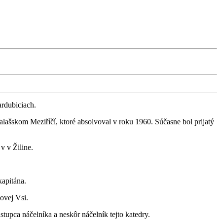
ardubiciach.
alašskom Meziříčí, ktoré absolvoval v roku 1960. Súčasne bol prijatý
v v Žiline.
apitána.
ovej Vsi.
pca náčelníka a neskôr náčelník tejto katedry.