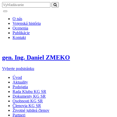
O nás
Vojenská história
Ocenenia
Publikácie
Kontakt
gen. Ing. Daniel ZMEKO
Vyberte podstránku
Úvod
Aktuality
Podujatia
Rada Klubu KG SR
Dokumenty KG SR
Osobnosti KG SR
Členovia KG SR
Životné jubileá členov
Partneri