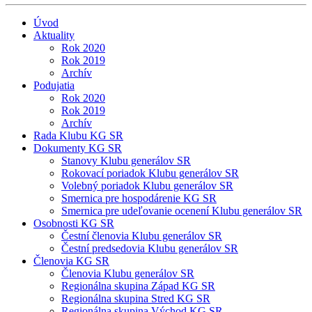
Úvod
Aktuality
Rok 2020
Rok 2019
Archív
Podujatia
Rok 2020
Rok 2019
Archív
Rada Klubu KG SR
Dokumenty KG SR
Stanovy Klubu generálov SR
Rokovací poriadok Klubu generálov SR
Volebný poriadok Klubu generálov SR
Smernica pre hospodárenie KG SR
Smernica pre udeľovanie ocenení Klubu generálov SR
Osobnosti KG SR
Čestní členovia Klubu generálov SR
Čestní predsedovia Klubu generálov SR
Členovia KG SR
Členovia Klubu generálov SR
Regionálna skupina Západ KG SR
Regionálna skupina Stred KG SR
Regionálna skupina Východ KG SR