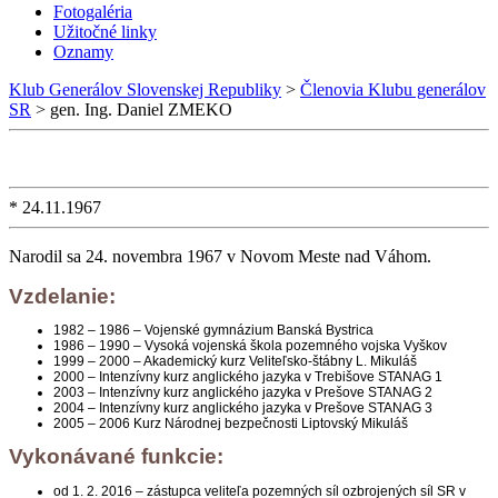
Fotogaléria
Užitočné linky
Oznamy
Klub Generálov Slovenskej Republiky
>
Členovia Klubu generálov
SR
>
gen. Ing. Daniel ZMEKO
* 24.11.1967
Narodil sa 24. novembra 1967 v Novom Meste nad Váhom.
Vzdelanie:
1982 – 1986 – Vojenské gymnázium Banská Bystrica
1986 – 1990 – Vysoká vojenská škola pozemného vojska Vyškov
1999 – 2000 – Akademický kurz Veliteľsko-štábny L. Mikuláš
2000 – Intenzívny kurz anglického jazyka v Trebišove STANAG 1
2003 – Intenzívny kurz anglického jazyka v Prešove STANAG 2
2004 – Intenzívny kurz anglického jazyka v Prešove STANAG 3
2005 – 2006 Kurz Národnej bezpečnosti Liptovský Mikuláš
Vykonávané funkcie:
od 1. 2. 2016 – zástupca veliteľa pozemných síl ozbrojených síl SR v