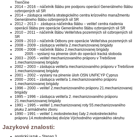
Trenčíne
2014 – 2016 – náčelník štábu pre podporu operácií Generálneho štábu
ozbrojených síl SR
2014 – zástupca veliteľa strategického centra krízového manažmentu
Generálneho štábu ozbrojených síl SR
2012 – 2013 – zástupca náčelníka štábu – veliteľ centra riadenia
operácií štábu pre operácie Generálneho štábu ozbrojených síl SR
2010 – 2011 – náčelník štábu Veliteľstva pozemných síl ozbrojených síl
SR
2009 – 2010 – náčelník Odboru pre operácie Veliteľstva pozemných síl
2008 – 2009 – zástupca veliteľa 2.mechanizovanej brigády
2006 – 2008 – náčelník štábu 2.mechanizovanej brigády
2005 – vyslaný na plnenie úloh do operácii Iracká sloboda
2003 – 2005 – veliteľ mechanizovaného práporu v Trebišove
1.mechanizovanej brigády
2002 – 2003 – zástupca veliteľa mechanizovaného práporu v Trebišove
1.mechanizovanej brigády
2001 – 2002 – vyslaný na plnenie úloh OSN UNFICYP Cyprus
2000 – 2001 – zástupca veliteľa 1.mechanizovaného práporu
1.mechanizovanej brigády
1996 – 2000 – veliteľ 2.mechanizovaného práporu 21.mechanizovanej
brigády
1995 – 1996 – zástupca veliteľa 2. mechanizovaného práporu
21.mechanizovanej brigády
1991 – 1995 – veliteľ 1.mechanizovanej roty 55.mechanizovaného
pluku 2.armádneho zboru
1990 – 1991 – veliteľ 1.motostreleckej čaty 2.motostreleckého
práporu 14.motostreleckej divízie Východného vojenského okruhu
Jazykové znalosti:
anglický jazyk – Stanag 3