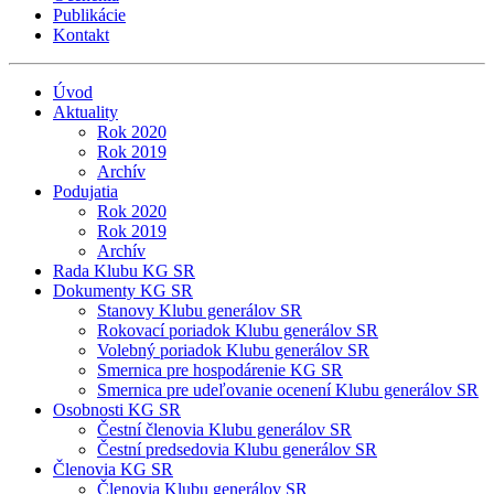
Publikácie
Kontakt
Úvod
Aktuality
Rok 2020
Rok 2019
Archív
Podujatia
Rok 2020
Rok 2019
Archív
Rada Klubu KG SR
Dokumenty KG SR
Stanovy Klubu generálov SR
Rokovací poriadok Klubu generálov SR
Volebný poriadok Klubu generálov SR
Smernica pre hospodárenie KG SR
Smernica pre udeľovanie ocenení Klubu generálov SR
Osobnosti KG SR
Čestní členovia Klubu generálov SR
Čestní predsedovia Klubu generálov SR
Členovia KG SR
Členovia Klubu generálov SR