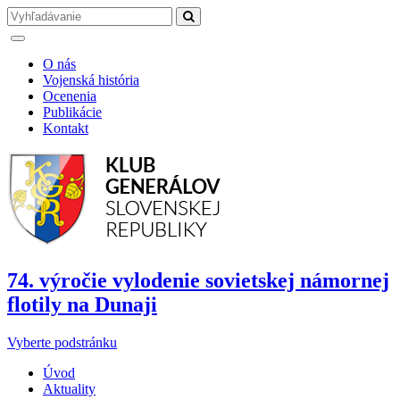
O nás
Vojenská história
Ocenenia
Publikácie
Kontakt
74. výročie vylodenie sovietskej námornej
flotily na Dunaji
Vyberte podstránku
Úvod
Aktuality