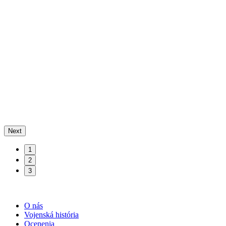
Next
1
2
3
O nás
Vojenská história
Ocenenia