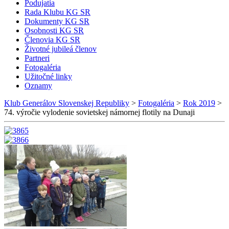
Podujatia
Rada Klubu KG SR
Dokumenty KG SR
Osobnosti KG SR
Členovia KG SR
Životné jubileá členov
Partneri
Fotogaléria
Užitočné linky
Oznamy
Klub Generálov Slovenskej Republiky
>
Fotogaléria
>
Rok 2019
>
74. výročie vylodenie sovietskej námornej flotily na Dunaji