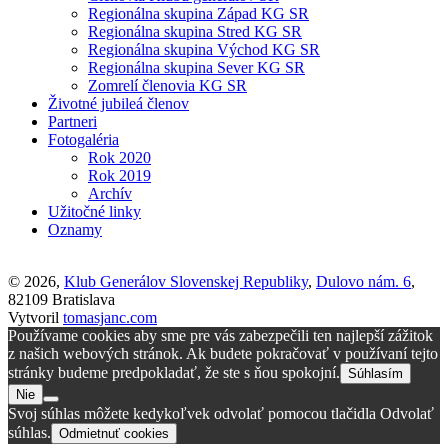
Regionálna skupina Západ KG SR
Regionálna skupina Stred KG SR
Regionálna skupina Východ KG SR
Regionálna skupina Sever KG SR
Zomrelí členovia KG SR
Životné jubileá členov
Partneri
Fotogaléria
Rok 2020
Rok 2019
Archív
Užitočné linky
Oznamy
© 2026,
Klub Generálov Slovenskej Republiky
,
Dulovo nám. 6
,
82109 Bratislava
Vytvoril
tomasjanc.com
Používame cookies aby sme pre vás zabezpečili ten najlepší zážitok
z našich webových stránok. Ak budete pokračovať v používaní tejto
stránky budeme predpokladať, že ste s ňou spokojní.
Súhlasím
Nie
Svoj súhlas môžete kedykoľvek odvolať pomocou tlačidla Odvolať
súhlas.
Odmietnuť cookies