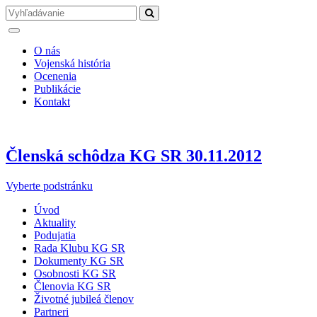
O nás
Vojenská história
Ocenenia
Publikácie
Kontakt
Členská schôdza KG SR 30.11.2012
Vyberte podstránku
Úvod
Aktuality
Podujatia
Rada Klubu KG SR
Dokumenty KG SR
Osobnosti KG SR
Členovia KG SR
Životné jubileá členov
Partneri