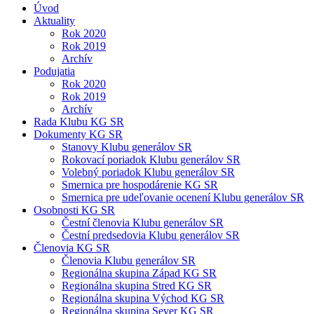
Úvod
Aktuality
Rok 2020
Rok 2019
Archív
Podujatia
Rok 2020
Rok 2019
Archív
Rada Klubu KG SR
Dokumenty KG SR
Stanovy Klubu generálov SR
Rokovací poriadok Klubu generálov SR
Volebný poriadok Klubu generálov SR
Smernica pre hospodárenie KG SR
Smernica pre udeľovanie ocenení Klubu generálov SR
Osobnosti KG SR
Čestní členovia Klubu generálov SR
Čestní predsedovia Klubu generálov SR
Členovia KG SR
Členovia Klubu generálov SR
Regionálna skupina Západ KG SR
Regionálna skupina Stred KG SR
Regionálna skupina Východ KG SR
Regionálna skupina Sever KG SR