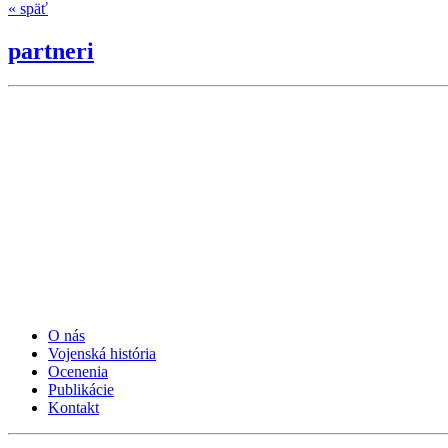
« späť
partneri
O nás
Vojenská história
Ocenenia
Publikácie
Kontakt