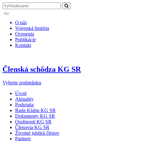
O nás
Vojenská história
Ocenenia
Publikácie
Kontakt
Členská schôdza KG SR
Vyberte podstránku
Úvod
Aktuality
Podujatia
Rada Klubu KG SR
Dokumenty KG SR
Osobnosti KG SR
Členovia KG SR
Životné jubileá členov
Partneri