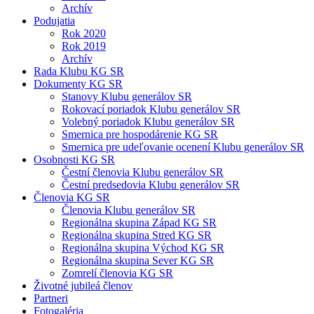
Archív
Podujatia
Rok 2020
Rok 2019
Archív
Rada Klubu KG SR
Dokumenty KG SR
Stanovy Klubu generálov SR
Rokovací poriadok Klubu generálov SR
Volebný poriadok Klubu generálov SR
Smernica pre hospodárenie KG SR
Smernica pre udeľovanie ocenení Klubu generálov SR
Osobnosti KG SR
Čestní členovia Klubu generálov SR
Čestní predsedovia Klubu generálov SR
Členovia KG SR
Členovia Klubu generálov SR
Regionálna skupina Západ KG SR
Regionálna skupina Stred KG SR
Regionálna skupina Východ KG SR
Regionálna skupina Sever KG SR
Zomrelí členovia KG SR
Životné jubileá členov
Partneri
Fotogaléria