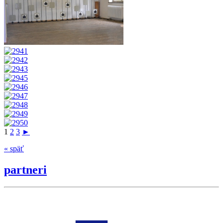
1
2
3
►
« späť
partneri