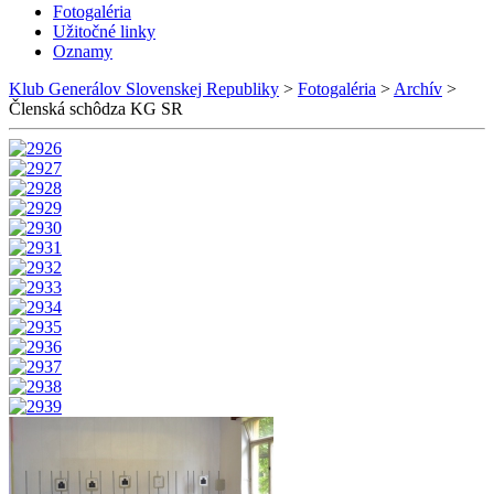
Fotogaléria
Užitočné linky
Oznamy
Klub Generálov Slovenskej Republiky
>
Fotogaléria
>
Archív
>
Členská schôdza KG SR